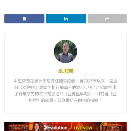
本思齊
本思齊曾在澳洲悉尼擔任體育記者，自2016年以來一直擔
任《亞博匯》雜誌的執行編輯。他於2017年4月協助推出
了行業領先的每日電子通訊《亞博匯早報》，目前是《亞
博匯》的主筆，並負責所有內容的校編。