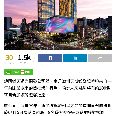
30
1.5k
SHARES
VIEWS
韓國樂天觀光開發公司稱，本月濟州天城娛樂場將迎來自一
年前開業以來的首批海外客戶，預計未來幾周將有約100名
來自新加坡的遊客抵達。
該公司上週末宣佈，新加坡與濟州島之間的首個直飛航班將
於6月15日降落濟州島，8名遊客將在完成落地核酸檢測