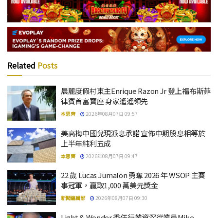
Related
Posts
晨麗度假村東主Enrique Razon Jr 登上福布斯菲
律賓首富寶座 身家遙遙領先
本思齊
2026年08月07日 09:57
美高梅中國兌現派息承諾 宣佈中期股息相等於
上半年純利五成
本思齊
2026年08月07日 09:47
22 歲 Lucas Jumalon 勇奪 2026 年 WSOP 主賽
事冠軍，贏取1,000 萬美元獎金
新聞編輯部
2026年08月07日 09:30
Light & Wonder 委任行業資深從業員Mike