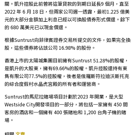
關。凱升控股此前曾將這筆貸款的到期日延長9 個月，直至
2022 年 6 月 18 日，但兩家公司週一透露，最初1.225 億美
元的大部分金額加上利息已經以可換股債券形式償還。餘下
的 680 萬美元已以現金償還。
根據Suntrust向菲律賓證券交易所提交的文件，如果完全換
股，這些債券將佔該公司 16.98% 的股份。
香港上市的太陽城集團目前擁有Suntrust 51.28%的股權，
是凱升的大股東，擁有69.66%的股權。凱升控股還持有東
雋有限公司77.5%的控股權，後者是俄羅斯符拉迪沃斯托克
的綜合度假村水晶虎宮殿的所有者和運營商。
Suntrust的馬尼拉賭場項目計劃於2023 年開業，是大型
Westside City開發項目的一部分，將包括一家擁有 450 間
客房的酒店和一個擁有 400 張賭枱和 1,200 台角子機的賭
場。
相關
文章