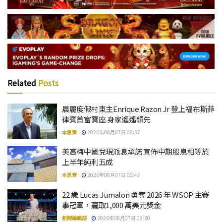
Related
Posts
晨麗度假村東主Enrique Razon Jr 登上福布斯菲
律賓首富寶座 身家遙遙領先
本思齊
2026年08月07日 09:57
美高梅中國兌現派息承諾 宣佈中期股息相等於
上半年純利五成
本思齊
2026年08月07日 09:47
22 歲 Lucas Jumalon 勇奪 2026 年 WSOP 主賽
事冠軍，贏取1,000 萬美元獎金
新聞編輯部
2026年08月07日 09:30