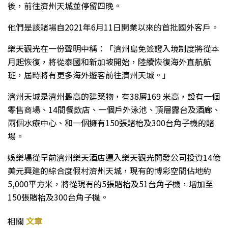
後，前往濟州天城並停留四晚。
他們是該賭場自2021年6月11日開業以來的首批國外客戶。
樂天觀光在一份聲明中稱：「濟州島免簽證入境制度將從本
月起恢復，將從泰國和新加坡開始，陸續恢復海外直航航
班，屆時將有更多海外遊客前往濟州天城。」
濟州天城是濟州最高的建築物，有38層169 米高，設有一個
零售商場、14間餐飲店、一個戶外泳池、頂層露台及酒廊、
兩個水療中心、和一個擁有150張賭枱及300台角子機的賭
場。
娛樂場從早前濟州樂天酒店遷入樂天觀光開發公司投資14億
美元興建的綜合度假村濟州天城，現有的博彩空間佔地約
5,000平方米，將從現有的5張賭枱及51台角子機，增加至
150張賭枱及300台角子機。
相關
文章