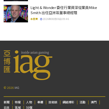
Light & Wonder 委任行業資深從業員Mike
Smith 出任亞洲區董事總經理
本思齊
2026年08月06日 09:46
© 2026
IAG
新聞
特寫
人物
專欄
技術談
網絡博彩
活動
澳門
日本
區域
50强