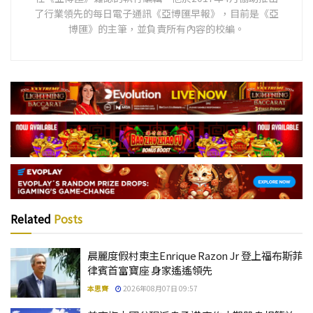
了行業領先的每日電子通訊《亞博匯早報》，目前是《亞
博匯》的主筆，並負責所有內容的校編。
Related
Posts
晨麗度假村東主Enrique Razon Jr 登上福布斯菲
律賓首富寶座 身家遙遙領先
本思齊
2026年08月07日 09:57