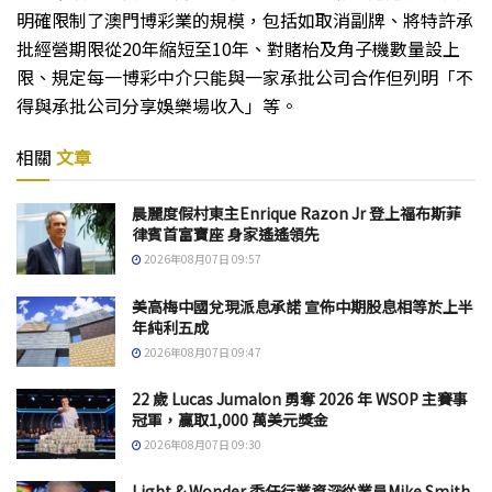
明確限制了澳門博彩業的規模，包括如取消副牌、將特許承
批經營期限從20年縮短至10年、對賭枱及角子機數量設上
限、規定每一博彩中介只能與一家承批公司合作但列明「不
得與承批公司分享娛樂場收入」等。
相關
文章
晨麗度假村東主Enrique Razon Jr 登上福布斯菲
律賓首富寶座 身家遙遙領先
2026年08月07日 09:57
美高梅中國兌現派息承諾 宣佈中期股息相等於上半
年純利五成
2026年08月07日 09:47
22 歲 Lucas Jumalon 勇奪 2026 年 WSOP 主賽事
冠軍，贏取1,000 萬美元獎金
2026年08月07日 09:30
Light & Wonder 委任行業資深從業員Mike Smith