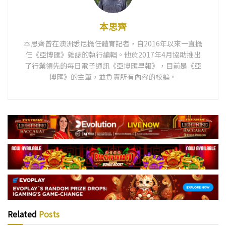
本思齊
本思齊曾在澳洲悉尼擔任體育記者，自2016年以來一直擔
任《亞博匯》雜誌的執行編輯。他於2017年4月協助推出
了行業領先的每日電子通訊《亞博匯早報》，目前是《亞
博匯》的主筆，並負責所有內容的校編。
Related
Posts