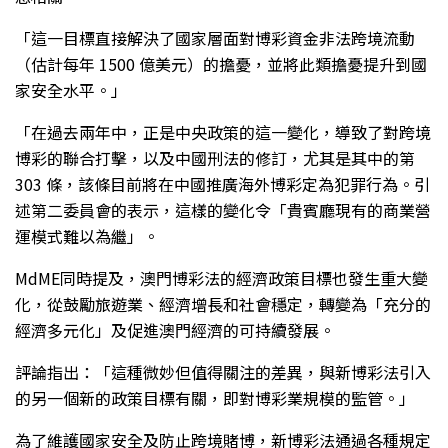
「這一目標直接解決了國家層面對博彩資金非法跨境流動
（估計每年 1500 億美元）的擔憂，並將此類擔憂提升到國
家安全水平。」
「在過去兩年中，正是中央政策的這一變化，導致了對跨境
博彩的聯合打擊，以及中國刑法的修訂，尤其是其中的第
303 條，該條目前將在中國推廣海外博彩定為犯罪行為。引
述第二委員會的表示，這樣的變化令「貴賓廳現有的商業營
運模式難以為繼」。
MdME同時提及，澳門博彩法的經濟政策目標也發生重大變
化，從鼓勵旅遊業、經濟增長和社會穩定，轉變為「充分的
經濟多元化」及促進澳門經濟的可持續發展。
評論指出：「這種微妙但值得關注的差異，與新博彩法引入
的另一個新的政策目標有關，即對博彩業規模的監管。」
為了維護國家安全及防止跨境賭博，新博彩法通過各種規定