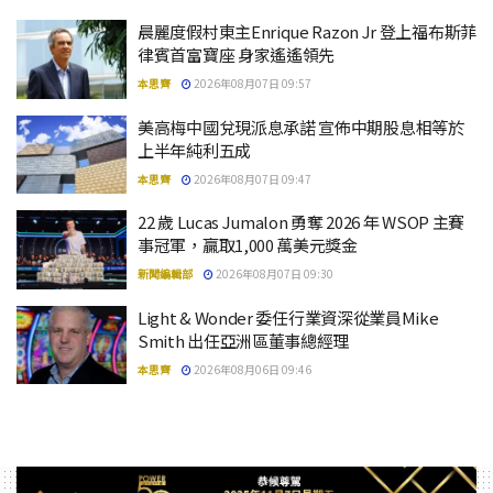
晨麗度假村東主Enrique Razon Jr 登上福布斯菲
律賓首富寶座 身家遙遙領先
本思齊
2026年08月07日 09:57
美高梅中國兌現派息承諾 宣佈中期股息相等於
上半年純利五成
本思齊
2026年08月07日 09:47
22 歲 Lucas Jumalon 勇奪 2026 年 WSOP 主賽
事冠軍，贏取1,000 萬美元獎金
新聞編輯部
2026年08月07日 09:30
Light & Wonder 委任行業資深從業員Mike
Smith 出任亞洲區董事總經理
本思齊
2026年08月06日 09:46