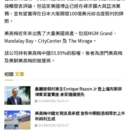
接觸發表評論，但這家美國博企已經在尋求擴大其亞洲業
務，並有望獲得在日本大阪開發100億美元綜合度假村的牌
照。
美高梅近年來出售了大量美國資產，包括MGM Grand、
Mandalay Bay、CityCenter 及 The Mirage。
該公司持有美高梅中國55.95%的股權，後者為澳門美高梅
及美獅美高梅的營運商。
相關
文章
晨麗度假村東主Enrique Razon Jr 登上福布斯菲
律賓首富寶座 身家遙遙領先
2026年08月07日 09:57
美高梅中國兌現派息承諾 宣佈中期股息相等於上半
年純利五成
2026年08月07日 09:47