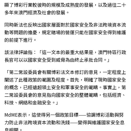
顯了博彩行業較彼時的規模及成熟度的發展，以及過往二十
多年來澳門經濟及社會的發展。
同時新法也反映出國家層面對於國家安全及非法跨境資本流
動等問題的擔憂，規定賭場的營運只能在國家安全得到維護
的前提下進行。
該法律評論指：「這一文本的最重大結果是，澳門特區行政
長官可以以國家安全受到威脅為由終止承批合同。」
「第二常設委員會有關博彩法文本修訂的意見，一定程度上
闡述了此種政策的範圍及程度。首先，明確了現時國家安全
的概念，已經遠超領土安全和軍事安全的範疇。事實上，第
二常設委員會的意見指向國家安全的整體範疇，包括經濟、
科技、網絡和金融安全。」
MdME表示，這使得另一個政策目標——協調博彩活動與努
力防止非法跨境資本流動和洗錢——變得與維護國家安全息
息相關。