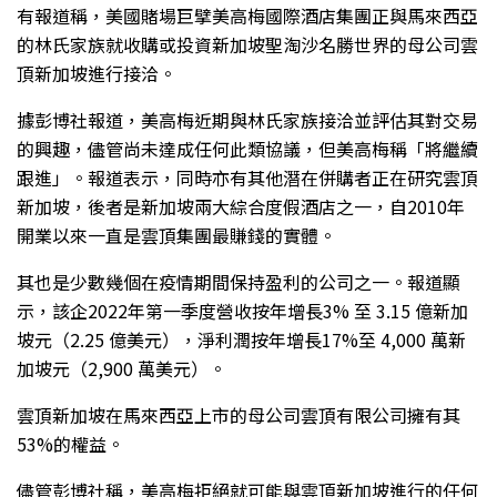
有報道稱，美國賭場巨擘美高梅國際酒店集團正與馬來西亞
的林氏家族就收購或投資新加坡聖淘沙名勝世界的母公司雲
頂新加坡進行接洽。
據彭博社報道，美高梅近期與林氏家族接洽並評估其對交易
的興趣，儘管尚未達成任何此類協議，但美高梅稱「將繼續
跟進」。報道表示，同時亦有其他潛在併購者正在研究雲頂
新加坡，後者是新加坡兩大綜合度假酒店之一，自2010年
開業以來一直是雲頂集團最賺錢的實體。
其也是少數幾個在疫情期間保持盈利的公司之一。報道顯
示，該企2022年第一季度營收按年增長3% 至 3.15 億新加
坡元（2.25 億美元），淨利潤按年增長17%至 4,000 萬新
加坡元（2,900 萬美元）。
雲頂新加坡在馬來西亞上市的母公司雲頂有限公司擁有其
53%的權益。
儘管彭博社稱，美高梅拒絕就可能與雲頂新加坡進行的任何