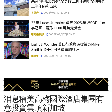
美高梅中國兌現派息承諾 宣佈中期股息相等於
上半年純利五成
本思齊
2026年08月07日 09:47
22 歲 Lucas Jumalon 勇奪 2026 年 WSOP 主賽
事冠軍，贏取1,000 萬美元獎金
新聞編輯部
2026年08月07日 09:30
Light & Wonder 委任行業資深從業員Mike
Smith 出任亞洲區董事總經理
本思齊
2026年08月06日 09:46
消息稱美高梅國際酒店集團有
意投資雲頂新加坡