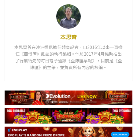
本思齊
本思齊曾在澳洲悉尼擔任體育記者，自2016年以來一直擔
任《亞博匯》雜誌的執行編輯。他於2017年4月協助推出
了行業領先的每日電子通訊《亞博匯早報》，目前是《亞
博匯》的主筆，並負責所有內容的校編。