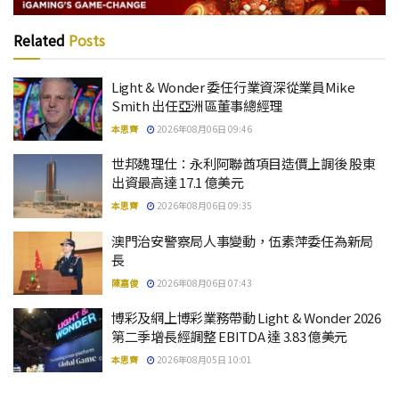
Related
Posts
Light & Wonder 委任行業資深從業員Mike
Smith 出任亞洲區董事總經理
本思齊
2026年08月06日 09:46
世邦魏理仕：永利阿聯酋項目造價上調後 股東
出資最高達 17.1 億美元
本思齊
2026年08月06日 09:35
澳門治安警察局人事變動，伍素萍委任為新局
長
陳嘉俊
2026年08月06日 07:43
博彩及網上博彩業務帶動 Light & Wonder 2026
第二季增長經調整 EBITDA 達 3.83 億美元
本思齊
2026年08月05日 10:01