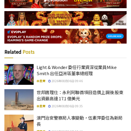
Related
Posts
Light & Wonder 委任行業資深從業員Mike
Smith 出任亞洲區董事總經理
本思齊
2026年08月06日 09:46
世邦魏理仕：永利阿聯酋項目造價上調後 股東
出資最高達 17.1 億美元
本思齊
2026年08月06日 09:35
澳門治安警察局人事變動，伍素萍委任為新局
長