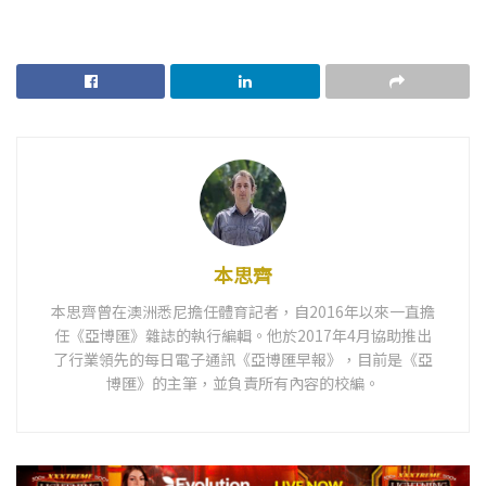
本思齊
本思齊曾在澳洲悉尼擔任體育記者，自2016年以來一直擔
任《亞博匯》雜誌的執行編輯。他於2017年4月協助推出
了行業領先的每日電子通訊《亞博匯早報》，目前是《亞
博匯》的主筆，並負責所有內容的校編。