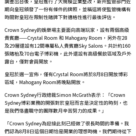
調查出台後，皇冠進行了大規模企業整改，新州監管部門近
期向皇冠頒發了一份有條件的牌照，並稱這將使監管機構有
時間對皇冠在限制性賭牌下對適格性進行最後評估。
Crown Sydney的娛樂場主要面向高端玩家，設有兩個高級
貴賓廳——Crystal Room 和 Mahogany Room，另外在28
及29層還設有12間專屬私人貴賓廳Sky Salons。共計約160
張賭枱及70台電子博彩機，此外還設有高級餐飲區域及戶外
露台，僅對會員開放。
皇冠於週一宣佈，僅有Crystal Room將於8月8日開放博彩
區域，Mahogany Room將晚點開放。
Crown Sydney行政總裁Simon McGrath表示：「Crown
Sydney博彩業務的開張對於皇冠而言是決定性的時刻，也
是我們恪盡職守的團隊數月辛苦努力的成果。」
「Crown Sydney為迎接此刻已經做了很長時間的準備。我
們認為8月8日這個日期恰是開業的理想時機。我們期待從下