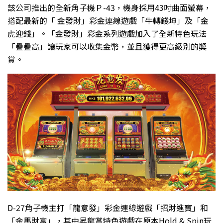
該公司推出的全新角子機Ｐ-43，機身採用43吋曲面螢幕，
搭配最新的「 金發財」彩金連線遊戲「牛轉錢坤」及「金
虎迎錢」。「金發財」彩金系列遊戲加入了全新特色玩法
「疊疊高」讓玩家可以收集金幣，並且獲得更高級別的獎
賞。
D-27角子機主打「龍意發」彩金連線遊戲「招財進寶」和
「金馬財富」，其中昇龍賞特色遊戲在原本Hold & Spin玩