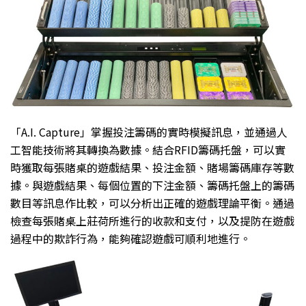
「A.I. Capture」掌握投注籌碼的實時模擬訊息，並通過人
工智能技術將其轉換為數據。結合RFID籌碼托盤，可以實
時獲取每張賭桌的遊戲結果、投注金額、賭場籌碼庫存等數
據。與遊戲結果、每個位置的下注金額、籌碼托盤上的籌碼
數目等訊息作比較，可以分析出正確的遊戲理論平衡。通過
檢查每張賭桌上莊荷所進行的收款和支付，以及提防在遊戲
過程中的欺詐行為，能夠確認遊戲可順利地進行。