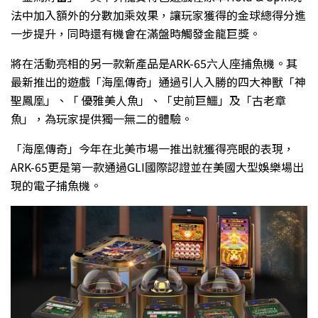
法中加入額外的分數加乘效果，讓玩家獲得的金球總得分進
一步提升，同時還有機會在滿盤時觸發金龍巨獎。
將在活動亮相的另一款新產品是ARK-65六人座捕魚機。其
最新推出的遊戲「海凰傳奇」通過引人入勝的四大神獸「神
聖鳳凰」、「 優雅美人魚」、「史前巨鱷」及「古老章
魚」，為玩家提供獨一無二的體驗。
「海凰傳奇」今年在北美市場一推出就獲得亮眼的表現，
ARK-65更是第一款通過GLI國際認證並在美國大型娛樂場出
現的電子捕魚機。