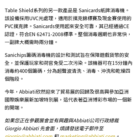
Table Shield系列的另一款產品是 Sanicards紙牌消毒機。
該設備採用UVC光處理，適用於撲克錦標賽及現金賽使用的
PVC撲克牌。Sanicards使用起來安全可靠，其已經通過CE
認證，符合EN 62471-2008標準。整個消毒週期也非常快，
一副牌大概需時兩分鐘。
Sanichips籌碼消毒機的設計和測試旨在保障遊戲貨幣的安
全，並保護玩家和荷官免受二次污染。該機器可在15分鐘內
消毒約400個籌碼，分為超聲波清洗、消毒、沖洗和乾燥四
個階段。
今年，Abbiati欣然迎來了貿易展的回歸及很高興參加亞洲
國際娛樂展新加坡特別展，這代表著亞洲博彩市場的一個新
的開端。
如果您正在參觀展會並有興趣與Abbiati公司行政總裁
Giorgio Abbiati 先會面，煩請發送電子郵件至
giorgio@abbiati.com
和
marketing@abbiati.com
。