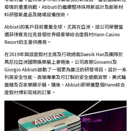
疫情的重重挑戰，Abbiati仍繼續堅持採用新設計及創新材
料研發新產品及賭場設備技術。
Abbiati的客戶目前覆蓋全球，尤其在亞洲，該公司榮譽當
選菲律賓克拉克首個世界級豪華綜合度假村Hann Casino
Resort的主要供應商。
在2019年與該度假村主席及行政總裁Daesik Han及團隊於
馬尼拉亞洲國際娛樂展上會晤後，公司高管Giovanni及
Giorgio Abbiati啟動了一個更為廣泛的研發項目，設計一系
列高安全性能、高端專業及可訂製的安全遊戲貨幣、美式輪
盤賭及百家樂顯示器，隨後，Abbiati即榮獲整個Hann綜合
度假村博彩區域的訂單。