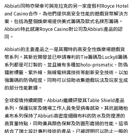
Abbiati同時亦榮幸可與克拉克的另一家度假村Royce Hotel
and Casino合作，為他們提供高安全性能的遊戲貨幣解決方
案，包括為整個娛樂場提供美式籌碼及歐式名牌形籌碼。
Abbiati特此感謝Royce Casino對公司及Abbiati產品的認
同。
Abbiati的主要產品之一是其獨特的高安全性娛樂場遊戲貨
幣系列。其新近開發並已申請專利的Tie籌碼及Lucky8籌碼
系列都是可訂製的、並且擁有多種如holo-prismatic、防偽
鐳射標籤、紫外線、無線電辨識技術等創新安全技術，以加
強籌碼的防偽程度，同時可以協助收集遊戲玩法及玩家生成
的部分性能數據。
全球疫情持續期間，Abbiati繼續研發其Table Shield產品
系列，保護玩家及賭場工作人員免受病毒感染。其抗菌賭枱
桌布系列保持了Abbiati高密度細緻布料的防水及防煙燙的
高質量特點，同時兼具顏色保鮮及防圖形磨損的性能。這項
結合了瑞士設計專利技術的產品，已被證明可以防止一般的