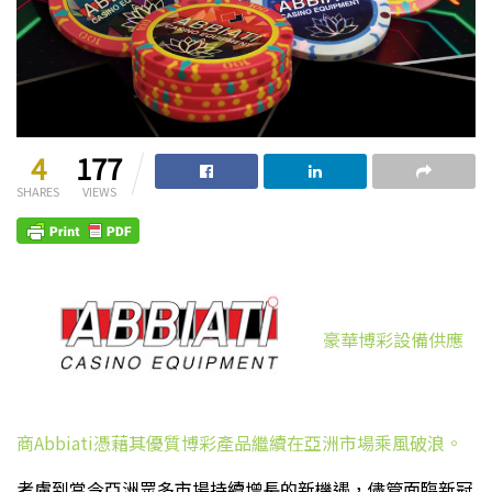
4
177
SHARES
VIEWS
豪華博彩設備供應
商Abbiati憑藉其優質博彩產品繼續在亞洲市場乘風破浪。
考慮到當今亞洲眾多市場持續增長的新機遇，儘管面臨新冠