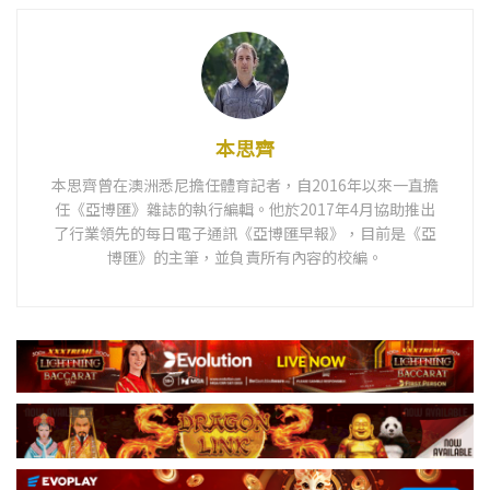
本思齊
本思齊曾在澳洲悉尼擔任體育記者，自2016年以來一直擔
任《亞博匯》雜誌的執行編輯。他於2017年4月協助推出
了行業領先的每日電子通訊《亞博匯早報》，目前是《亞
博匯》的主筆，並負責所有內容的校編。