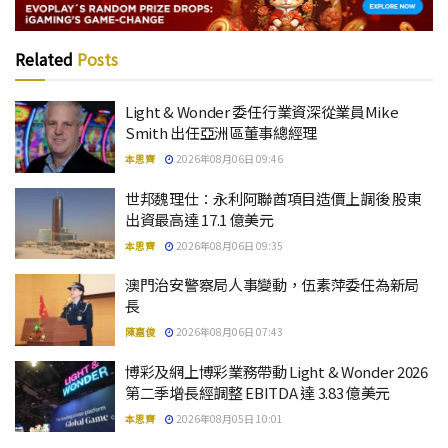
Related
Posts
Light & Wonder 委任行業資深從業員Mike
Smith 出任亞洲區董事總經理
本思齊
2026年08月06日 09:46
世邦魏理仕：永利阿聯酋項目造價上調後 股東
出資最高達 17.1 億美元
本思齊
2026年08月06日 09:35
澳門治安警察局人事變動，伍素萍委任為新局
長
陳嘉俊
2026年08月06日 07:43
博彩及網上博彩業務帶動 Light & Wonder 2026
第二季增長經調整 EBITDA 達 3.83 億美元
本思齊
2026年08月05日 10:01