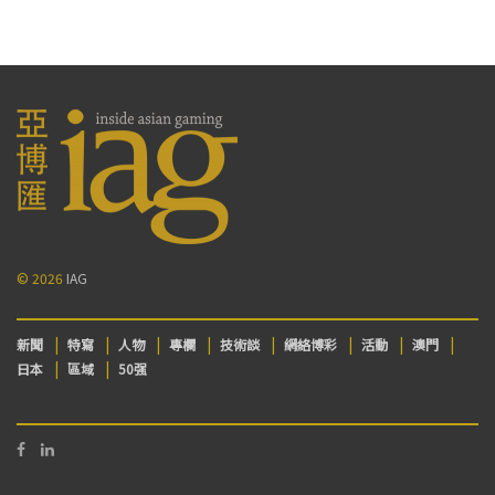
© 2026
IAG
新聞
特寫
人物
專欄
技術談
網絡博彩
活動
澳門
日本
區域
50强