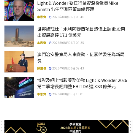
Light & Wonder 委任行業資深從業員Mike
Smith 出任亞洲區董事總經理
本思齊
2026年08月06日 09:46
世邦魏理仕：永利阿聯酋項目造價上調後 股東
出資最高達 17.1 億美元
本思齊
2026年08月06日 09:35
澳門治安警察局人事變動，伍素萍委任為新局
長
陳嘉俊
2026年08月06日 07:43
博彩及網上博彩業務帶動 Light & Wonder 2026
第二季增長經調整 EBITDA 達 3.83 億美元
本思齊
2026年08月05日 10:01