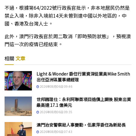
不過，根據第64/2022號行政長官批示，非本地居民仍然是
禁止入境，除非入境前14天未曾到達中國以外地區的，中
國、香港及台灣人士。
此外，澳門行政長官於周二取消「即時預防狀態」，預視澳
門這一次的疫情已經結束。
相關
文章
Light & Wonder 委任行業資深從業員Mike Smith
出任亞洲區董事總經理
2026年08月06日 09:46
世邦魏理仕：永利阿聯酋項目造價上調後 股東出資
最高達 17.1 億美元
2026年08月06日 09:35
澳門治安警察局人事變動，伍素萍委任為新局長
2026年08月06日 07:43