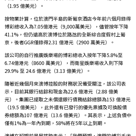
（1.95 億美元）。
按物業計算，位於澳門半島的新葡京酒店今年前六個月錄得
博彩總收入為7.05億港元（9,000萬美元），儘管按年下降
41.1%，但仍遠高於澳博位於路氹的全新綜合度假村上葡
京，後者GGR僅錄得2.31 億港元（2900 萬美元）。
該公司的自行推廣娛樂場的博彩總收入按年下降5.8%至
6.74億港元（8600 萬美元），而衛星娛樂場收入則下降
29.9% 至 24.6 億港元（3.13 億美元）。
隨著近幾個月來澳博控股的財務狀況備受關注，該公司表
示，目前其銀行結餘和現金為22.6 億港元（2.88 億美
元）。集團已提取之未償還銀行債務結餘總額為153 億港元
（19.5 億美元），此外還有已發行的優先票據及可換股債
券總額為107 億港元（13.6 億美元）。其表示，上述負債中
僅有1%為一年內到期，58%將在5年以上到期。
澳博在短期前景展望時表示：「我們預期，澳門的博彩毛收