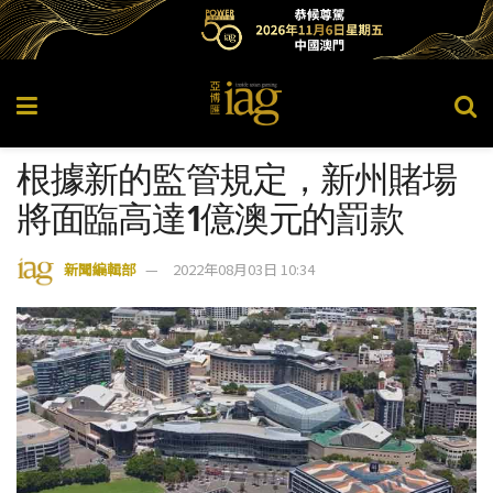
根據新的監管規定，新州賭場
將面臨高達1億澳元的罰款
新聞編輯部
2022年08月03日 10:34