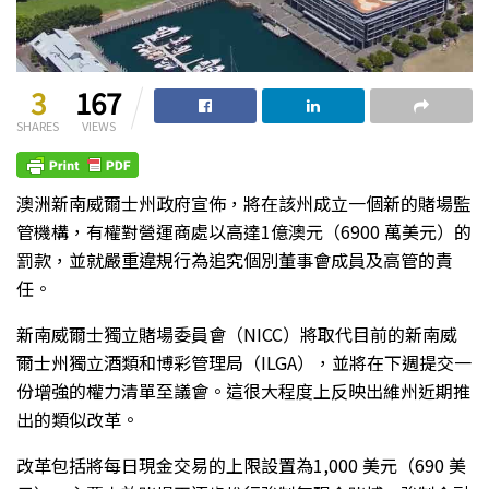
3
167
SHARES
VIEWS
澳洲新南威爾士州政府宣佈，將在該州成立一個新的賭場監
管機構，有權對營運商處以高達1億澳元（6900 萬美元）的
罰款，並就嚴重違規行為追究個別董事會成員及高管的責
任。
新南威爾士獨立賭場委員會（NICC）將取代目前的新南威
爾士州獨立酒類和博彩管理局（ILGA），並將在下週提交一
份增強的權力清單至議會。這很大程度上反映出維州近期推
出的類似改革。
改革包括將每日現金交易的上限設置為1,000 美元（690 美