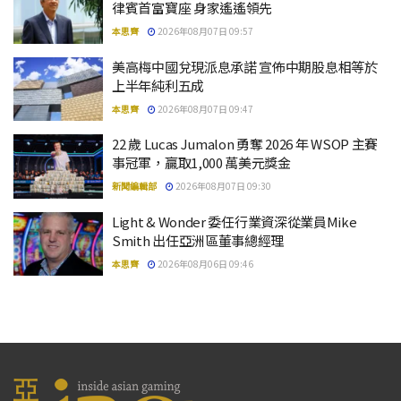
律賓首富寶座 身家遙遙領先
本思齊
2026年08月07日 09:57
美高梅中國兌現派息承諾 宣佈中期股息相等於
上半年純利五成
本思齊
2026年08月07日 09:47
22 歲 Lucas Jumalon 勇奪 2026 年 WSOP 主賽
事冠軍，贏取1,000 萬美元獎金
新聞編輯部
2026年08月07日 09:30
Light & Wonder 委任行業資深從業員Mike
Smith 出任亞洲區董事總經理
本思齊
2026年08月06日 09:46