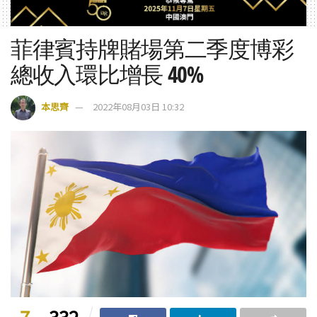
菲律賓持牌賭場第二季度博彩
總收入環比增長 40%
本思齊
2022年08月03日 10:32
7
332