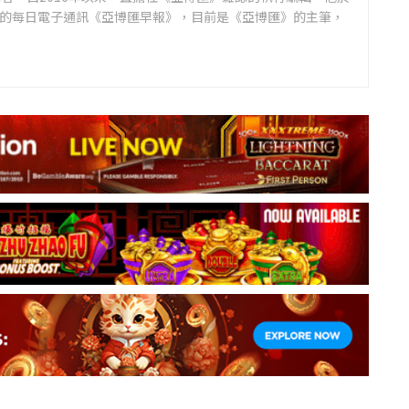
領先的每日電子通訊《亞博匯早報》，目前是《亞博匯》的主筆，