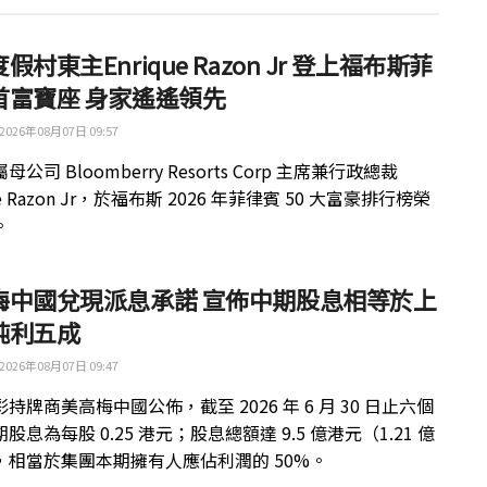
假村東主Enrique Razon Jr 登上福布斯菲
首富寶座 身家遙遙領先
2026年08月07日 09:57
公司 Bloomberry Resorts Corp 主席兼行政總裁
ue Razon Jr，於福布斯 2026 年菲律賓 50 大富豪排行榜榮
。
梅中國兌現派息承諾 宣佈中期股息相等於上
純利五成
2026年08月07日 09:47
持牌商美高梅中國公佈，截至 2026 年 6 月 30 日止六個
股息為每股 0.25 港元；股息總額達 9.5 億港元（1.21 億
，相當於集團本期擁有人應佔利潤的 50%。