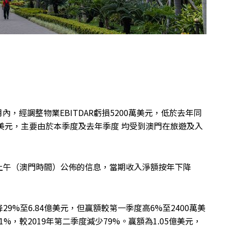
內，經調整物業EBITDAR虧損5200萬美元，低於去年同
0萬美元，主要由於本季度及去年季度 均受到澳門在旅遊及入
上午（澳門時間）公佈的信息，當期收入淨額按年下降
%至6.84億美元，但贏額較第一季度高6%至2400萬美
%，較2019年第二季度減少79%。贏額為1.05億美元，