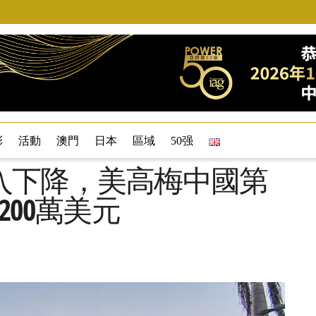
彩
活動
澳門
日本
區域
50强
入下降，美高梅中國第
5200萬美元