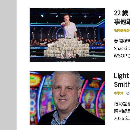
22 歲
事冠軍
新聞編輯部
美國選手
Saas
WSOP
Lig
Smi
本思齊
博彩設備
略副總裁
2026 