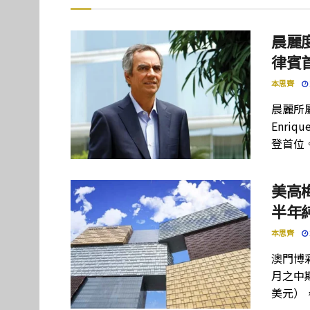
晨麗度
律賓
本思齊
晨麗所屬母
Enriq
登首位
美高
半年
本思齊
澳門博彩
月之中期
美元）