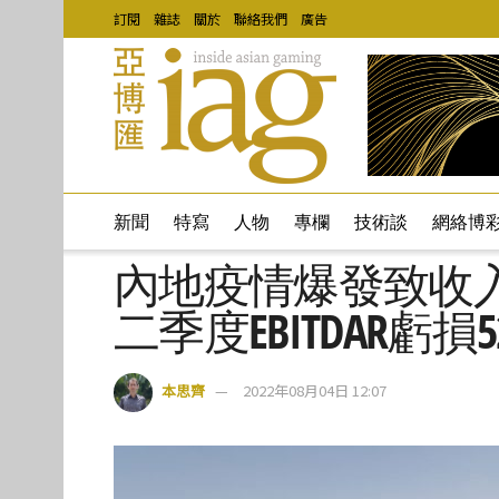
訂閱
雜誌
關於
聯絡我們
廣告
新聞
特寫
人物
專欄
技術談
網絡博
內地疫情爆發致收
二季度EBITDAR虧損
本思齊
2022年08月04日 12:07