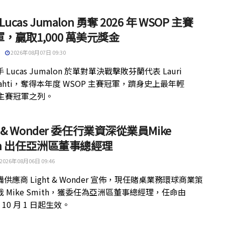
 Lucas Jumalon 勇奪 2026 年 WSOP 主賽
，贏取1,000 萬美元獎金
2026年08月07日 09:30
 Lucas Jumalon 於單對單決戰擊敗芬蘭代表 Lauri
kilahti，奪得本年度 WSOP 主賽冠軍，躋身史上最年輕
 主賽冠軍之列。
ht & Wonder 委任行業資深從業員Mike
th 出任亞洲區董事總經理
2026年08月06日 09:46
供應商 Light & Wonder 宣佈，現任賭桌業務環球商業策
 Mike Smith，獲委任為亞洲區董事總經理，任命由
年 10 月 1 日起生效。