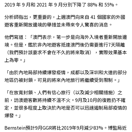
2019 年 9 月和 2021 年 9 月分別下降了 88% 和 55%。
分析師指出，更重要的，上週澳門向來自 41 個國家的外國
遊客重新開放邊境的舉措並未帶來令人驚喜的消息。
他們寫道：「澳門表示，第一步是向海外入境者重新開放邊
境。但是，鑑於非內地遊客抵達澳門後仍需要進行7天隔離
（我們預計該要求不會在不久的將來取消），實際效果基本
上為零。」
「由於內地局部持續爆發疫情，成都以及深圳和大連的部分
地區仍被封鎖，可見的將來內地旅行將繼續受到限制。」
「在放寬封鎖、人們有信心旅行（以及減少相關措施）之
前，訪澳遊客數將持續不溫不火。9月及10月的復甦扔不確
定，並很多程度上取決於內地是否可以迅速遏制局部疫情的
爆發。」
Bernstein預計9月GGR將比2019年9月減少83%。博監局近