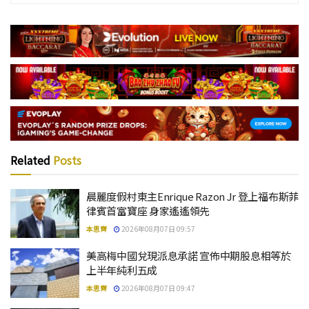
Related
Posts
晨麗度假村東主Enrique Razon Jr 登上福布斯菲
律賓首富寶座 身家遙遙領先
本思齊
2026年08月07日 09:57
美高梅中國兌現派息承諾 宣佈中期股息相等於
上半年純利五成
本思齊
2026年08月07日 09:47