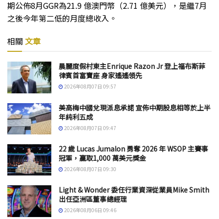
期公佈8月GGR為21.9 億澳門幣（2.71 億美元），是繼7月
之後今年第二低的月度總收入。
相關
文章
晨麗度假村東主Enrique Razon Jr 登上福布斯菲
律賓首富寶座 身家遙遙領先
2026年08月07日 09:57
美高梅中國兌現派息承諾 宣佈中期股息相等於上半
年純利五成
2026年08月07日 09:47
22 歲 Lucas Jumalon 勇奪 2026 年 WSOP 主賽事
冠軍，贏取1,000 萬美元獎金
2026年08月07日 09:30
Light & Wonder 委任行業資深從業員Mike Smith
出任亞洲區董事總經理
2026年08月06日 09:46