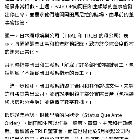
場景非常相似。上週，PAGCOR向岡田和生領導的董事會發
出停止令，並要求他們離開岡田馬尼拉的賭場，由早前的董
事會接管。
週一，日本環球娛樂公司（TRAL 和 TRLEI 的母公司）表
示，將通過調查此事和檢查財務記錄，致力於令綜合度假村
的運營正常化。
其同時指責岡田和生派系「解雇了許多部門的關鍵員工，包
括解雇了不聽從岡田派系指示的員工。」
「進一步推測，岡田派系銷毀了合同和其他證據文件，未經
許可將其帶出公司，並錯誤地封鎖了部分實際資產（包括轉
移賬房部分金額）並偽造了數字數據。」
環球娛樂承認，根據早前的原狀令（Status Que Ante
Order），岡田和生可以作為「股東、董事、主席和行政總
裁」繼續留在TRLE 董事會，而這也是他於5月挑起公司內