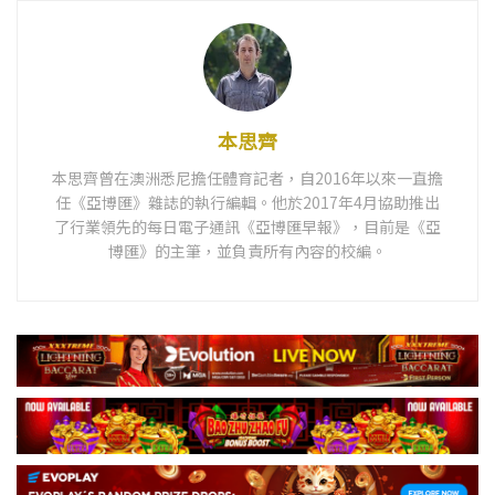
本思齊
本思齊曾在澳洲悉尼擔任體育記者，自2016年以來一直擔
任《亞博匯》雜誌的執行編輯。他於2017年4月協助推出
了行業領先的每日電子通訊《亞博匯早報》，目前是《亞
博匯》的主筆，並負責所有內容的校編。