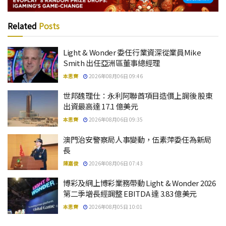
Related
Posts
Light & Wonder 委任行業資深從業員Mike
Smith 出任亞洲區董事總經理
本思齊
2026年08月06日 09:46
世邦魏理仕：永利阿聯酋項目造價上調後 股東
出資最高達 17.1 億美元
本思齊
2026年08月06日 09:35
澳門治安警察局人事變動，伍素萍委任為新局
長
陳嘉俊
2026年08月06日 07:43
博彩及網上博彩業務帶動 Light & Wonder 2026
第二季增長經調整 EBITDA 達 3.83 億美元
本思齊
2026年08月05日 10:01