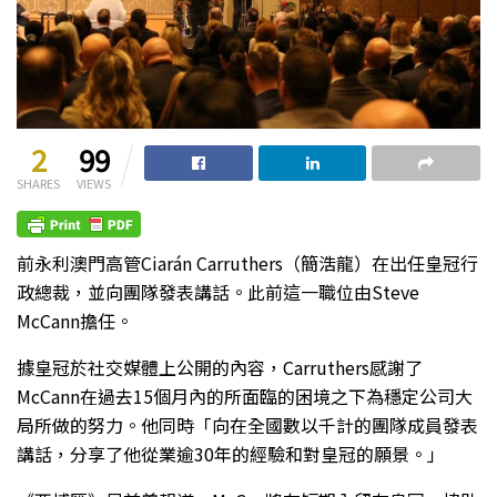
2
99
SHARES
VIEWS
前永利澳門高管Ciarán Carruthers（簡浩龍）在出任皇冠行
政總裁，並向團隊發表講話。此前這一職位由Steve
McCann擔任。
據皇冠於社交媒體上公開的內容，Carruthers感謝了
McCann在過去15個月內的所面臨的困境之下為穩定公司大
局所做的努力。他同時「向在全國數以千計的團隊成員發表
講話，分享了他從業逾30年的經驗和對皇冠的願景。」