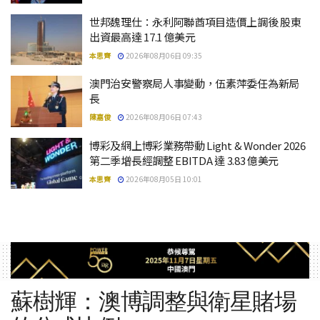
世邦魏理仕：永利阿聯酋項目造價上調後 股東
出資最高達 17.1 億美元
本思齊
2026年08月06日 09:35
澳門治安警察局人事變動，伍素萍委任為新局
長
陳嘉俊
2026年08月06日 07:43
博彩及網上博彩業務帶動 Light & Wonder 2026
第二季增長經調整 EBITDA 達 3.83 億美元
本思齊
2026年08月05日 10:01
蘇樹輝：澳博調整與衛星賭場