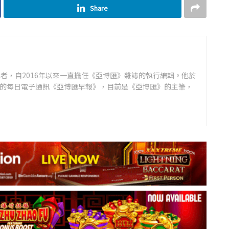
Share
者，自2016年以來一直擔任《亞博匯》雜誌的執行編輯。他於
領先的每日電子通訊《亞博匯早報》，目前是《亞博匯》的主筆，