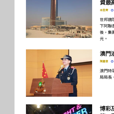
資最高
本思齊
世邦魏
下阿聯酋項
後，集團
元。
澳門
陳嘉俊
澳門特
局局長
博彩及