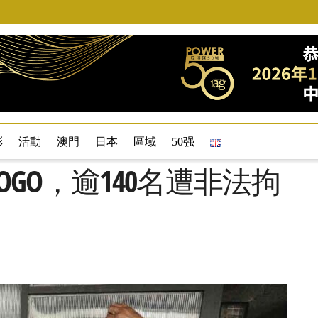
彩
活動
澳門
日本
區域
50强
POGO，逾140名遭非法拘