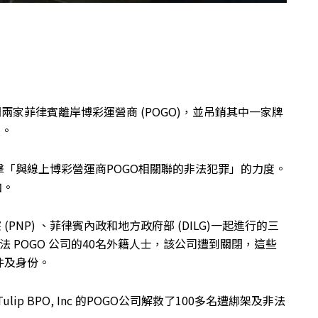
兩家菲律賓離岸博彩運營商 (POGO)，並吊銷其中一家牌
救。
「與線上博彩營運商POGO相關聯的非法犯罪」的力度。
加。
PNP) 、菲律賓內政和地方政府部 (DILG)一起進行的三
非法 POGO 公司的40名外籍人士，該公司遭到關閉，這些
件及身份。
Tulip BPO, Inc 的POGO公司解救了100多名遭綁架及非法