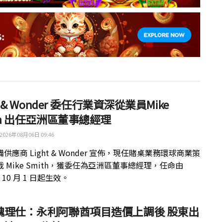
ht & Wonder 委任行業資深從業員Mike
th 出任亞洲區董事總經理
2026年08月06日 09:46
供應商 Light & Wonder 宣佈，現任賭桌業務環球商業策
 Mike Smith，獲委任為亞洲區董事總經理，任命由
年 10 月 1 日起生效。
魏理仕：永利阿聯酋項目造價上調後 股東出