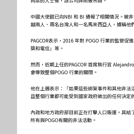
拘禁的人士後，該公司牌照被吊銷。
中國大使館已向NBI 和 BI 通報了相關情況。被非
越南人、兩名台灣人和一名馬來西亞人，據稱他
PAGCOR表示，2016 年對 POGO 行業的
築和電信」等。
然而，近期上任的PAGCOR 首席執行官 Alejan
會導致整個POGO 行業的關閉。
他在上週表示：「如果這些綁架事件和其他非法活
且整個行業都可能受到國家政府做出的任何決定
內政和地方政府部目前正在打擊人口販運。其給
所有與POGO有關的非法活動。