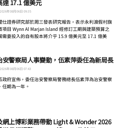
達 17.1 億美元
2026年08月06日 09:35
理仕證券研究部於周三發表研究報告，表示永利渡假村旗
目 Wynn Al Marjan Island 經修訂工期與建築預算之
需要投入的自有股本將介乎 15.9 億美元至 17.1 億美
治安警察局人事變動，伍素萍委任為新局長
2026年08月06日 07:43
區政府宣佈，委任治安警察局警務總長伍素萍為治安警察
，任期為一年。
網上博彩業務帶動 Light & Wonder 2026