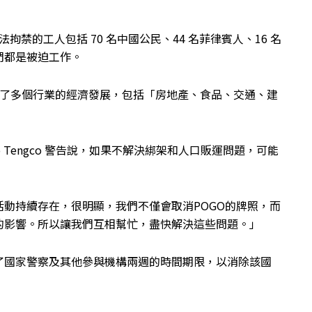
法拘禁的工人包括 70 名中國公民、44 名菲律賓人、16 名
們都是被迫工作。
監管促進了多個行業的經濟發展，包括「房地產、食品、交通、建
dro Tengco 警告說，如果不解決綁架和人口販運問題，可能
動持續存在，很明顯，我們不僅會取消POGO的牌照，而
的影響。所以讓我們互相幫忙，盡快解決這些問題。」
了國家警察及其他參與機構兩週的時間期限，以消除該國