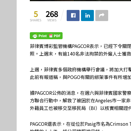
5
268
SHARES
VIEWS
菲律賓博彩監管機構PAGCOR表示，已經下令關閉
照。上週末，有逾140名非法拘禁的外僱人士獲
上週，菲律賓多個政府機構舉行會議，將加大打擊
此前有報道稱，與POGO有關的綁架事件有所增
據PAGCOR公佈的消息，在週六與菲律賓國家警察 (
方聯合行動中，解救了被困於在Angeles市一家
外籍員工也被移交至移民局（BI）以核實相關證
PAGCOR還表示，在從位於Pasig市名為Crimson 