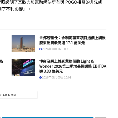
, Inc的牌照證明了其致力於幫助解決所有與 POGO相關的非法綁
到了不利影響」。
世邦魏理仕：永利阿聯酋項目造價上調後
股東出資最高達 17.1 億美元
2026年08月06日 09:35
為
博彩及網上博彩業務帶動 Light &
Wonder 2026第二季增長經調整 EBITDA
達 3.83 億美元
2026年08月05日 10:01
LOAD MORE