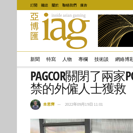
訂閱
雜誌
關於
聯絡我們
廣告
新聞
特寫
人物
專欄
技術談
網絡博
PAGCOR關閉了兩家
禁的外僱人士獲救
本思齊
2022年09月19日 11:01