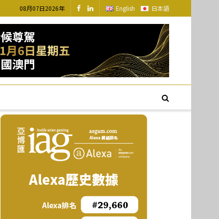
08月07日2026年
English
日本語