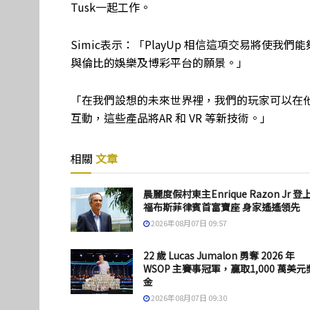
Tusk一起工作。
Simic表示：「PlayUp 相信這項交易將使
與倫比的娛樂及博彩平台的願景。」
「在我們設想的未來世界裡，我們的玩家可以在
互動，這些產品將AR 和 VR 等新技術。」
相關
文章
晨麗度假村東主Enrique Razon Jr 登
福布斯菲律賓首富寶座 身家遙遙領先
2026年08月07日 09:57
22 歲 Lucas Jumalon 勇奪 2026 年
WSOP 主賽事冠軍，贏取1,000 萬美元
金
2026年08月07日 09:30