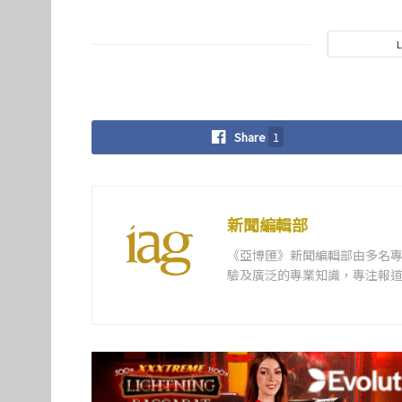
Share
1
新聞編輯部
《亞博匯》新聞編輯部由多名
驗及廣泛的專業知識，專注報