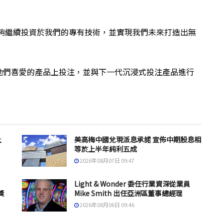
我們能夠繼續投資於我們的專有技術，並實現我們未來打造出無
他們喜愛的產品上投注，並與下一代沉浸式投注產品進行
上
美高梅中國兌現派息承諾 宣佈中期股息相
等於上半年純利五成
2026年08月07日 09:47
Light & Wonder 委任行業資深從業員
獎
Mike Smith 出任亞洲區董事總經理
2026年08月06日 09:46