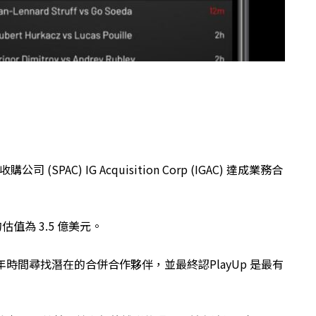
 (SPAC) IG Acquisition Corp (IGAC) 達成業務合
估值為 3.5 億美元。
時間尋找潛在的合併合作夥伴，並最終認PlayUp 是最有