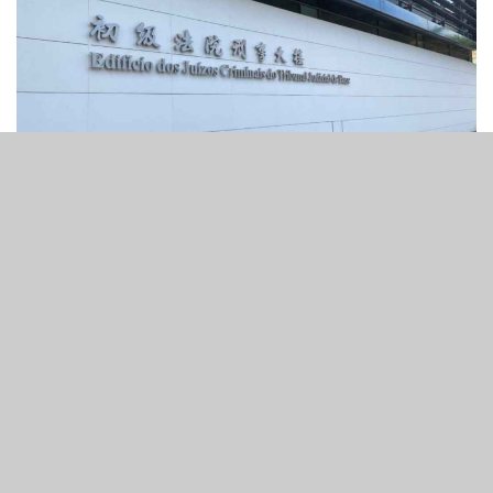
12
608
SHARES
VIEWS
涉及太陽城集團前主席周焯華的案件周一（9月26日）繼續
開審。第六被告周振熙及第七名被告盧石峰答辯。周振熙答
辯時透露，不清楚為何持有的訊力公司會有發送「環球e
城」的信息，並指出自己知悉訊力發送這些信息後，已即時