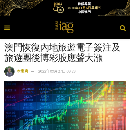
澳門恢復內地旅遊電子簽注及
旅遊團後博彩股應聲大漲
本思齊
2022年09月27日 09:29