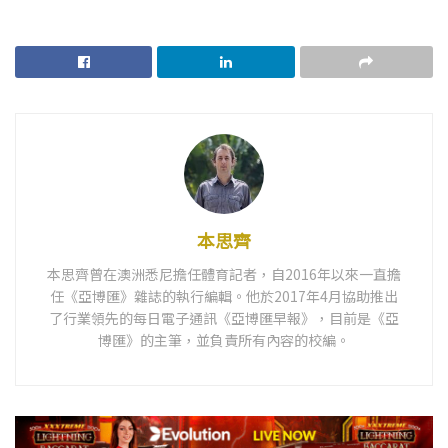
本思齊
本思齊曾在澳洲悉尼擔任體育記者，自2016年以來一直擔
任《亞博匯》雜誌的執行編輯。他於2017年4月協助推出
了行業領先的每日電子通訊《亞博匯早報》，目前是《亞
博匯》的主筆，並負責所有內容的校編。