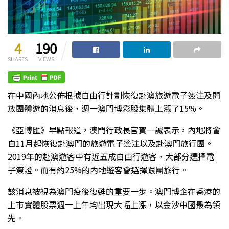
4
190
SHARES
VIEWS
在中國內地公佈根據自由行計劃恢復赴澳旅遊電子簽注及開
放團體遊的消息後，週一澳門博彩股集體上漲了15%。
《亞博匯》早點報道，澳門行政長官賀一誠表示，內地將會
自11月起恢復赴澳門的旅遊電子簽注以及赴澳門旅行團。
2019年的赴澳遊客中有近五成自由行遊客，大部分選擇電
子簽證。而有約25%的內地遊客會選擇跟團旅行。
該消息被視為澳門疫後復甦的重要一步。澳門博企在香港的
上市實體股票週一上午均出現大幅上漲，以金沙中國最為領
先。