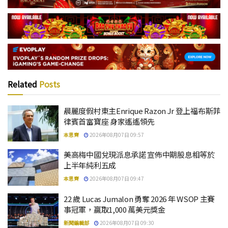
Related
Posts
晨麗度假村東主Enrique Razon Jr 登上福布斯菲
律賓首富寶座 身家遙遙領先
本思齊
2026年08月07日 09:57
美高梅中國兌現派息承諾 宣佈中期股息相等於
上半年純利五成
本思齊
2026年08月07日 09:47
22 歲 Lucas Jumalon 勇奪 2026 年 WSOP 主賽
事冠軍，贏取1,000 萬美元獎金
新聞編輯部
2026年08月07日 09:30