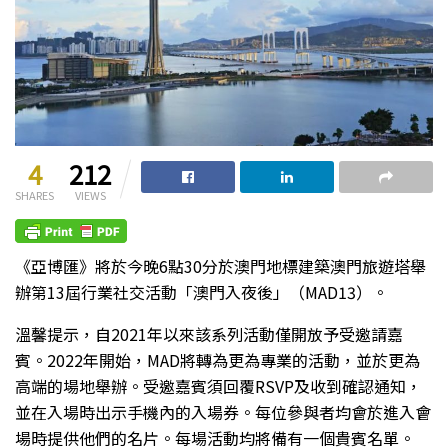
4
212
SHARES
VIEWS
《亞博匯》將於今晚6點30分於澳門地標建築澳門旅遊塔舉
辦第13屆行業社交活動「澳門入夜後」（MAD13）。
溫馨提示，自2021年以來該系列活動僅開放予受邀請嘉
賓。2022年開始，MAD將轉為更為專業的活動，並於更為
高端的場地舉辦。受邀嘉賓須回覆RSVP及收到確認通知，
並在入場時出示手機內的入場券。每位參與者均會於進入會
場時提供他們的名片。每場活動均將備有一個貴賓名單。