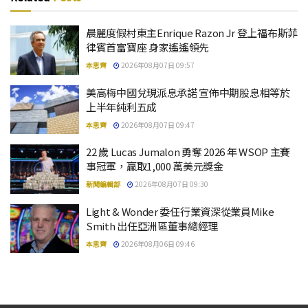
晨麗度假村東主Enrique Razon Jr 登上福布斯菲
律賓首富寶座 身家遙遙領先
本思齊
2026年08月07日 09:57
美高梅中國兌現派息承諾 宣佈中期股息相等於
上半年純利五成
本思齊
2026年08月07日 09:47
22 歲 Lucas Jumalon 勇奪 2026 年 WSOP 主賽
事冠軍，贏取1,000 萬美元獎金
新聞編輯部
2026年08月07日 09:30
Light & Wonder 委任行業資深從業員Mike
Smith 出任亞洲區董事總經理
本思齊
2026年08月06日 09:46