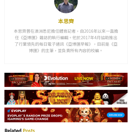
本思齊
本思齊曾在澳洲悉尼擔任體育記者，自2016年以來一直擔
任《亞博匯》雜誌的執行編輯。他於2017年4月協助推出
了行業領先的每日電子通訊《亞博匯早報》，目前是《亞
博匯》的主筆，並負責所有內容的校編。
Related
Posts