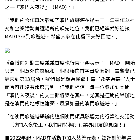
之一『澳門入夜後』（MAD)。」
「我們的合作再次彰顯了澳門旅遊塔在過去二十年來作為社
交和企業活動首選場所的領先地位。我們已經準備好迎接
MAD13來到旅遊塔，希望大家在此留下美好回憶。」
《亞博匯》副主席兼兼首席執行官卓弈表示：「MAD一開始
只是一個意外的靈感和一個很棒的首字母縮寫詞，當驚覺已
經來到第13屆時，我們還是頗為雀躍！這些數字為某些人士
而言可能沒有那麼吉利，但我們相信，每一位參加到本期
『澳門入夜後』的人士都將樂在其中。尤其是這期的舉辦地
是在澳門的地標性建築、風景如畫的澳門旅遊塔。」
「在澳門旅遊塔舉辦的這個澳門頗具影響力的行業社交活動
——澳門入夜後上，我們期待與所有業界朋友的見面！」
自2022年起，MAD在活動中加入慈善元素，並計劃每年選