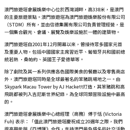
澳門旅遊塔會展娛樂中心位於西灣湖畔，高338米，是澳門
的主要旅遊景點。澳門旅遊塔為澳門旅遊娛樂股份有限公司
（STDM）所有，並由信德集團有限公司負責管理經營，是
一個集合觀光、會議、展覽及娛樂設施於一體的建築物。
澳門旅遊塔自2001年12月開幕以來，曾接待眾多國家元首
及重要人物，包括中國國家主席習近平、葡萄牙共和國前總
統若熱 ·桑帕約、英國王子愛德華等。
除了劇院及其一系列供應各色國際美食的餐廳以及零售商店
外，澳門旅遊塔同時是全球最著名的笨豬跳場地之一。由
Skypark Macau Tower by AJ Hackett打造，其笨豬跳和高
飛跳都被列入吉尼斯世界紀錄，為全球同類冒險設施中最高
的。
澳門旅遊塔會展娛樂中心總經理（商務）傅于恬 (Victoria
Fuh) 表示：「值此澳門旅遊塔慶祝成立20週年之際，我們
很高興能與《亞博匯》合作，支持澳門最負盛名的社交活動