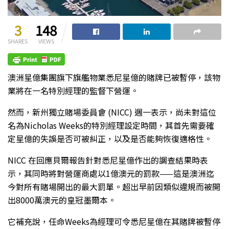
3
148
SHARES
VIEWS
澳洲星億集團旗下旗艦物業悉尼星億的賭牌已被暫停，該物
業將在一名特別經理的監督下營運。
然而，新州獨立賭場委員會 (NICC) 週一表示，尚未對這位
名為Nicholas Weeks的特別經理設定時間，其首先需要確
定星億的失誤是否可被糾正，以及是否能夠恢復適格性。
NICC 在回應貝爾報告針對悉尼星億作出的調查結果時表
示，其同時將對營運商處以1億澳元的罰款——這是澳洲迄
今對所有賭場開出的最大罰單。超出早前因類似違規而被開
出8000萬澳元的皇冠墨爾本。
它補充說，任命Weeks為經理可令悉尼星億在其賭牌被暫停