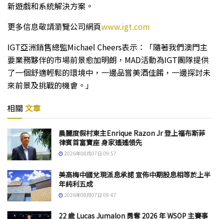
新遊戲和系統解決方案。
更多信息敬請瀏覽公司網頁
www.igt.com
IGT亞洲銷售總監Michael Cheers表示：「隨著我們澳門主
要業務夥伴的市場前景愈加明朗，MAD活動為IGT團隊提供
了一個舒適輕鬆的環境中，一邊品嘗美酒佳餚，一邊探討未
來前景及挑戰的機會。」
相關
文章
晨麗度假村東主Enrique Razon Jr 登上福布斯菲
律賓首富寶座 身家遙遙領先
2026年08月07日 09:57
美高梅中國兌現派息承諾 宣佈中期股息相等於上半
年純利五成
2026年08月07日 09:47
22 歲 Lucas Jumalon 勇奪 2026 年 WSOP 主賽事