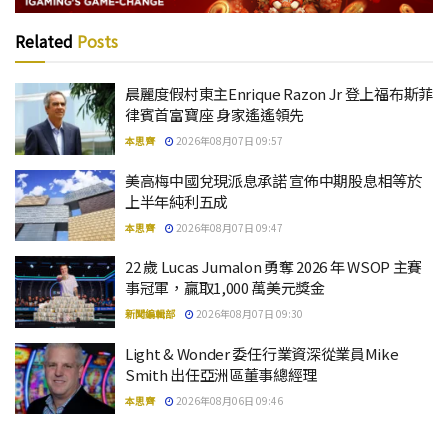
Related
Posts
晨麗度假村東主Enrique Razon Jr 登上福布斯菲
律賓首富寶座 身家遙遙領先
本思齊
2026年08月07日 09:57
美高梅中國兌現派息承諾 宣佈中期股息相等於
上半年純利五成
本思齊
2026年08月07日 09:47
22 歲 Lucas Jumalon 勇奪 2026 年 WSOP 主賽
事冠軍，贏取1,000 萬美元獎金
新聞編輯部
2026年08月07日 09:30
Light & Wonder 委任行業資深從業員Mike
Smith 出任亞洲區董事總經理
本思齊
2026年08月06日 09:46