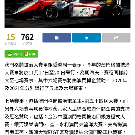
15
762
SHARES
VIEWS
澳門格蘭披治大賽車組委會周一表示，今年的澳門格蘭披治
大賽車將於11月17日至20 日舉行，為期四天。賽程同樣誇
大至七場賽事，其中六場賽事將由澳門博企贊助。 2020年
及2021年分別舉行了五場及六場賽事。
七項賽事，包括澳門格蘭披治電單車–第五十四屆大賽，而
另外六項賽事均獲得本澳六家大型綜合旅遊休閒企業的支持
及冠名贊助，包括：金沙中國澳門格蘭披治四級方程式大
賽、銀河娛樂澳門GT盃、永利澳門東望洋大賽、美高梅澳
門房車盃、新濠大灣區GT盃及澳娛綜合澳門路車挑戰賽。