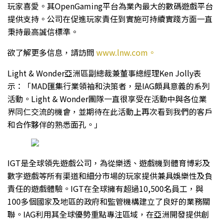
玩家喜愛。其OpenGaming平台為業內最大的數碼遊戲平台
提供支持。公司在促進玩家責任到實施可持續實踐方面一直
秉持最高誠信標準。
欲了解更多信息，請訪問
www.lnw.com。
Light & Wonder亞洲區副總裁兼董事總經理Ken Jolly表
示：「MAD匯集行業領袖和決策者，是IAG頗具意義的系列
活動。Light & Wonder團隊一直很享受在活動中與各位業
界同仁交流的機會，並期待在此活動上再次看到我們的客戶
和合作夥伴的熟悉面孔。」
IGT是全球領先遊戲公司，為從樂透、遊戲機到體育博彩及
數字遊戲等所有渠道和細分市場的玩家提供兼具娛樂性及負
責任的遊戲體驗。IGT在全球擁有超過10,500名員工，與
100多個國家及地區的政府和監管機構建立了良好的業務關
聯。IAG利用其全球優勢重點專注區域，在亞洲開發提供創