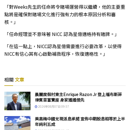
「對Weeks先生的任命將令賭場運營得以繼續，他的主要重
點將是確保對賭場文化進行強有力的根本原因分析和審
核。」
「任命經理並不意味著 NICC 認為星億適格持有賭牌。」
「在這一點上，NICC認為星億需要進行必要改革，以使得
NICC有信心其有心啟動補救程序，恢復適格性。」
相關
文章
晨麗度假村東主Enrique Razon Jr 登上福布斯菲
律賓首富寶座 身家遙遙領先
2026年08月07日 09:57
美高梅中國兌現派息承諾 宣佈中期股息相等於上半
年純利五成