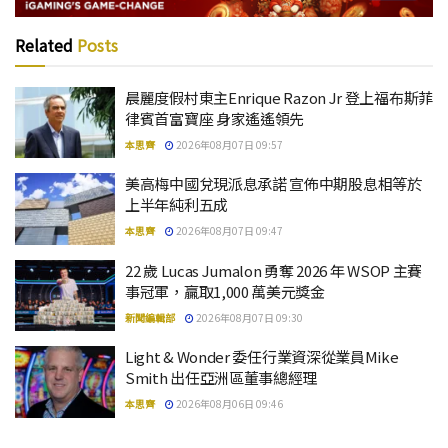
Related
Posts
晨麗度假村東主Enrique Razon Jr 登上福布斯菲
律賓首富寶座 身家遙遙領先
本思齊
2026年08月07日 09:57
美高梅中國兌現派息承諾 宣佈中期股息相等於
上半年純利五成
本思齊
2026年08月07日 09:47
22 歲 Lucas Jumalon 勇奪 2026 年 WSOP 主賽
事冠軍，贏取1,000 萬美元獎金
新聞編輯部
2026年08月07日 09:30
Light & Wonder 委任行業資深從業員Mike
Smith 出任亞洲區董事總經理
本思齊
2026年08月06日 09:46