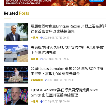
Related
Posts
晨麗度假村東主Enrique Razon Jr 登上福布斯菲
律賓首富寶座 身家遙遙領先
本思齊
2026年08月07日 09:57
美高梅中國兌現派息承諾 宣佈中期股息相等於
上半年純利五成
本思齊
2026年08月07日 09:47
22 歲 Lucas Jumalon 勇奪 2026 年 WSOP 主賽
事冠軍，贏取1,000 萬美元獎金
新聞編輯部
2026年08月07日 09:30
Light & Wonder 委任行業資深從業員Mike
Smith 出任亞洲區董事總經理
本思齊
2026年08月06日 09:46