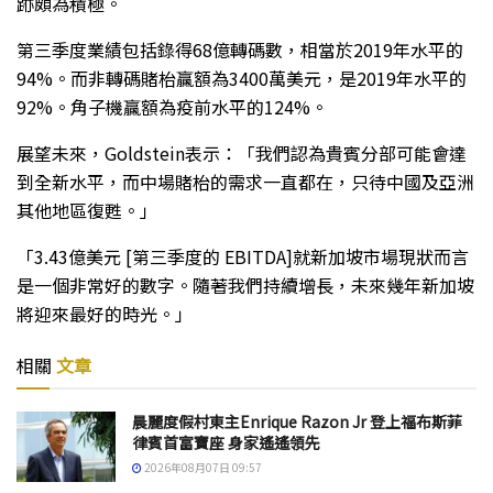
跡頗為積極。
第三季度業績包括錄得68億轉碼數，相當於2019年水平的
94%。而非轉碼賭枱贏額為3400萬美元，是2019年水平的
92%。角子機贏額為疫前水平的124%。
展望未來，Goldstein表示：「我們認為貴賓分部可能會達
到全新水平，而中場賭枱的需求一直都在，只待中國及亞洲
其他地區復甦。」
「3.43億美元 [第三季度的 EBITDA]就新加坡市場現狀而言
是一個非常好的數字。隨著我們持續增長，未來幾年新加坡
將迎來最好的時光。」
相關
文章
晨麗度假村東主Enrique Razon Jr 登上福布斯菲
律賓首富寶座 身家遙遙領先
2026年08月07日 09:57