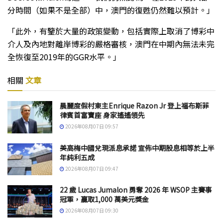
分時間（如果不是全部）中，澳門的復甦仍然難以預計。」
「此外，有鑒於大量的政策變動，包括實際上取消了博彩中
介人及內地對離岸博彩的嚴格審核，澳門在中期內無法未完
全恢復至2019年的GGR水平。」
相關
文章
晨麗度假村東主Enrique Razon Jr 登上福布斯菲
律賓首富寶座 身家遙遙領先
2026年08月07日 09:57
美高梅中國兌現派息承諾 宣佈中期股息相等於上半
年純利五成
2026年08月07日 09:47
22 歲 Lucas Jumalon 勇奪 2026 年 WSOP 主賽事
冠軍，贏取1,000 萬美元獎金
2026年08月07日 09:30