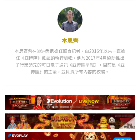
本思齊
本思齊曾在澳洲悉尼擔任體育記者，自2016年以來一直擔
任《亞博匯》雜誌的執行編輯。他於2017年4月協助推出
了行業領先的每日電子通訊《亞博匯早報》，目前是《亞
博匯》的主筆，並負責所有內容的校編。