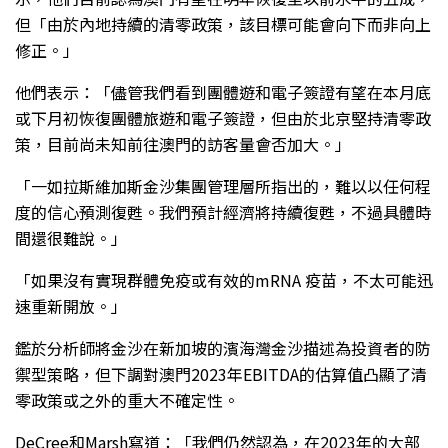
但「由於內地持續的清零政策，該目標可能會向下而非向上
修正。」
他們表示：「儘管我們看到團體遊和電子簽證有望在本月底
或下月初恢復團體旅遊和電子簽證，但由於北京堅持清零政
策，目前尚未知前往澳門的訪客量會否加大。」
「一如拉斯維加斯金沙集團管理層所指出的，難以以任何程
度的信心預測復甦。我們預計經濟將持續復甦，不過具體時
間還很難說。」
「如果沒有實現群體免疫或有效的mRNA 疫苗，不太可能迅
速重新開放。」
鑑於分析師將金沙在新加坡的濱海灣金沙描述為投資者的防
禦型策略，但下調對澳門2023年EBITDA的估算值凸顯了清
零政策或之外的重大不確定性。
DeCree和Marsh寫道：「我們仍然認為，在2023年的大部