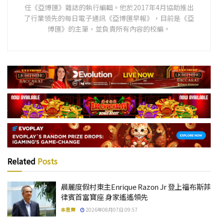
任《亞博匯》雜誌的執行編輯。他於2017年4月協助推出
了行業領先的每日電子通訊《亞博匯早報》，目前是《亞
博匯》的主筆，並負責所有內容的校編。
Related
Posts
晨麗度假村東主Enrique Razon Jr 登上福布斯菲
律賓首富寶座 身家遙遙領先
本思齊
2026年08月07日 09:57