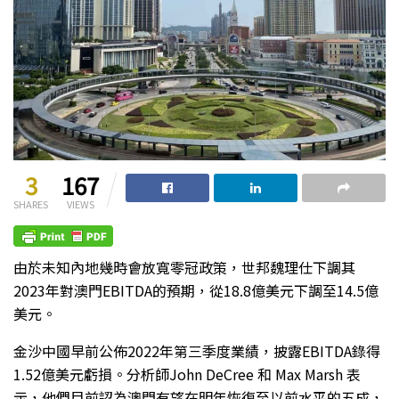
3
167
SHARES
VIEWS
由於未知內地幾時會放寬零冠政策，世邦魏理仕下調其
2023年對澳門EBITDA的預期，從18.8億美元下調至14.5億
美元。
金沙中國早前公佈2022年第三季度業績，披露EBITDA錄得
1.52億美元虧損。分析師John DeCree 和 Max Marsh 表
示，他們目前認為澳門有望在明年恢復至以前水平的五成，