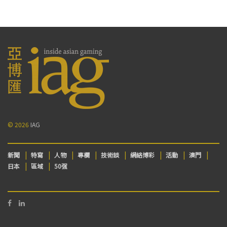
© 2026
IAG
新聞
特寫
人物
專欄
技術談
網絡博彩
活動
澳門
日本
區域
50强