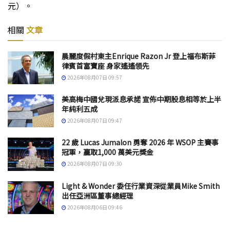
元）。
相關
文章
晨麗度假村東主Enrique Razon Jr 登上福布斯菲
律賓首富寶座 身家遙遙領先
2026年08月07日 09:57
美高梅中國兌現派息承諾 宣佈中期股息相等於上半
年純利五成
2026年08月07日 09:47
22 歲 Lucas Jumalon 勇奪 2026 年 WSOP 主賽事
冠軍，贏取1,000 萬美元獎金
2026年08月07日 09:30
Light & Wonder 委任行業資深從業員Mike Smith
出任亞洲區董事總經理
2026年08月06日 09:46