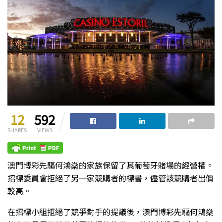
12
592
SHARES
VIEWS
澳門博彩先驅何鴻燊的家族保留了其葡萄牙賭場的經營權。
招標委員會拒絕了另一家競購者的標書，儘管該競購者出價
較高。
在招標小組拒絕了競爭對手的提議後，澳門博彩先驅何鴻燊