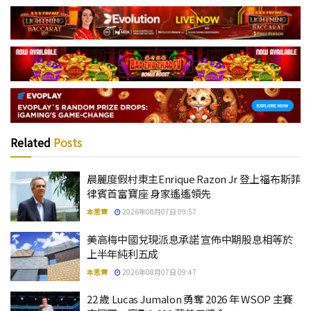
Related
Posts
晨麗度假村東主Enrique Razon Jr 登上福布斯菲
律賓首富寶座 身家遙遙領先
本思齊
2026年08月07日 09:57
美高梅中國兌現派息承諾 宣佈中期股息相等於
上半年純利五成
本思齊
2026年08月07日 09:47
22 歲 Lucas Jumalon 勇奪 2026 年 WSOP 主賽