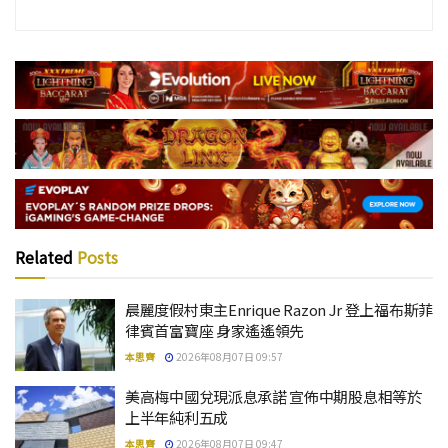
Related
Posts
晨麗度假村東主Enrique Razon Jr 登上福布斯菲
律賓首富寶座 身家遙遙領先
本思齊
2026年08月07日 09:57
美高梅中國兌現派息承諾 宣佈中期股息相等於
上半年純利五成
本思齊
2026年08月07日 09:47