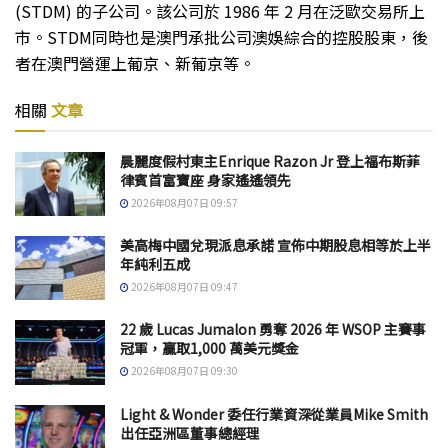
(STDM) 的子公司。該公司於 1986 年 2 月在泛歐交易所上
市。STDM同時也是澳門承批公司澳娛綜合的控股股東，後
者在澳門營運上葡京、新葡京等。
相關
文章
晨麗度假村東主Enrique Razon Jr 登上福布斯菲
律賓首富寶座 身家遙遙領先
2026年08月07日 09:57
美高梅中國兌現派息承諾 宣佈中期股息相等於上半
年純利五成
2026年08月07日 09:47
22 歲 Lucas Jumalon 勇奪 2026 年 WSOP 主賽事
冠軍，贏取1,000 萬美元獎金
2026年08月07日 09:30
Light & Wonder 委任行業資深從業員Mike Smith
出任亞洲區董事總經理