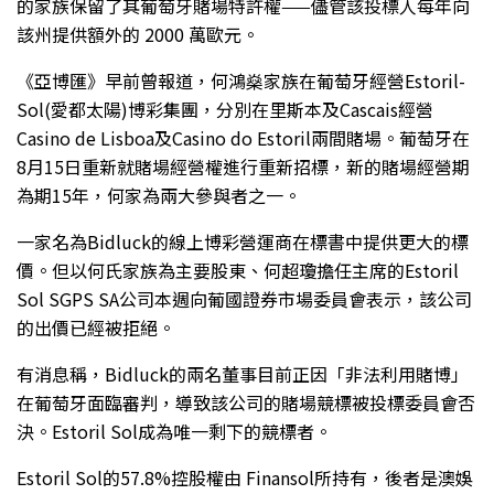
的家族保留了其葡萄牙賭場特許權——儘管該投標人每年向
該州提供額外的 2000 萬歐元。
《亞博匯》早前曾報道，何鴻燊家族在葡萄牙經營Estoril-
Sol(愛都太陽)博彩集團，分別在里斯本及Cascais經營
Casino de Lisboa及Casino do Estoril兩間賭場。葡萄牙在
8月15日重新就賭場經營權進行重新招標，新的賭場經營期
為期15年，何家為兩大參與者之一。
一家名為Bidluck的線上博彩營運商在標書中提供更大的標
價。但以何氏家族為主要股東、何超瓊擔任主席的Estoril
Sol SGPS SA公司本週向葡國證券市場委員會表示，該公司
的出價已經被拒絕。
有消息稱，Bidluck的兩名董事目前正因「非法利用賭博」
在葡萄牙面臨審判，導致該公司的賭場競標被投標委員會否
決。Estoril Sol成為唯一剩下的競標者。
Estoril Sol的57.8%控股權由 Finansol所持有，後者是澳娛