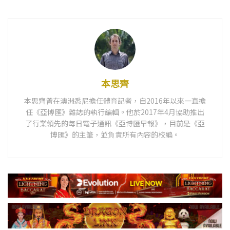
本思齊
本思齊曾在澳洲悉尼擔任體育記者，自2016年以來一直擔
任《亞博匯》雜誌的執行編輯。他於2017年4月協助推出
了行業領先的每日電子通訊《亞博匯早報》，目前是《亞
博匯》的主筆，並負責所有內容的校編。