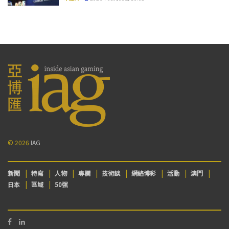
© 2026
IAG
新聞
特寫
人物
專欄
技術談
網絡博彩
活動
澳門
日本
區域
50强