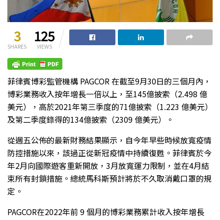
3
125
SHARES
VIEWS
菲律賓博彩監管機構 PAGCOR 在截至9月30日的三個月內，
博彩業務收入按年增長一倍以上，至145億披索（2.498 億
美元），高於2021年第三季度的71億披索（1.223 億美元）
及第二季度錄得的134億披索（2309 億美元）。
從週五公佈的最新財務結果顯示，自今年早些時候放寬疫情
防控措施以來，該過正從新冠疫情中持續復甦。菲律賓於今
年2月向國際遊客重新開放，3月放寬運力限制，並在4月結
束所有封鎖措施。總統馬科斯預計將於不久取消戴口罩的規
定。
PAGCOR在2022年前 9 個月的博彩業務累計收入按年增長