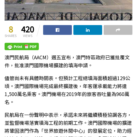
8
420
SHARES
VIEWS
澳門民航局（AACM）週五宣布，澳門特區政府已獲批覆文
件，批准澳門國際機場擴建的填海申請。
儘管尚未有具體時間表。但預計工程總填海面積超過129公
頃。澳門國際機場完成最終擴建後，年客運承載能力將達
1,500萬名乘客。澳門機場在2019年的旅客吞吐量為960萬
名。
民航局在一份聲明中表示，承諾未來將繼續積極協調各方，
並監督機場落實填海工程的前期工作。澳門國際機場的擴建
將鞏固澳門作為「世界旅遊休閒中心」的發展定位，助力經