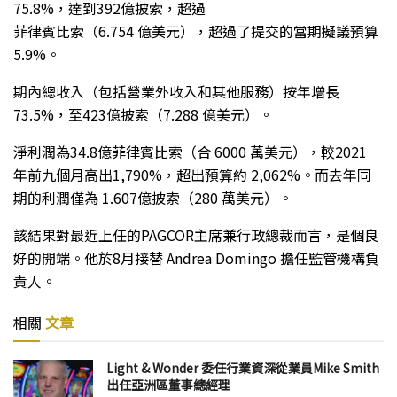
75.8%，達到392億披索，超過
菲律賓比索（6.754 億美元），超過了提交的當期擬議預算
5.9%。
期內總收入（包括營業外收入和其他服務）按年增長
73.5%，至423億披索（7.288 億美元）。
淨利潤為34.8億菲律賓比索（合 6000 萬美元），較2021
年前九個月高出1,790%，超出預算約 2,062%。而去年同
期的利潤僅為 1.607億披索（280 萬美元）。
該結果對最近上任的PAGCOR主席兼行政總裁而言，是個良
好的開端。他於8月接替 Andrea Domingo 擔任監管機構負
責人。
相關
文章
Light & Wonder 委任行業資深從業員Mike Smith
出任亞洲區董事總經理