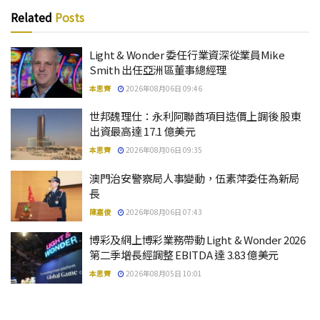
Related
Posts
Light & Wonder 委任行業資深從業員Mike
Smith 出任亞洲區董事總經理
本思齊
2026年08月06日 09:46
世邦魏理仕：永利阿聯酋項目造價上調後 股東
出資最高達 17.1 億美元
本思齊
2026年08月06日 09:35
澳門治安警察局人事變動，伍素萍委任為新局
長
陳嘉俊
2026年08月06日 07:43
博彩及網上博彩業務帶動 Light & Wonder 2026
第二季增長經調整 EBITDA 達 3.83 億美元
本思齊
2026年08月05日 10:01