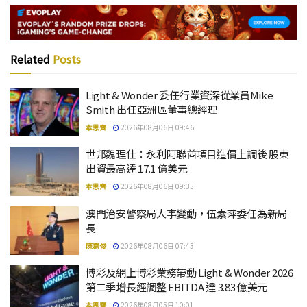
Related
Posts
Light & Wonder 委任行業資深從業員Mike
Smith 出任亞洲區董事總經理
本思齊
2026年08月06日 09:46
世邦魏理仕：永利阿聯酋項目造價上調後 股東
出資最高達 17.1 億美元
本思齊
2026年08月06日 09:35
澳門治安警察局人事變動，伍素萍委任為新局
長
陳嘉俊
2026年08月06日 07:43
博彩及網上博彩業務帶動 Light & Wonder 2026
第二季增長經調整 EBITDA 達 3.83 億美元
本思齊
2026年08月05日 10:01