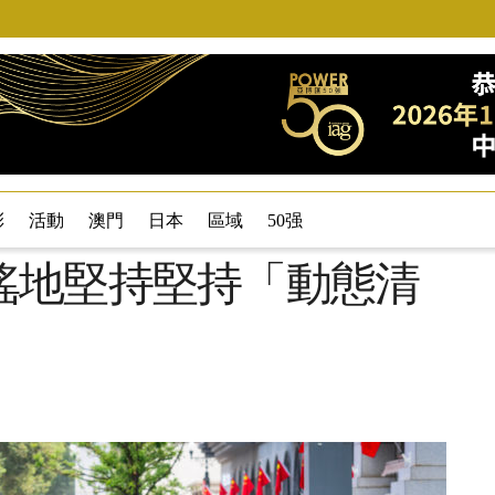
彩
活動
澳門
日本
區域
50强
搖地堅持堅持「動態清