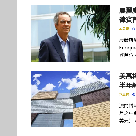
晨麗度
律賓
本思齊
晨麗所屬母
Enriq
登首位
美高
半年
本思齊
澳門博彩
月之中期
美元）