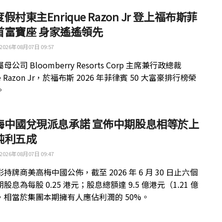
假村東主Enrique Razon Jr 登上福布斯菲
首富寶座 身家遙遙領先
2026年08月07日 09:57
公司 Bloomberry Resorts Corp 主席兼行政總裁
ue Razon Jr，於福布斯 2026 年菲律賓 50 大富豪排行榜榮
。
梅中國兌現派息承諾 宣佈中期股息相等於上
純利五成
2026年08月07日 09:47
持牌商美高梅中國公佈，截至 2026 年 6 月 30 日止六個
股息為每股 0.25 港元；股息總額達 9.5 億港元（1.21 億
，相當於集團本期擁有人應佔利潤的 50%。