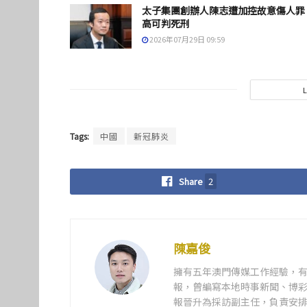
太子集團創辦人陳志遭加控故意傷人罪
高可判死刑
2026年07月29日 09:59
Tags:
中國
新冠肺炎
Share
2
陳嘉俊
擁有五年澳門傳媒工作經驗，有
報，曾編寫本地時事新聞、博彩
報晉升為採訪副主任，負責安排