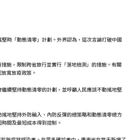
搖堅時「動態清零」計劃。外界認為，這次言論打破中國
防疫措施，限制跨省旅行並實行「落地檢測」的措施。有關
日起放寬放疫政策。
會繼續堅持動態清零的計劃，並呼籲人民應該不動搖地堅
動搖地堅持外防輸入、內防反彈的總策略和動態清零總方
短時間及最短成本得到控制。
69人屬於無症狀感染者。在眾多確診者中，廣東省在當天新增了