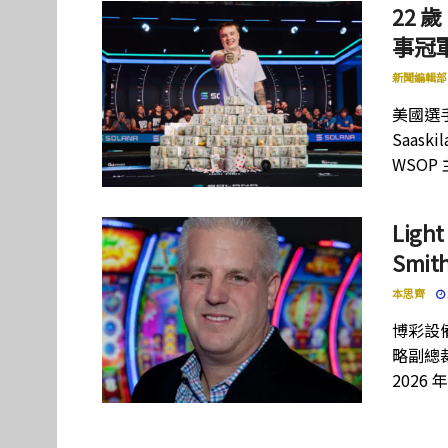
22 歲
事冠軍
新聞編輯部
美國選手
Saas
WSOP
Lig
Smi
本思齊
博彩設備
略副總裁
2026 