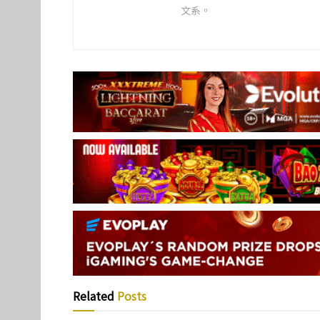
文系。
Related
Posts