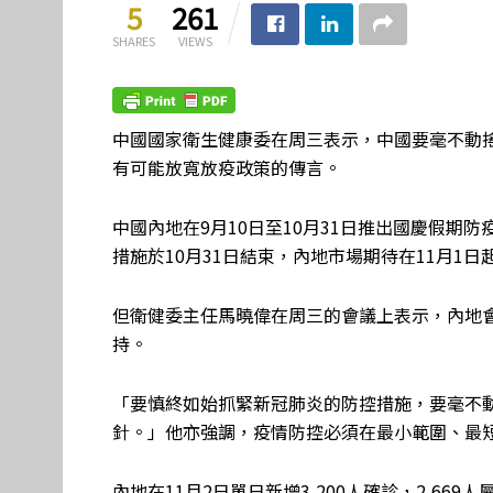
5
261
SHARES
VIEWS
中國國家衛生健康委在周三表示，中國要毫不動
有可能放寬放疫政策的傳言。
中國內地在9月10日至10月31日推出國慶假期
措施於10月31日結束，內地市場期待在11月1
但衛健委主任馬曉偉在周三的會議上表示，內地
持。
「要慎終如始抓緊新冠肺炎的防控措施，要毫不
針。」他亦強調，疫情防控必須在最小範圍、最
內地在11月2日單日新增3,200人確診，2,6