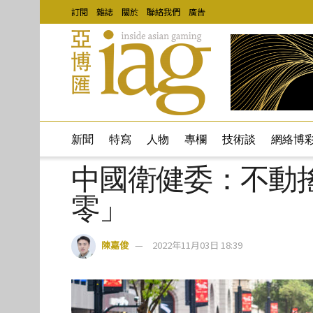
訂閱
雜誌
關於
聯絡我們
廣告
新聞
特寫
人物
專欄
技術談
網絡博
中國衛健委：不動
零」
陳嘉俊
2022年11月03日 18:39