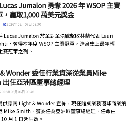
 Lucas Jumalon 勇奪 2026 年 WSOP 主賽
，贏取1,000 萬美元獎金
2026年08月07日 09:30
 Lucas Jumalon 於單對單決戰擊敗芬蘭代表 Lauri
kilahti，奪得本年度 WSOP 主賽冠軍，躋身史上最年輕
 主賽冠軍之列。
ht & Wonder 委任行業資深從業員Mike
th 出任亞洲區董事總經理
2026年08月06日 09:46
供應商 Light & Wonder 宣佈，現任賭桌業務環球商業策
 Mike Smith，獲委任為亞洲區董事總經理，任命由
年 10 月 1 日起生效。