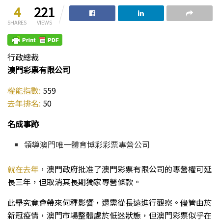
4
221
SHARES
VIEWS
行政總裁
澳門彩票有限公司
權能指數:
559
去年排名:
50
名成事跡
領導澳門唯一體育博彩彩票專營公司
就在去年
，澳門政府批准了澳門彩票有限公司的專營權可延
長三年，但取消其長期獨家專營條款。
此舉究竟會帶來何種影響，還需從長遠進行觀察。儘管由於
新冠疫情，澳門市場整體處於低迷狀態，但澳門彩票似乎在