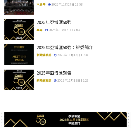
本思齊
2025年11月27日 22:58
2025年亞博匯50強
卓弈
2025年11月13日 17:03
2025年亞博匯50強：評委簡介
新聞編輯部
2025年11月13日 16:34
2025年亞博匯50強
新聞編輯部
2025年11月13日 16:27