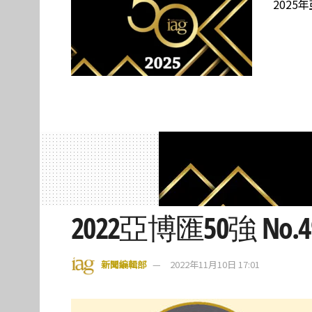
2025
2022亞博匯50強 No.4
新聞編輯部
2022年11月10日 17:01