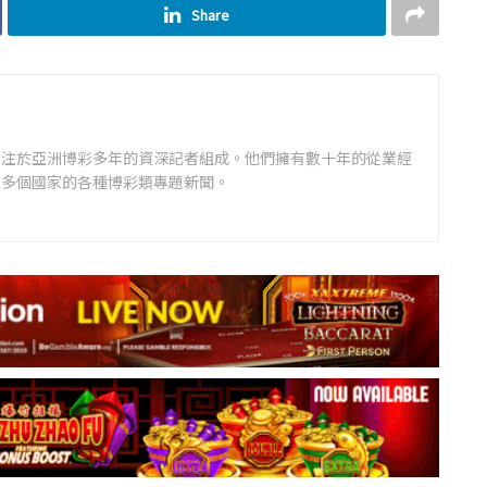
Share
專注於亞洲博彩多年的資深記者組成。他們擁有數十年的從業經
道多個國家的各種博彩類專題新聞。