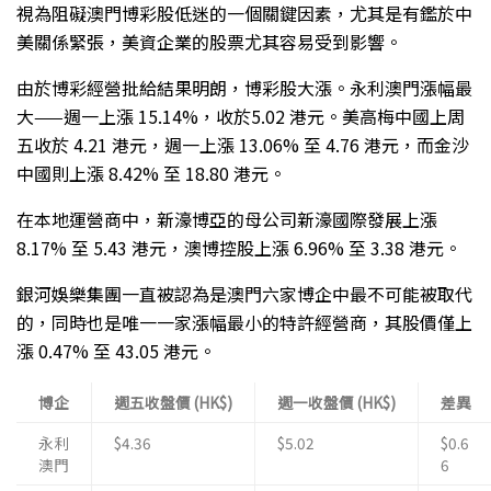
視為阻礙澳門博彩股低迷的一個關鍵因素，尤其是有鑑於中
美關係緊張，美資企業的股票尤其容易受到影響。
由於博彩經營批給結果明朗，博彩股大漲。永利澳門漲幅最
大——週一上漲 15.14%，收於5.02 港元。美高梅中國上周
五收於 4.21 港元，週一上漲 13.06% 至 4.76 港元，而金沙
中國則上漲 8.42% 至 18.80 港元。
在本地運營商中，新濠博亞的母公司新濠國際發展上漲
8.17% 至 5.43 港元，澳博控股上漲 6.96% 至 3.38 港元。
銀河娛樂集團一直被認為是澳門六家博企中最不可能被取代
的，同時也是唯一一家漲幅最小的特許經營商，其股價僅上
漲 0.47% 至 43.05 港元。
博企
週五收盤價 (HK$)
週一收盤價 (HK$)
差異
永利
$4.36
$5.02
$0.6
澳門
6