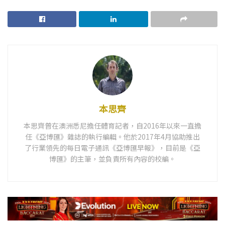
本思齊
本思齊曾在澳洲悉尼擔任體育記者，自2016年以來一直擔
任《亞博匯》雜誌的執行編輯。他於2017年4月協助推出
了行業領先的每日電子通訊《亞博匯早報》，目前是《亞
博匯》的主筆，並負責所有內容的校編。