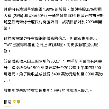
其還擁有澳洲星億集團4.99% 的股份，並與持股25%與周
大福 (25%) 和星億(50%) 一通開發投資36 億澳元的布里斯
班皇后碼頭綜合度假村開發項目，該項目預計於2023年開
業。
雖然未披露更多有關網絡博彩的信息，但遠東集團表示，
TWC已獲得馬爾他之網上博彩牌照，向更多顧客提供服
務。
該企博彩收入因三間賭場於2021年年中重新開業而有所攀
升。賭桌收益從1900 萬港元攀升至2022年上半年的3500
萬港元。角子機收益成就從 5400 萬港元增加至 8900 萬港
元。
該集團並未就持有星億集團4.99%的股權收入股息。
相關
文章