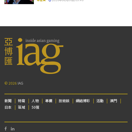
© 2026
IAG
新聞
特寫
人物
專欄
技術談
網絡博彩
活動
澳門
日本
區域
50强