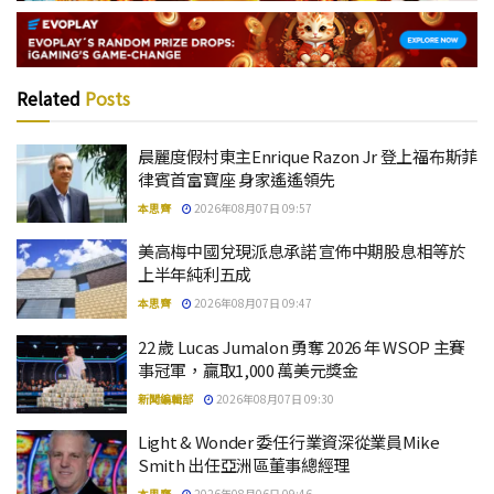
Related
Posts
晨麗度假村東主Enrique Razon Jr 登上福布斯菲
律賓首富寶座 身家遙遙領先
本思齊
2026年08月07日 09:57
美高梅中國兌現派息承諾 宣佈中期股息相等於
上半年純利五成
本思齊
2026年08月07日 09:47
22 歲 Lucas Jumalon 勇奪 2026 年 WSOP 主賽
事冠軍，贏取1,000 萬美元獎金
新聞編輯部
2026年08月07日 09:30
Light & Wonder 委任行業資深從業員Mike
Smith 出任亞洲區董事總經理
本思齊
2026年08月06日 09:46