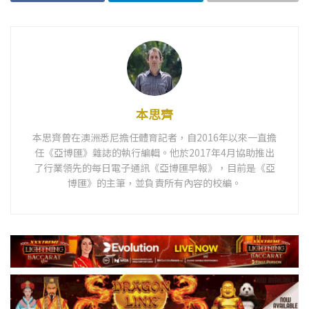
本思齊
本思齊曾在澳洲悉尼擔任體育記者，自2016年以來一直擔
任《亞博匯》雜誌的執行編輯。他於2017年4月協助推出
了行業領先的每日電子通訊《亞博匯早報》，目前是《亞
博匯》的主筆，並負責所有內容的校編。