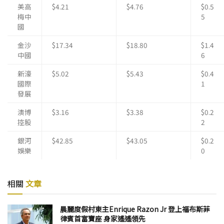
美高
$4.21
$4.76
$0.5
梅中
5
國
金沙
$17.34
$18.80
$1.4
中國
6
新濠
$5.02
$5.43
$0.4
國際
1
發展
澳博
$3.16
$3.38
$0.2
控股
2
銀河
$42.85
$43.05
$0.2
娛樂
0
相關
文章
晨麗度假村東主Enrique Razon Jr 登上福布斯菲
律賓首富寶座 身家遙遙領先