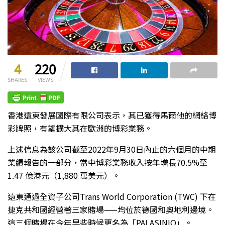
4
220
SHARES
VIEWS
香港遠東發展國際有限公司表示，其已獲得馬爾他的網絡博
彩牌照，有望擴大其在歐洲的博彩業務。
上述信息為該公司截至2022年9月30日內止的六個月的中期
業績報告的一部分，當中博彩業務收入按年增長70.5%至
1.47 億港元（1,880 萬美元）。
遠東通過全資子公司Trans World Corporation (TWC) 下在
捷克共和國經營著三家賭場——均位於德國和奧地利邊境。
這三個賭場在今年早些時候更名為「PALASINIO」。