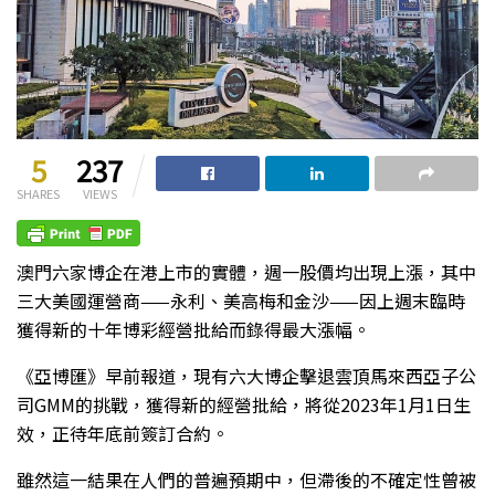
5
237
SHARES
VIEWS
澳門六家博企在港上市的實體，週一股價均出現上漲，其中
三大美國運營商——永利、美高梅和金沙——因上週末臨時
獲得新的十年博彩經營批給而錄得最大漲幅。
《亞博匯》早前報道，現有六大博企擊退雲頂馬來西亞子公
司GMM的挑戰，獲得新的經營批給，將從2023年1月1日生
效，正待年底前簽訂合約。
雖然這一結果在人們的普遍預期中，但滯後的不確定性曾被