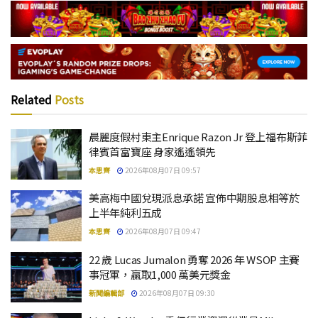
Related
Posts
晨麗度假村東主Enrique Razon Jr 登上福布斯菲
律賓首富寶座 身家遙遙領先
本思齊
2026年08月07日 09:57
美高梅中國兌現派息承諾 宣佈中期股息相等於
上半年純利五成
本思齊
2026年08月07日 09:47
22 歲 Lucas Jumalon 勇奪 2026 年 WSOP 主賽
事冠軍，贏取1,000 萬美元獎金
新聞編輯部
2026年08月07日 09:30