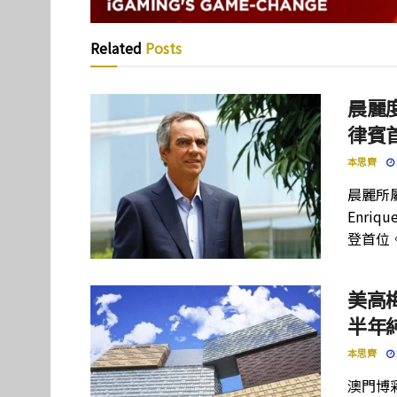
Related
Posts
晨麗度
律賓
本思齊
晨麗所屬母
Enriq
登首位
美高
半年
本思齊
澳門博彩