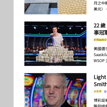
月之中期
美元）
22 歲
事冠軍
新聞編輯部
美國選手
Saas
WSOP
Lig
Smi
本思齊
博彩設備
略副總裁