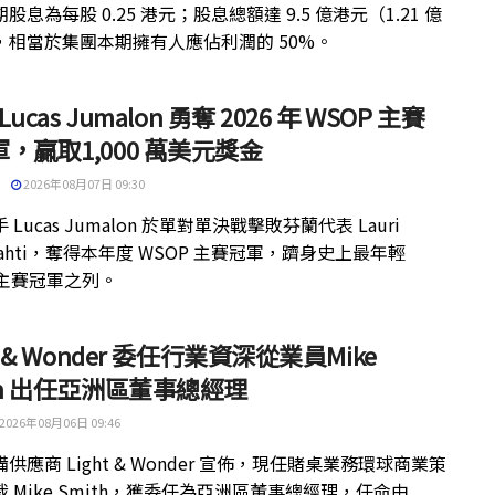
股息為每股 0.25 港元；股息總額達 9.5 億港元（1.21 億
，相當於集團本期擁有人應佔利潤的 50%。
 Lucas Jumalon 勇奪 2026 年 WSOP 主賽
，贏取1,000 萬美元獎金
2026年08月07日 09:30
 Lucas Jumalon 於單對單決戰擊敗芬蘭代表 Lauri
kilahti，奪得本年度 WSOP 主賽冠軍，躋身史上最年輕
 主賽冠軍之列。
ht & Wonder 委任行業資深從業員Mike
th 出任亞洲區董事總經理
2026年08月06日 09:46
供應商 Light & Wonder 宣佈，現任賭桌業務環球商業策
 Mike Smith，獲委任為亞洲區董事總經理，任命由