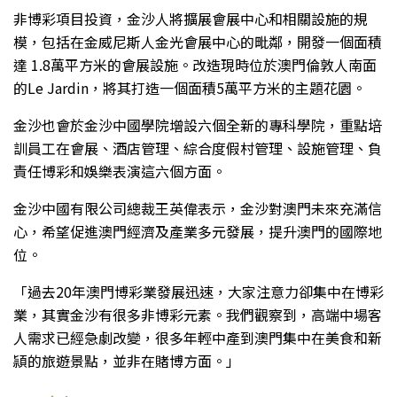
非博彩項目投資，金沙人將擴展會展中心和相關設施的規
模，包括在金威尼斯人金光會展中心的毗鄰，開發一個面積
達 1.8萬平方米的會展設施。改造現時位於澳門倫敦人南面
的Le Jardin，將其打造一個面積5萬平方米的主題花園。
金沙也會於金沙中國學院增設六個全新的專科學院，重點培
訓員工在會展、酒店管理、綜合度假村管理、設施管理、負
責任博彩和娛樂表演這六個方面。
金沙中國有限公司總裁王英偉表示，金沙對澳門未來充滿信
心，希望促進澳門經濟及產業多元發展，提升澳門的國際地
位。
「過去20年澳門博彩業發展迅速，大家注意力卻集中在博彩
業，其實金沙有很多非博彩元素。我們觀察到，高端中場客
人需求已經急劇改變，很多年輕中產到澳門集中在美食和新
頴的旅遊景點，並非在賭博方面。」