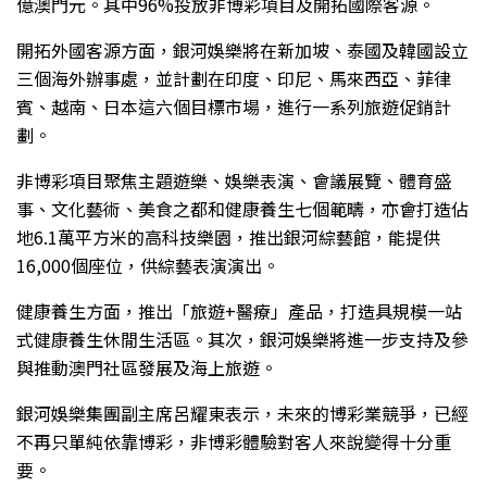
億澳門元。其中96%投放非博彩項目及開拓國際客源。
開拓外國客源方面，銀河娛樂將在新加坡、泰國及韓國設立
三個海外辦事處，並計劃在印度、印尼、馬來西亞、菲律
賓、越南、日本這六個目標市場，進行一系列旅遊促銷計
劃。
非博彩項目聚焦主題遊樂、娛樂表演、會議展覽、體育盛
事、文化藝術、美食之都和健康養生七個範疇，亦會打造佔
地6.1萬平方米的高科技樂園，推出銀河綜藝館，能提供
16,000個座位，供綜藝表演演出。
健康養生方面，推出「旅遊+醫療」產品，打造具規模一站
式健康養生休閒生活區。其次，銀河娛樂將進一步支持及參
與推動澳門社區發展及海上旅遊。
銀河娛樂集團副主席呂耀東表示，未來的博彩業競爭，已經
不再只單純依靠博彩，非博彩體驗對客人來說變得十分重
要。