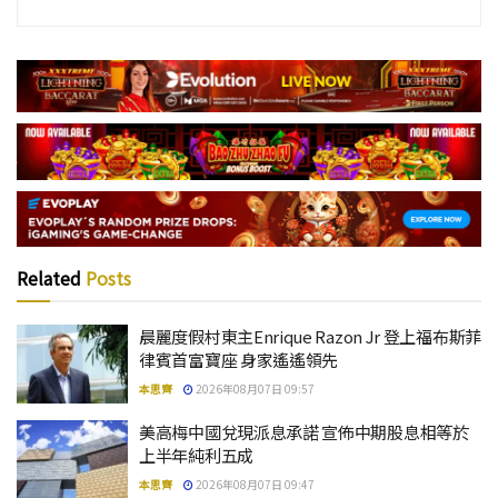
Related
Posts
晨麗度假村東主Enrique Razon Jr 登上福布斯菲
律賓首富寶座 身家遙遙領先
本思齊
2026年08月07日 09:57
美高梅中國兌現派息承諾 宣佈中期股息相等於
上半年純利五成
本思齊
2026年08月07日 09:47