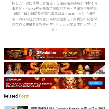
擁有五年澳門傳媒工作經驗，有足夠經驗編寫澳門本地時
事新聞。Pierce在過去五年任職於力報，曾編寫本地時事
新聞、博彩新聞及相關的專題報導，亦有一定的拍攝經
驗。Pierce曾於力報晉升為採訪副主任，負責安排記者採
訪工作及安排新聞報導內容。Pierce畢業於澳門大學中文
系。
Related
Posts
晨麗度假村東主Enrique Razon Jr 登上福布斯菲