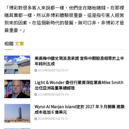
「博彩對很多客人來說都一樣，他們坐在賭枱賭錢，在那裡
賭其實都一樣，所以非博彩體驗很重要，這是吸引客人經常
到來的因素。在這個新時代的發展，無可口非，非博彩才是
最重要。」
相關
文章
美高梅中國兌現派息承諾 宣佈中期股息相等於上半
年純利五成
2026年08月07日 09:47
Light & Wonder 委任行業資深從業員Mike Smith
出任亞洲區董事總經理
2026年08月06日 09:46
Wynn Al Marjan Island定於 2027 年 9 月開幕 建築
成本追加 6 億美元
2026年08月05日 09:57