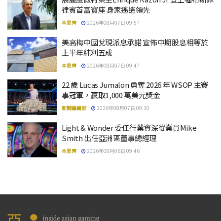
律賓首富寶座 身家遙遙領先
本思齊
2026年08月07日 09:57
美高梅中國兌現派息承諾 宣佈中期股息相等於
上半年純利五成
本思齊
2026年08月07日 09:47
22 歲 Lucas Jumalon 勇奪 2026 年 WSOP 主賽
事冠軍，贏取1,000 萬美元獎金
新聞編輯部
2026年08月07日 09:30
Light & Wonder 委任行業資深從業員Mike
Smith 出任亞洲區董事總經理
本思齊
2026年08月06日 09:46