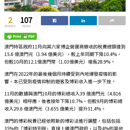
2
107
SHARES
VIEWS
澳門特區政府11月向其六家博企營運商徵收的稅費總額達到
15.6 億澳門元（1.94 億美元），較上年同期下降10.4%，
但較10月的12.1億澳門幣（1.03億美元）增長28.9%。
澳門在2022年的最後幾個月持續受到內地爆發疫情的影
響，本已受到疫情抑制的遊客及博彩收入進一步下挫。
11月的數據與澳門10月的博彩總收入39 億澳門元（4.816
億美元）相呼應，後者按年下降10.7%，但較9月的博彩總
收入29.6 億澳門元（3.655 億美元）提升31.4%。
澳門的博彩稅費已經依照新的博彩法進行調整，包括包括
35%的「博彩特別稅」直接上繳澳門政府，以及4%的其他