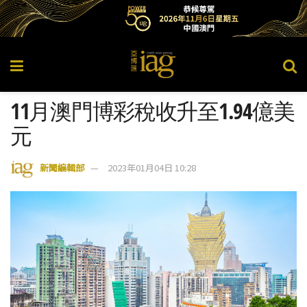
11月澳門博彩稅收升至1.94億美
元
新聞編輯部
2023年01月04日 10:28