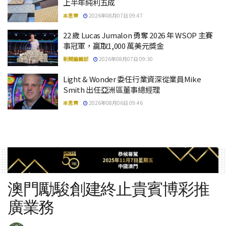
上半年純利五成
本思齊
2026年08月07日 09:47
22 歲 Lucas Jumalon 勇奪 2026 年 WSOP 主賽
事冠軍，贏取1,000 萬美元獎金
新聞編輯部
2026年08月07日 09:30
Light & Wonder 委任行業資深從業員Mike
Smith 出任亞洲區董事總經理
本思齊
2026年08月06日 09:46
澳門勵駿創建終止貴賓博彩推
廣業務