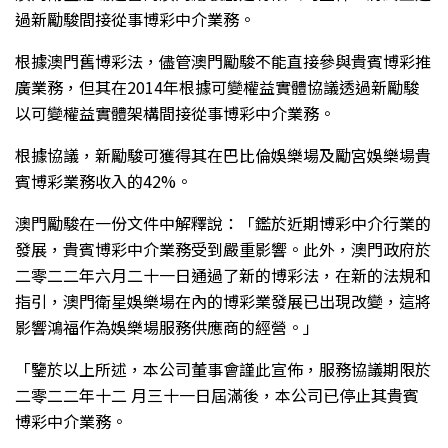
過新勵駿間接從事博彩中介業務。
根據澳門舊博彩法，儘管澳門勵駿不能直接參與貴賓博彩推
廣業務，但其在2014年根據可變權益實體協議透過新勵駿
以可變權益實體架構間接從事博彩中介業務。
根據協議，新勵駿可獲得其在巴比倫娛樂場及勵宮娛樂場貴
賓博彩業務收入的42%。
澳門勵駿在一份文件中解釋說：「鑑於近期博彩中介行業的
發展，貴賓博彩中介業務受到嚴重影響。此外，澳門政府於
二零二二年六月二十一日通過了新的博彩法，在新的法規和
指引，澳門衛星娛樂場在內的博彩業發展已出現改變，這將
影響鴻福作為娛樂場服務供應商的經營。」
「鑒於以上所述，本公司董事會謹此宣佈，服務協議期限於
二零二二年十二 月三十一日屆滿後，本公司已停止其貴賓
博彩中介業務。