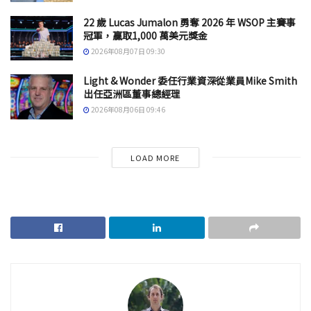
22 歲 Lucas Jumalon 勇奪 2026 年 WSOP 主賽事
冠軍，贏取1,000 萬美元獎金
2026年08月07日 09:30
Light & Wonder 委任行業資深從業員Mike Smith
出任亞洲區董事總經理
2026年08月06日 09:46
LOAD MORE