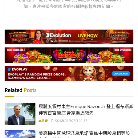
識，專注報道多個國家的各種博彩類專題新聞。
Related
Posts
晨麗度假村東主Enrique Razon Jr 登上福布斯菲
律賓首富寶座 身家遙遙領先
本思齊
2026年08月07日 09:57
美高梅中國兌現派息承諾 宣佈中期股息相等於