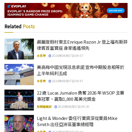
Related
Posts
晨麗度假村東主Enrique Razon Jr 登上福布斯菲
律賓首富寶座 身家遙遙領先
本思齊
2026年08月07日 09:57
美高梅中國兌現派息承諾 宣佈中期股息相等於
上半年純利五成
本思齊
2026年08月07日 09:47
22 歲 Lucas Jumalon 勇奪 2026 年 WSOP 主賽
事冠軍，贏取1,000 萬美元獎金
新聞編輯部
2026年08月07日 09:30
Light & Wonder 委任行業資深從業員Mike
Smith 出任亞洲區董事總經理
本思齊
2026年08月06日 09:46