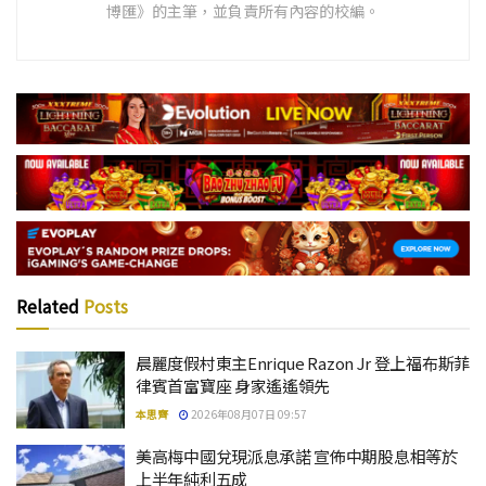
博匯》的主筆，並負責所有內容的校編。
Related
Posts
晨麗度假村東主Enrique Razon Jr 登上福布斯菲
律賓首富寶座 身家遙遙領先
本思齊
2026年08月07日 09:57
美高梅中國兌現派息承諾 宣佈中期股息相等於
上半年純利五成