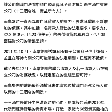
該公司向澳門法院申請自願清算其全資附屬新聯生酒店有限
公司（十三酒店唯一實益所有人）。
南岸當時一直面臨來自其貸款人的壓力，要求其償還不斷增
加的債務，其中包括一名貸款人發出的法定要求，要求支付
32.8 億港元（4.23 億美元）的未償還貸款和利息，否則將
面臨對公司的清盤呈請。
2021 年 10 月，南岸集團透露其所有子公司都已停止運營，
並且在等待有關公司可能清盤的決定期間，已經資不抵債。
截至去年12月，南岸集團的聯合清算人及若干清算人仍在審
查公司的財務狀況，以確定潛在的重組是否可行。
南岸集團的遭遇最終源於其未能實現位於澳門路氹金光大道
以南的十三酒店的願景。
十三酒店是前任主席洪永時的心血，原本設想藉由2010年
代澳門蓬勃發展的貴賓市場，打造一家擁有66張貴賓賭枱的