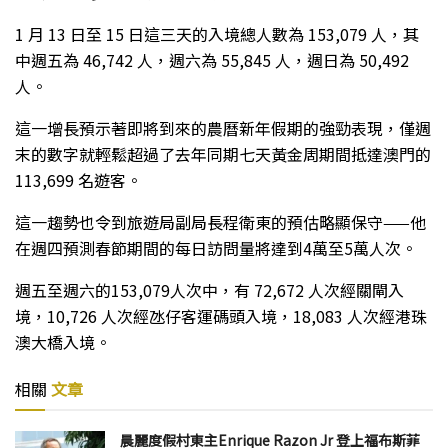
1 月 13 日至 15 日這三天的入境總人數為 153,079 人，其
中週五為 46,742 人，週六為 55,845 人，週日為 50,492
人。
這一增長預示著即將到來的農曆新年假期的強勁表現，僅週
末的數字就輕鬆超過了去年同期七天黃金周期間抵達澳門的
113,699 名遊客。
這一趨勢也令到旅遊局副局長程衛東的預估略顯保守——他
在週四預測春節期間的每日訪問量將達到4萬至5萬人次。
週五至週六的153,079人次中，有 72,672 人次經關閘入
境，10,726 人次經氹仔客運碼頭入境，18,083 人次經港珠
澳大橋入境。
相關
文章
晨麗度假村東主Enrique Razon Jr 登上福布斯菲