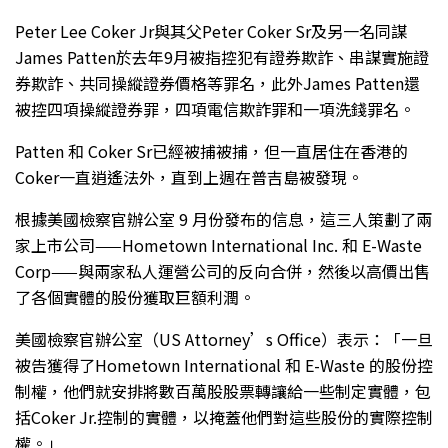
Peter Lee Coker Jr與其父Peter Coker Sr及另一名同謀
James Patten於去年9月被指控犯有證券欺詐、串謀實施證
券欺詐、共同操縱證券價格等罪名，此外James Patten還
被控四項操縱證券罪，四項電信欺詐罪和一項洗錢罪名。
Patten 和 Coker Sr已經被捕被捕，但一直居住在香港的
Coker一直逍遙法外，直到上週在普吉島被發現。
根據美國檢察官辦公室 9 月份發布的信息，這三人策劃了兩
家上市公司——Hometown International Inc. 和 E-Waste
Corp——與兩家私人運營公司的反向合併，然後以高價出售
了各個實體的股份獲取巨額利潤。
美國檢察官辦公室（US Attorney’s Office）表示：「一旦
被告獲得了Hometown International 和 E-Waste 的股份控
制權，他們就安排將數百萬股股票轉讓給一些制定實體，包
括Coker Jr.控制的實體，以掩蓋他們對這些股份的實際控制
權。」