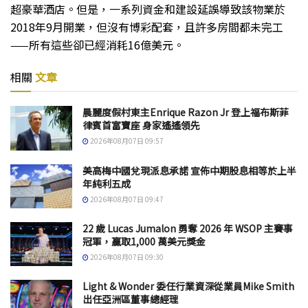
超豪華酒店。但是，一系列資金和建設延誤導致該物業於
2018年9月開業，但沒有博彩配套，且許多房間都未完工
——所有這些卻已經消耗16億美元。
相關
文章
晨麗度假村東主Enrique Razon Jr 登上福布斯菲
律賓首富寶座 身家遙遙領先
2026年08月07日 09:57
美高梅中國兌現派息承諾 宣佈中期股息相等於上半
年純利五成
2026年08月07日 09:47
22 歲 Lucas Jumalon 勇奪 2026 年 WSOP 主賽事
冠軍，贏取1,000 萬美元獎金
2026年08月07日 09:30
Light & Wonder 委任行業資深從業員Mike Smith
出任亞洲區董事總經理