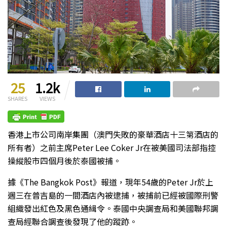
25
1.2k
SHARES
VIEWS
香港上市公司南岸集團（澳門失敗的豪華酒店十三第酒店的
所有者）之前主席Peter Lee Coker Jr在被美國司法部指控
操縱股市四個月後於泰國被捕。
據《The Bangkok Post》報道，現年54歲的Peter Jr於上
週三在普吉島的一間酒店內被逮捕，被捕前已經被國際刑警
組織發出紅色及黑色通緝令。泰國中央調查局和美國聯邦調
查局經聯合調查後發現了他的蹤跡。