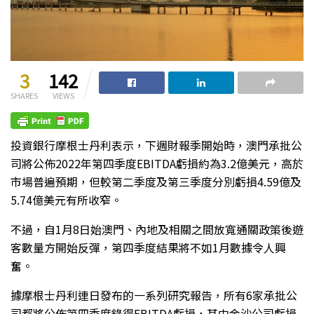
3
142
SHARES
VIEWS
投資銀行摩根士丹利表示，下週財報季開始時，澳門承批公
司將公佈2022年第四季度EBITDA虧損約為3.2億美元，高於
市場普遍預期，但較第二季度及第三季度分別虧損4.59億及
5.74億美元有所收窄。
不過，自1月8日始澳門、內地及相關之間放寬通關政策後遊
客數量方開始反彈，第四季度結果將不如1月數據令人興
奮。
據摩根士丹利連日發布的一系列研究報告，所有6家承批公
司都將公佈第四季度錄得EBITDA虧損，其中金沙公司虧損