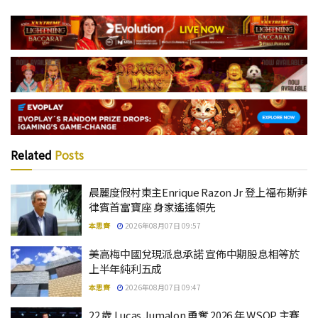
Related
Posts
晨麗度假村東主Enrique Razon Jr 登上福布斯菲
律賓首富寶座 身家遙遙領先
本思齊
2026年08月07日 09:57
美高梅中國兌現派息承諾 宣佈中期股息相等於
上半年純利五成
本思齊
2026年08月07日 09:47
22 歲 Lucas Jumalon 勇奪 2026 年 WSOP 主賽