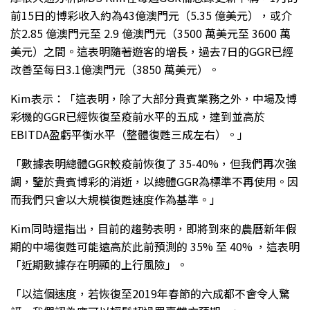
前15日的博彩收入約為43億澳門元（5.35 億美元），或介
於2.85 億澳門元至 2.9 億澳門元（3500 萬美元至 3600 萬
美元）之間。這表明隨著遊客的增長，過去7日的GGR已經
改善至每日3.1億澳門元（3850 萬美元）。
Kim表示：「這表明，除了大部分貴賓業務之外，中場及博
彩機的GGR已經恢復至疫前水平的五成，達到並高於
EBITDA盈虧平衡水平（整體復甦三成左右）。」
「數據表明總體GGR較疫前恢復了 35-40%，但我們再次強
調，鑒於貴賓博彩的消逝，以總體GGR為標準不再使用。因
而我們只會以大規模復甦速度作為基準。」
Kim同時還指出，目前的趨勢表明，即將到來的農曆新年假
期的中場復甦可能遠高於此前預測的 35% 至 40% ，這表明
「近期數據存在明顯的上行風險」。
「以這個速度，若恢復至2019年春節的六成都不會令人驚