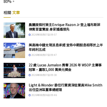
80%。
相關
文章
晨麗度假村東主Enrique Razon Jr 登上福布斯菲
律賓首富寶座 身家遙遙領先
2026年08月07日 09:57
美高梅中國兌現派息承諾 宣佈中期股息相等於上半
年純利五成
2026年08月07日 09:47
22 歲 Lucas Jumalon 勇奪 2026 年 WSOP 主賽事
冠軍，贏取1,000 萬美元獎金
2026年08月07日 09:30
Light & Wonder 委任行業資深從業員Mike Smith
出任亞洲區董事總經理
2026年08月06日 09:46