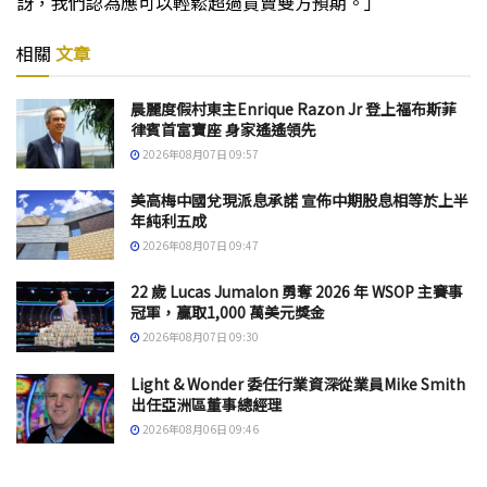
訝，我們認為應可以輕鬆超過買賣雙方預期。」
相關
文章
晨麗度假村東主Enrique Razon Jr 登上福布斯菲
律賓首富寶座 身家遙遙領先
2026年08月07日 09:57
美高梅中國兌現派息承諾 宣佈中期股息相等於上半
年純利五成
2026年08月07日 09:47
22 歲 Lucas Jumalon 勇奪 2026 年 WSOP 主賽事
冠軍，贏取1,000 萬美元獎金
2026年08月07日 09:30
Light & Wonder 委任行業資深從業員Mike Smith
出任亞洲區董事總經理
2026年08月06日 09:46