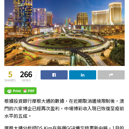
5
266
SHARES
VIEWS
根據投資銀行摩根大通的數據，在近期取消邊境限制後，澳
門的六家博企已經再次盈利，中場博彩收入現已恢復至疫前
水平的五成。
摩根大通分析師DS Kim在每週GGR備忘錄更新中稱，1月的