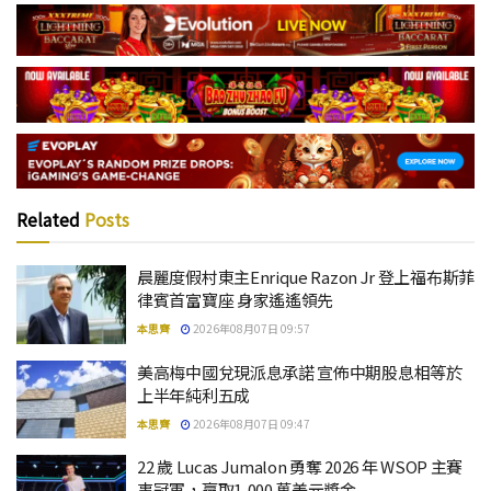
Related
Posts
晨麗度假村東主Enrique Razon Jr 登上福布斯菲
律賓首富寶座 身家遙遙領先
本思齊
2026年08月07日 09:57
美高梅中國兌現派息承諾 宣佈中期股息相等於
上半年純利五成
本思齊
2026年08月07日 09:47
22 歲 Lucas Jumalon 勇奪 2026 年 WSOP 主賽
事冠軍，贏取1,000 萬美元獎金