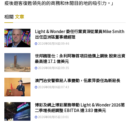
疫後遊客復甦領先的的商務和休閒目的地的吸引力。」
相關
文章
Light & Wonder 委任行業資深從業員Mike Smith
出任亞洲區董事總經理
2026年08月06日 09:46
世邦魏理仕：永利阿聯酋項目造價上調後 股東出資
最高達 17.1 億美元
2026年08月06日 09:35
澳門治安警察局人事變動，伍素萍委任為新局長
2026年08月06日 07:43
博彩及網上博彩業務帶動 Light & Wonder 2026第
二季增長經調整 EBITDA 達 3.83 億美元
2026年08月05日 10:01