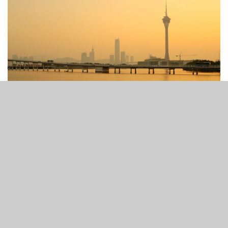
3
142
SHARES
VIEWS
投資銀行摩根士丹利表示，下週財報季開始時，澳門承批公
司將公佈2022年第四季度EBITDA虧損約為3.2億美元，高於
市場普遍預期，但較第二季度及第三季度分別虧損4.59億及
5.74億美元有所收窄。