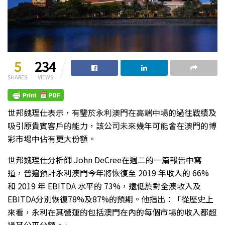
5
234
SHARES
VIEWS
世邦魏理仕表示，有鑒於永利澳門在高端中場的過往戰績及
吸引原貴賓客戶的能力，該公司未來幾年可能會在澳門的博
彩市場中佔有更大份額。
世邦魏理仕分析師 John DeCree在週二的一篇報告中寫
道，普遍預計永利澳門今年將恢復至 2019 年收入的 66%
和 2019 年 EBITDA 水平的 73%，遠低於對全澳收入及
EBITDA分別恢復78%及87%的預期。他指出：「從歷史上
來看，永利在其營運的包括澳門在內的每個市場的收入都超
過其公平分額。」