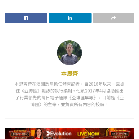
本思齊
本思齊曾在澳洲悉尼擔任體育記者，自2016年以來一直擔
任《亞博匯》雜誌的執行編輯。他於2017年4月協助推出
了行業領先的每日電子通訊《亞博匯早報》，目前是《亞
博匯》的主筆，並負責所有內容的校編。