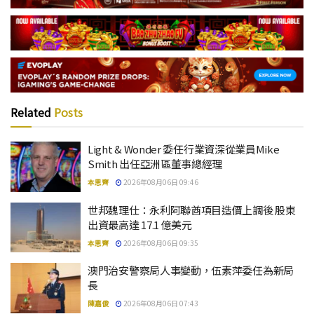
Related
Posts
Light & Wonder 委任行業資深從業員Mike
Smith 出任亞洲區董事總經理
本思齊
2026年08月06日 09:46
世邦魏理仕：永利阿聯酋項目造價上調後 股東
出資最高達 17.1 億美元
本思齊
2026年08月06日 09:35
澳門治安警察局人事變動，伍素萍委任為新局
長
陳嘉俊
2026年08月06日 07:43