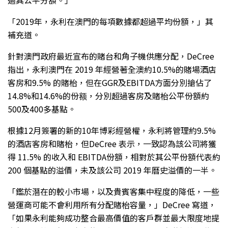
「2019年，永利在澳門的每項數據都超過平均份額，」其
補充道。
針對澳門政府最近宣布的賭台和角子機供應分配，DeCree
指出，永利澳門在 2019 年經營著全澳約10.5%的賭場酒店
客房和9.5% 的賭枱，但在GGR及EBITDA方面分別搶佔了
14.8%和14.6%的份额，分別超過客房及賭枱公平份額約
500及400多基點。
根據12月簽署的新的10年博彩經營權，永利將管理約9.5%
的酒店客房和賭枱，但DeCree 表示，一致認為該公司將獲
得 11.5% 的收入和 EBITDA份額，相對於其公平份額代表約
200 個基點的溢價，未及該公司 2019 年曆史溢價的一半。
「鑑於潛在的較小市場，以及貴賓客集中程度的降低，一些
營運商可能不會利用所有分配賭枱容量，」DeCree 寫道，
「如果永利能夠成功整合最高價值的客戶群並最大限度地提