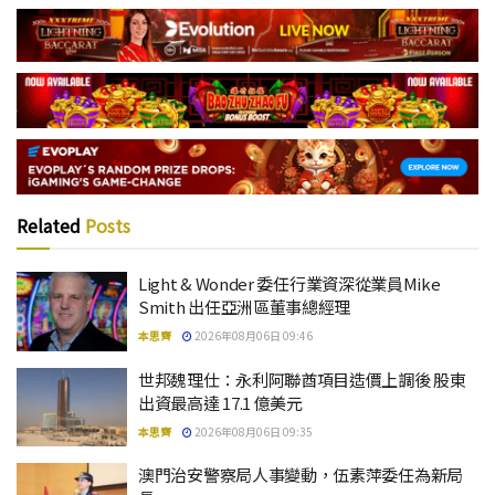
Related
Posts
Light & Wonder 委任行業資深從業員Mike
Smith 出任亞洲區董事總經理
本思齊
2026年08月06日 09:46
世邦魏理仕：永利阿聯酋項目造價上調後 股東
出資最高達 17.1 億美元
本思齊
2026年08月06日 09:35
澳門治安警察局人事變動，伍素萍委任為新局