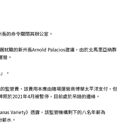
州長的命令關閉其辦公室。
上週就職的新州長Arnold Palacios建議，由於北馬里亞納群
運營。
機」。
元的監管費，該費用本應由賭場運營商博華太平洋支付，但
牌照於2021年4月被暫停，目前處於吊銷的邊緣。
ianas Variety》透露，該監管機構剩下的八名年薪為
一份薪水。