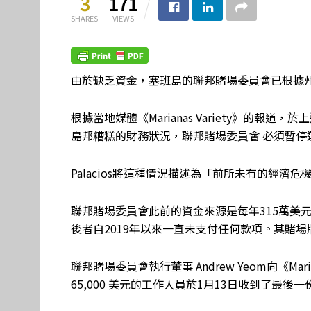
3
171
SHARES
VIEWS
由於缺乏資金，塞班島的聯邦賭場委員會已根據
根據當地媒體《Marianas Variety》的報道，於
島邦糟糕的財務狀況，聯邦賭場委員會 必須暫停
Palacios將這種情況描述為「前所未有的經濟危
聯邦賭場委員會此前的資金來源是每年315萬美
後者自2019年以來一直未支付任何款項。其賭場
聯邦賭場委員會執行董事 Andrew Yeom向《Mar
65,000 美元的工作人員於1月13日收到了最後