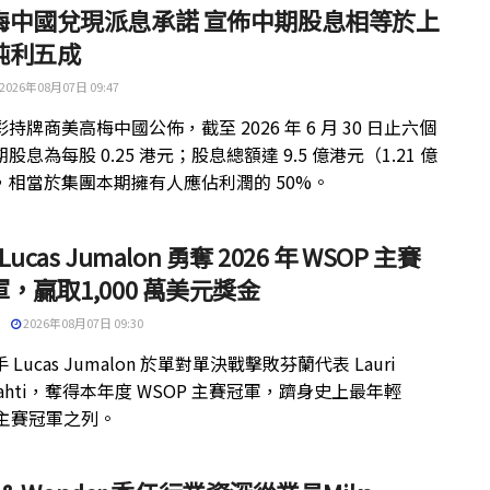
梅中國兌現派息承諾 宣佈中期股息相等於上
純利五成
2026年08月07日 09:47
持牌商美高梅中國公佈，截至 2026 年 6 月 30 日止六個
股息為每股 0.25 港元；股息總額達 9.5 億港元（1.21 億
，相當於集團本期擁有人應佔利潤的 50%。
 Lucas Jumalon 勇奪 2026 年 WSOP 主賽
，贏取1,000 萬美元獎金
2026年08月07日 09:30
 Lucas Jumalon 於單對單決戰擊敗芬蘭代表 Lauri
kilahti，奪得本年度 WSOP 主賽冠軍，躋身史上最年輕
 主賽冠軍之列。