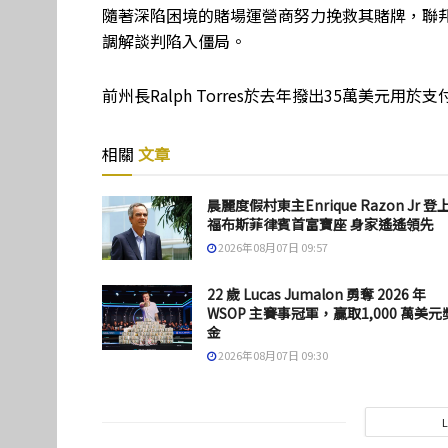
隨著深陷困境的賭場運營商努力挽救其賭牌，聯
調解談判陷入僵局。
前州長Ralph Torres於去年撥出35萬美元用
相關
文章
晨麗度假村東主Enrique Razon Jr 登
福布斯菲律賓首富寶座 身家遙遙領先
2026年08月07日 09:57
22 歲 Lucas Jumalon 勇奪 2026 年
WSOP 主賽事冠軍，贏取1,000 萬美元
金
2026年08月07日 09:30