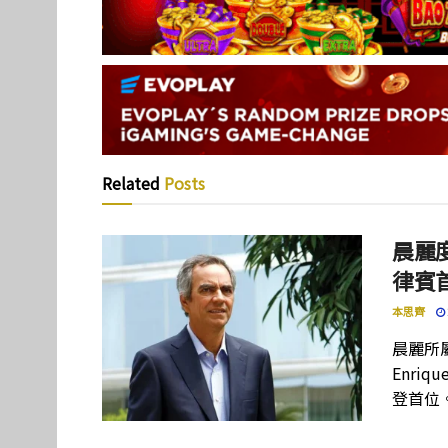
Related
Posts
晨麗度
律賓
本思齊
晨麗所屬母
Enriq
登首位