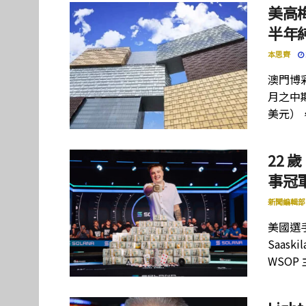
美高
半年
本思齊
澳門博彩
月之中期
美元）
22 歲
事冠軍
新聞編輯部
美國選手
Saas
WSOP