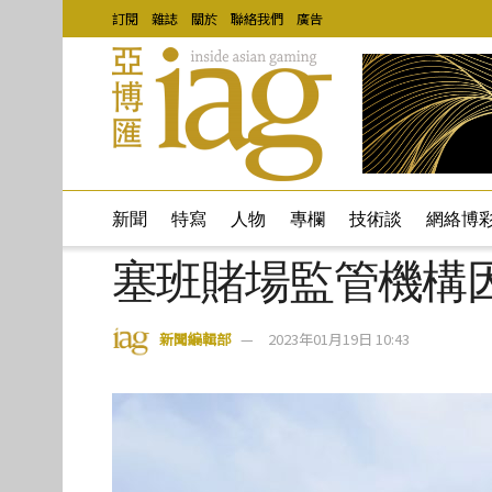
訂閱
雜誌
關於
聯絡我們
廣告
新聞
特寫
人物
專欄
技術談
網絡博
塞班賭場監管機構
新聞編輯部
2023年01月19日 10:43