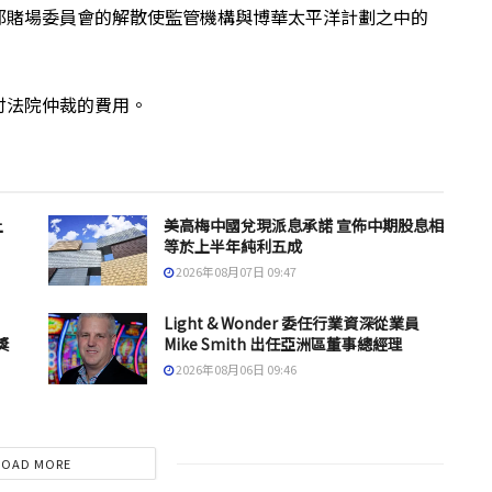
邦賭場委員會的解散使監管機構與博華太平洋計劃之中的
於支付法院仲裁的費用。
上
美高梅中國兌現派息承諾 宣佈中期股息相
等於上半年純利五成
2026年08月07日 09:47
Light & Wonder 委任行業資深從業員
獎
Mike Smith 出任亞洲區董事總經理
2026年08月06日 09:46
LOAD MORE