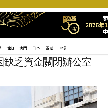
彩
活動
澳門
日本
區域
50强
因缺乏資金關閉辦公室