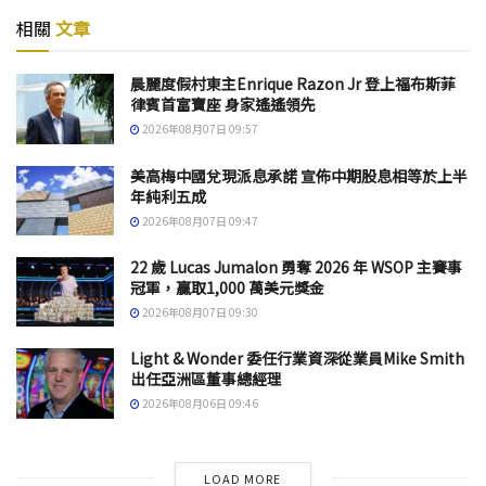
相關
文章
晨麗度假村東主Enrique Razon Jr 登上福布斯菲
律賓首富寶座 身家遙遙領先
2026年08月07日 09:57
美高梅中國兌現派息承諾 宣佈中期股息相等於上半
年純利五成
2026年08月07日 09:47
22 歲 Lucas Jumalon 勇奪 2026 年 WSOP 主賽事
冠軍，贏取1,000 萬美元獎金
2026年08月07日 09:30
Light & Wonder 委任行業資深從業員Mike Smith
出任亞洲區董事總經理
2026年08月06日 09:46
LOAD MORE