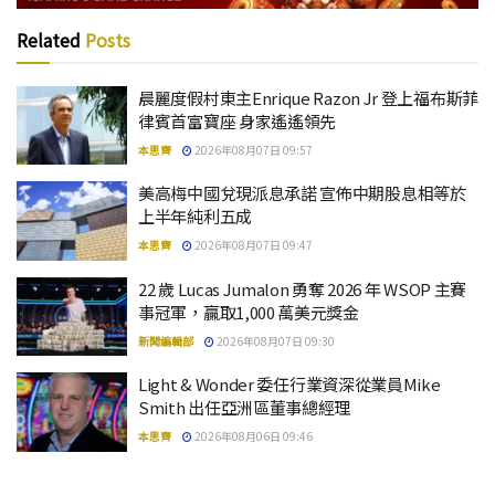
Related
Posts
晨麗度假村東主Enrique Razon Jr 登上福布斯菲
律賓首富寶座 身家遙遙領先
本思齊
2026年08月07日 09:57
美高梅中國兌現派息承諾 宣佈中期股息相等於
上半年純利五成
本思齊
2026年08月07日 09:47
22 歲 Lucas Jumalon 勇奪 2026 年 WSOP 主賽
事冠軍，贏取1,000 萬美元獎金
新聞編輯部
2026年08月07日 09:30
Light & Wonder 委任行業資深從業員Mike
Smith 出任亞洲區董事總經理
本思齊
2026年08月06日 09:46