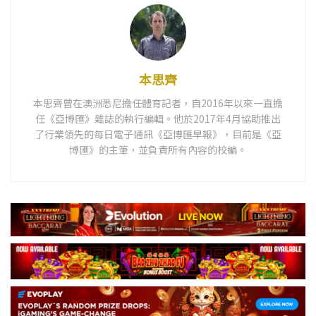
本思齊
本思齊曾在澳洲悉尼擔任體育記者，自2016年以來一直擔
任《亞博匯》雜誌的執行編輯。他於2017年4月協助推出
了行業領先的每日電子通訊《亞博匯早報》，目前是《亞
博匯》的主筆，並負責所有內容的校編。