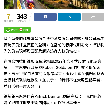
7
343
SHARES
VIEWS
澳門領先的賭場運營商金沙中國有限公司透露，該公司再次
實現了良好且真正的盈利，在當前的春節假期期間，博彩收
入的的表現輕鬆匹配及超過訪客人數的恢復。
在母公司拉斯維加斯金沙集團2022年第 4 季度財報電話會
議上，主席兼行政總裁Robert Goldstein向行業分析師表
示，自從1月8日放寬通關政策以來，金沙中國在澳門的綜合
度假村業務快速恢復。並表示：「我們不僅實現盈虧平衡，
並且形勢一片大好。」
總裁兼首席營運官Patrick Dumont則補充道：「我們已經
過了只關注收支平衡的階段，可以放眼其他。」