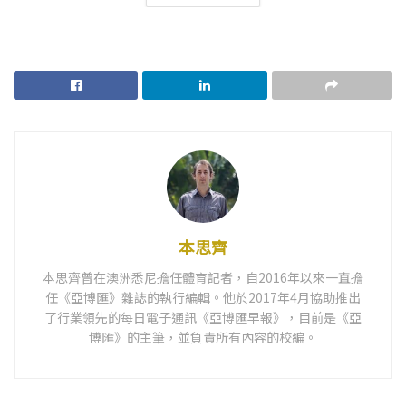
本思齊
本思齊曾在澳洲悉尼擔任體育記者，自2016年以來一直擔
任《亞博匯》雜誌的執行編輯。他於2017年4月協助推出
了行業領先的每日電子通訊《亞博匯早報》，目前是《亞
博匯》的主筆，並負責所有內容的校編。