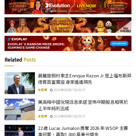
Related
Posts
晨麗度假村東主Enrique Razon Jr 登上福布斯菲
律賓首富寶座 身家遙遙領先
本思齊
2026年08月07日 09:57
美高梅中國兌現派息承諾 宣佈中期股息相等於
上半年純利五成
本思齊
2026年08月07日 09:47
22 歲 Lucas Jumalon 勇奪 2026 年 WSOP 主賽
事冠軍，贏取1,000 萬美元獎金