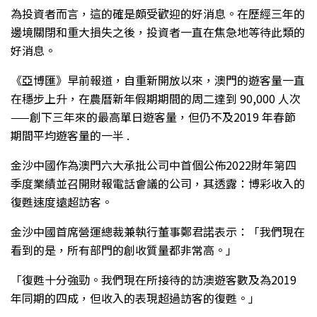
為投資者而言，這的確是頗受歡迎的好消息。在歷經三年的
邊境關閉和重大損失之後，投資者一直在焦急地等待此類的
好消息。
《亞博匯》早前報道，自重新開放以來，澳門的遊客量一直
在穩步上升，在農曆新年假期期間的周二達到 90,000 人次
——創下三年來的最高單日遊客量，但仍不及2019 年春節
期間平均遊客量的一半 .
金沙中國作為澳門六大承批公司中首個公佈2022財年第四
季度業績並召開財報電話會議的公司，其透露：博彩收入的
復甦速度遠超訪客。
金沙中國首席營運總裁兼執行董事鄭君諾表示：「我們現在
看到的是，所有部門的創收質量都非常高。」
「復甦十分強勁。我們現在所接待的訪澳遊客數及為2019
年同期的四成，但收入的表現超過訪客的復甦。」