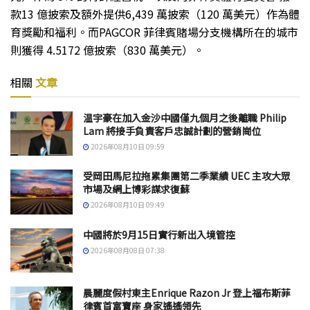
款13 億披索及額外提供6,439 萬披索（120 萬美元）作為體
育獎勵和福利。而PAGCOR 菲律賓賭場分支機構所在的城市
則獲得 4.5172 億披索（830 萬美元）。
相關
文章
温宇豪在加入金沙中國僅九個月之後離職 Philip
Lam 將接手負責客戶忠誠計劃的營銷崗位
2026年08月10日 09:59
受岡田馬尼拉拖累集團第二季業績 UEC 主攻大眾
市場及網上博彩謀求復蘇
2026年08月10日 09:49
中國將於9月15日實行新出入境管控
2026年08月08日 07:38
晨麗度假村東主Enrique Razon Jr 登上福布斯菲
律賓首富寶座 身家遙遙領先