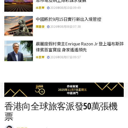
眾市場及網上博彩謀求復蘇
本思齊
2026年08月10日 09:49
中國將於9月15日實行新出入境管控
陳嘉俊
2026年08月08日 07:38
晨麗度假村東主Enrique Razon Jr 登上福布斯菲
律賓首富寶座 身家遙遙領先
本思齊
2026年08月07日 09:57
香港向全球旅客派發50萬張機
票