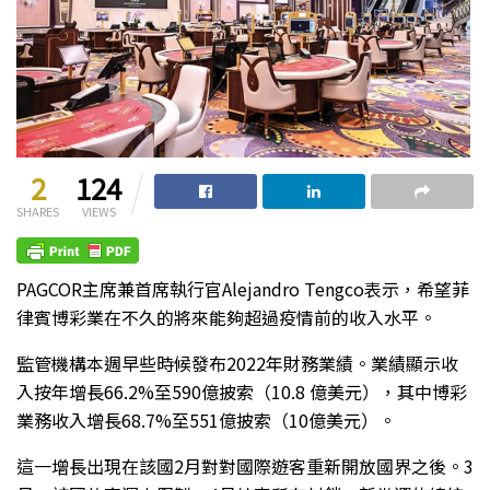
2
124
SHARES
VIEWS
PAGCOR主席兼首席執行官Alejandro Tengco表示，希望菲
律賓博彩業在不久的將來能夠超過疫情前的收入水平。
監管機構本週早些時候發布2022年財務業績。業績顯示收
入按年增長66.2%至590億披索（10.8 億美元），其中博彩
業務收入增長68.7%至551億披索（10億美元）。
這一增長出現在該國2月對對國際遊客重新開放國界之後。3