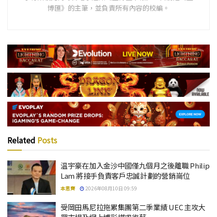
博匯》的主筆，並負責所有內容的校編。
Related
Posts
温宇豪在加入金沙中國僅九個月之後離職 Philip
Lam 將接手負責客戶忠誠計劃的營銷崗位
本思齊
2026年08月10日 09:59
受岡田馬尼拉拖累集團第二季業績 UEC 主攻大