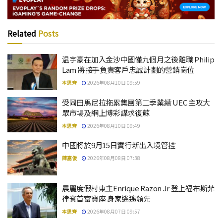
Related
Posts
温宇豪在加入金沙中國僅九個月之後離職 Philip
Lam 將接手負責客戶忠誠計劃的營銷崗位
本思齊
2026年08月10日 09:59
受岡田馬尼拉拖累集團第二季業績 UEC 主攻大
眾市場及網上博彩謀求復蘇
本思齊
2026年08月10日 09:49
中國將於9月15日實行新出入境管控
陳嘉俊
2026年08月08日 07:38
晨麗度假村東主Enrique Razon Jr 登上福布斯菲
律賓首富寶座 身家遙遙領先
本思齊
2026年08月07日 09:57