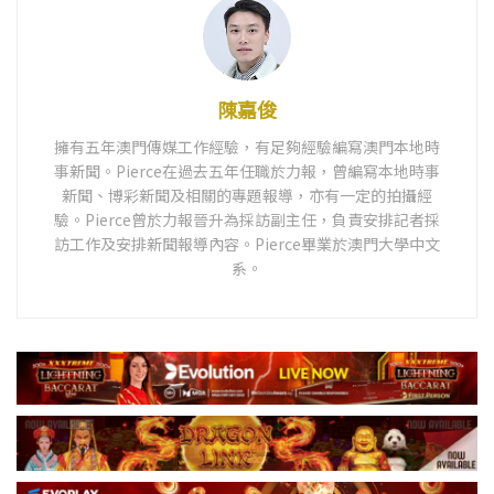
陳嘉俊
擁有五年澳門傳媒工作經驗，有足夠經驗編寫澳門本地時
事新聞。Pierce在過去五年任職於力報，曾編寫本地時事
新聞、博彩新聞及相關的專題報導，亦有一定的拍攝經
驗。Pierce曾於力報晉升為採訪副主任，負責安排記者採
訪工作及安排新聞報導內容。Pierce畢業於澳門大學中文
系。