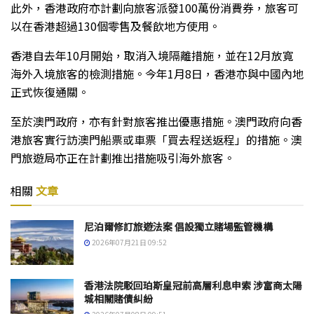
此外，香港政府亦計劃向旅客派發100萬份消費券，旅客可
以在香港超過130個零售及餐飲地方使用。
香港自去年10月開始，取消入境隔離措施，並在12月放寬
海外入境旅客的檢測措施。今年1月8日，香港亦與中國內地
正式恢復通關。
至於澳門政府，亦有針對旅客推出優惠措施。澳門政府向香
港旅客實行訪澳門船票或車票「買去程送返程」的措施。澳
門旅遊局亦正在計劃推出措施吸引海外旅客。
相關
文章
尼泊爾修訂旅遊法案 倡設獨立賭場監管機構
2026年07月21日 09:52
香港法院駁回珀斯皇冠前高層利息申索 涉富商太陽
城相關賭債糾紛