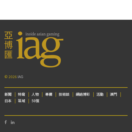
© 2026
IAG
新聞
特寫
人物
專欄
技術談
網絡博彩
活動
澳門
日本
區域
50强