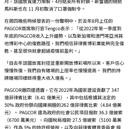
月，該國放寬運力限製，4月結束所有封鎖。新當選的總統
馬科斯也在 11 月初取消了口罩強制令。
在周四晚些時候發表的一份聲明中，於去年8月上任的
PAGCOR首席執行官Tengco表示：「從2022年第一季度到
年底的PAGCOR收入上升趨勢，以及新加坡和澳門等亞洲其
他博彩中心的復甦路徑，我們相信菲律賓博彩業能夠完全復
甦，甚至很快就會超過疫情前盈利。」
「自去年該國放寬封控並重新開放博彩場所以來，客戶信心
慢慢恢復，我們自有賭場的上座率也慢慢提高。 我們的持
牌賭場同樣錄得重大收入增長。」
PAGCOR週四還透露，它在2022年為國家建設貢獻了 347
億菲律賓比索（6.41 億美元），其中包括根據其法定的
50% 政府份額向國庫捐贈的262 億菲律賓比索（4.84 億美
元）。 PAGCOR 還為政府的社會公民項目撥款 36.3 億披索
（6700 萬美元），向國稅局撥款 27.5 億披索（5100 萬美
元）作為 5% 的特許經營稅，以及向菲律賓體育委員會 撥