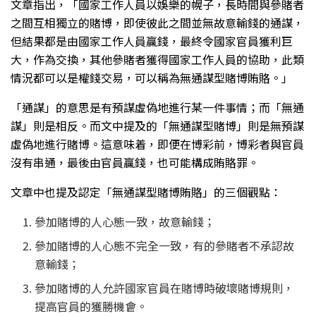
文章指出，「國家工作人員以娛樂的幌子，長時間與參賭者
之間互相獨立的賭博，即使彼此之間並無故意輸錢的通謀，
但結果都是由國家工作人員贏錢，最終令國家官員獲利巨
大，作為交換，其他參賭者獲得國家工作人員的協助，此類
情況都可以是權錢交易，可以稱為無通謀型賭博賄賂。」
「通謀」的意思是有預謀虛偽地進行某一件事情；而「無通
謀」則是相反。而文中提及的「無通謀型賭博」則是無預謀
虛偽地進行賭博。這意味着，即便在博彩前，博彩者與官員
沒有串通，最後由官員贏錢，也可能構成賄賂罪。
文章中也提及認定「無通謀型賭博賄賂」的三個觀點：
參加賭博的人心態一致，故意輸錢；
參加賭博的人心態不完全一致，有的參賭者不承認故
意輸錢；
參加賭博的人允許國家官員在賭博時破壞賭博規則，
提高官員的獲勝機會。