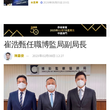
本思齊
2026年08月05日 10:01
崔浩甄任職博監局副局長
陳嘉俊
2023年02月08日 12:27