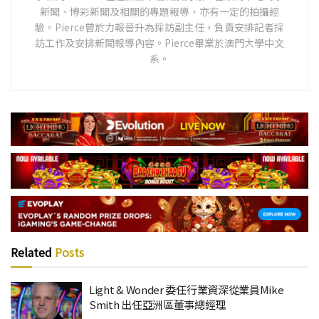
新聞、博彩新聞及相關的專題報導，亦有一定的拍攝經
驗。Pierce曾於力報晉升為採訪副主任，負責安排記者採
訪工作及安排新聞報導內容。Pierce畢業於澳門大學中文
系。
Related
Posts
Light & Wonder 委任行業資深從業員Mike
Smith 出任亞洲區董事總經理