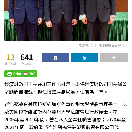
崔浩甄（右）任職博監局副局長。
13
641
SHARES
VIEWS
經濟財政司司長在周三作出批示，委任經濟財政司司長辦公
室顧問崔浩甄，擔任博監局副局長，任期為一年。
崔浩甄擁有美國拉斯維加斯內華達州大學博彩管理學士，以
及美國拉斯維加斯內華達州大學酒店管理行政碩士。在
2006年至2009年間，曾在私人企業任職管理層；2020年至
2021年間，政府委派崔浩甄擔任駐榮興彩票有限公司代