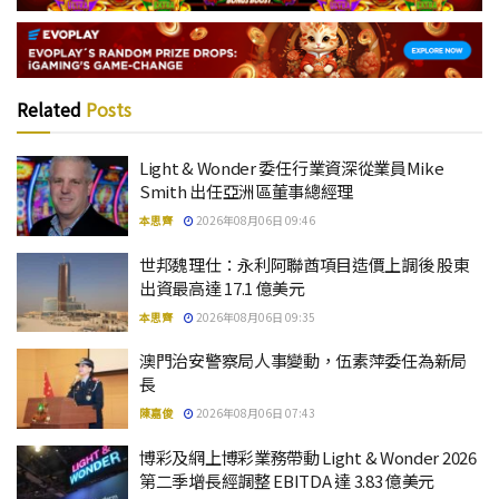
Related
Posts
Light & Wonder 委任行業資深從業員Mike
Smith 出任亞洲區董事總經理
本思齊
2026年08月06日 09:46
世邦魏理仕：永利阿聯酋項目造價上調後 股東
出資最高達 17.1 億美元
本思齊
2026年08月06日 09:35
澳門治安警察局人事變動，伍素萍委任為新局
長
陳嘉俊
2026年08月06日 07:43
博彩及網上博彩業務帶動 Light & Wonder 2026
第二季增長經調整 EBITDA 達 3.83 億美元