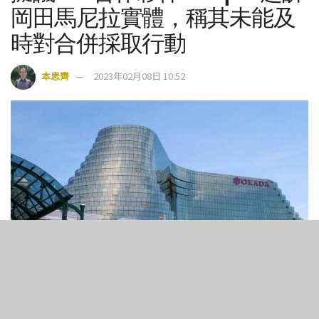
岡田馬尼拉實體，稱其未能及
時對合併採取行動
本思齊
2023年02月08日 10:52