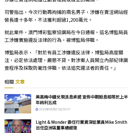
司警指出，今次行動再拘捕的兩名男子，涉嫌在賣淫網站經
營長達十多年，不法獲利超過1,200萬元。
就此案件，澳門博彩監察協調局在今日通報，這名博監局員
工涉嫌實施違反法律的行為，被博監局停職。
博監局表示，「對於有員工涉嫌違反法律，博監局高度關
注，必定依法處理，嚴懲不貸。對涉案人員開立內部紀律調
查程序及採取防範性停職，依法追究違法者的責任。」
相關
文章
美高梅中國兌現派息承諾 宣佈中期股息相等於上半
年純利五成
2026年08月07日 09:47
Light & Wonder 委任行業資深從業員Mike Smith
出任亞洲區董事總經理