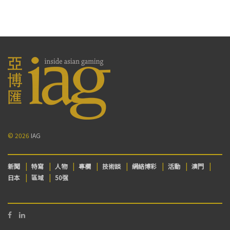
© 2026
IAG
新聞
特寫
人物
專欄
技術談
網絡博彩
活動
澳門
日本
區域
50强