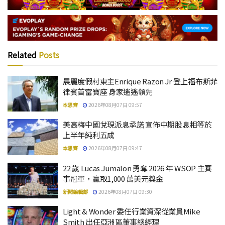
Related
Posts
晨麗度假村東主Enrique Razon Jr 登上福布斯菲
律賓首富寶座 身家遙遙領先
本思齊
2026年08月07日 09:57
美高梅中國兌現派息承諾 宣佈中期股息相等於
上半年純利五成
本思齊
2026年08月07日 09:47
22 歲 Lucas Jumalon 勇奪 2026 年 WSOP 主賽
事冠軍，贏取1,000 萬美元獎金
新聞編輯部
2026年08月07日 09:30
Light & Wonder 委任行業資深從業員Mike
Smith 出任亞洲區董事總經理