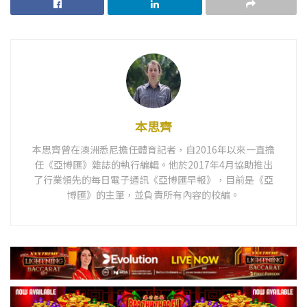
本思齊
本思齊曾在澳洲悉尼擔任體育記者，自2016年以來一直擔
任《亞博匯》雜誌的執行編輯。他於2017年4月協助推出
了行業領先的每日電子通訊《亞博匯早報》，目前是《亞
博匯》的主筆，並負責所有內容的校編。