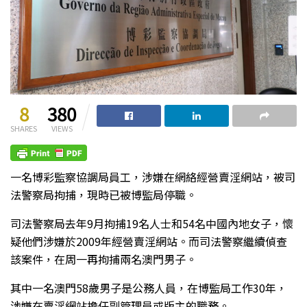
8
380
SHARES
VIEWS
一名博彩監察協調局員工，涉嫌在網絡經營賣淫網站，被司
法警察局拘捕，現時已被博監局停職。
司法警察局去年9月拘捕19名人士和54名中國內地女子，懷
疑他們涉嫌於2009年經營賣淫網站。而司法警察繼續偵查
該案件，在周一再拘捕兩名澳門男子。
其中一名澳門58歲男子是公務人員，在博監局工作30年，
涉嫌在賣淫網站擔任副管理員或版主的職務。