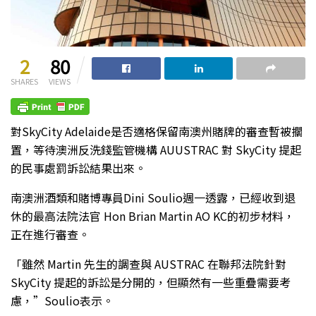
2
80
SHARES
VIEWS
對SkyCity Adelaide是否適格保留南澳州賭牌的審查暫被擱
置，等待澳洲反洗錢監管機構 AUUSTRAC 對 SkyCity 提起
的民事處罰訴訟結果出來。
南澳洲酒類和賭博專員Dini Soulio週一透露，已經收到退
休的最高法院法官 Hon Brian Martin AO KC的初步材料，
正在進行審查。
「雖然 Martin 先生的調查與 AUSTRAC 在聯邦法院針對
SkyCity 提起的訴訟是分開的，但顯然有一些重疊需要考
慮，”Soulio表示。