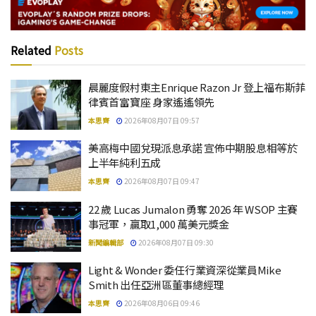
Related
Posts
晨麗度假村東主Enrique Razon Jr 登上福布斯菲
律賓首富寶座 身家遙遙領先
本思齊
2026年08月07日 09:57
美高梅中國兌現派息承諾 宣佈中期股息相等於
上半年純利五成
本思齊
2026年08月07日 09:47
22 歲 Lucas Jumalon 勇奪 2026 年 WSOP 主賽
事冠軍，贏取1,000 萬美元獎金
新聞編輯部
2026年08月07日 09:30
Light & Wonder 委任行業資深從業員Mike
Smith 出任亞洲區董事總經理
本思齊
2026年08月06日 09:46