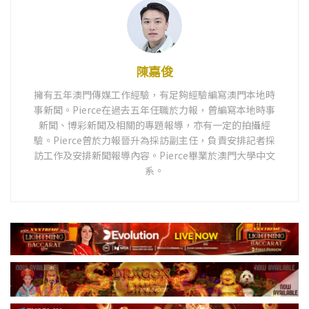
陳嘉俊
擁有五年澳門傳媒工作經驗，有足夠經驗編寫澳門本地時
事新聞。Pierce在過去五年任職於力報，曾編寫本地時事
新聞、博彩新聞及相關的專題報導，亦有一定的拍攝經
驗。Pierce曾於力報晉升為採訪副主任，負責安排記者採
訪工作及安排新聞報導內容。Pierce畢業於澳門大學中文
系。