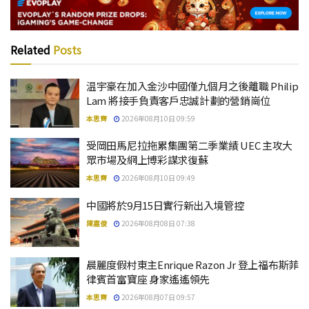
Related
Posts
温宇豪在加入金沙中國僅九個月之後離職 Philip
Lam 將接手負責客戶忠誠計劃的營銷崗位
本思齊
2026年08月10日 09:59
受岡田馬尼拉拖累集團第二季業績 UEC 主攻大
眾市場及網上博彩謀求復蘇
本思齊
2026年08月10日 09:49
中國將於9月15日實行新出入境管控
陳嘉俊
2026年08月08日 07:38
晨麗度假村東主Enrique Razon Jr 登上福布斯菲
律賓首富寶座 身家遙遙領先
本思齊
2026年08月07日 09:57