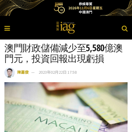
澳門財政儲備減少至5,580億澳
門元，投資回報出現虧損
陳嘉俊
2023年02月22日 17:58