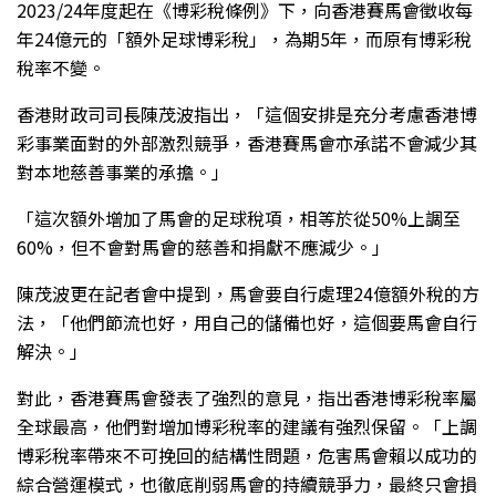
2023/24年度起在《博彩稅條例》下，向香港賽馬會徵收每
年24億元的「額外足球博彩稅」，為期5年，而原有博彩稅
稅率不變。
香港財政司司長陳茂波指出，「這個安排是充分考慮香港博
彩事業面對的外部激烈競爭，香港賽馬會亦承諾不會減少其
對本地慈善事業的承擔。」
「這次額外增加了馬會的足球稅項，相等於從50%上調至
60%，但不會對馬會的慈善和捐獻不應減少。」
陳茂波更在記者會中提到，馬會要自行處理24億額外稅的方
法，「他們節流也好，用自己的儲備也好，這個要馬會自行
解決。」
對此，香港賽馬會發表了強烈的意見，指出香港博彩稅率屬
全球最高，他們對增加博彩稅率的建議有強烈保留。「上調
博彩稅率帶來不可挽回的結構性問題，危害馬會賴以成功的
綜合營運模式，也徹底削弱馬會的持續競爭力，最終只會損