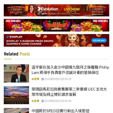
Related
Posts
温宇豪在加入金沙中國僅九個月之後離職 Philip
Lam 將接手負責客戶忠誠計劃的營銷崗位
本思齊
2026年08月10日 09:59
受岡田馬尼拉拖累集團第二季業績 UEC 主攻大
眾市場及網上博彩謀求復蘇
本思齊
2026年08月10日 09:49
中國將於9月15日實行新出入境管控