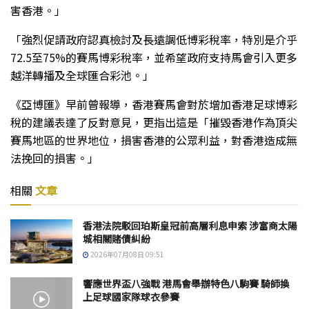
害香港。」
「強烈促請政府認真檢討及長遠調低博彩稅率，特別是介乎
72.5至75%的賽馬博彩稅率，並希望政府支持馬會引入更多
越洋轉播及全球匯合彩池。」
《亞博匯》早前曾報導，香港賽馬會對於增加香港足球博彩
稅的建議表達了反對意見，更指出這是「摧毀香港作為頂尖
賽馬地區的世界地位，損害香港的公眾利益，對香港造成無
法挽回的損害。」
相關
文章
香港法院駁回珀斯皇冠前高層利息申索 涉富商太陽
城相關賭債糾紛
2026年07月08日 09:51
響應世界盃八強戰 港馬會舉辦特色八駒賽 騎師換
上足球國家隊球衣參賽