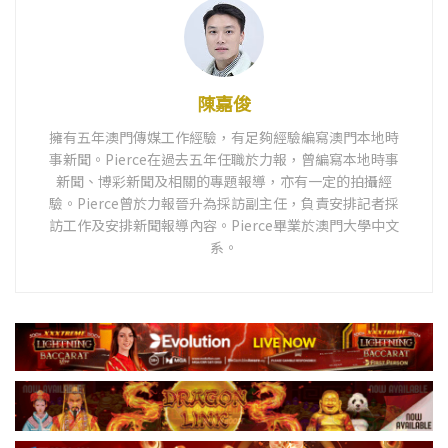
陳嘉俊
擁有五年澳門傳媒工作經驗，有足夠經驗編寫澳門本地時
事新聞。Pierce在過去五年任職於力報，曾編寫本地時事
新聞、博彩新聞及相關的專題報導，亦有一定的拍攝經
驗。Pierce曾於力報晉升為採訪副主任，負責安排記者採
訪工作及安排新聞報導內容。Pierce畢業於澳門大學中文
系。