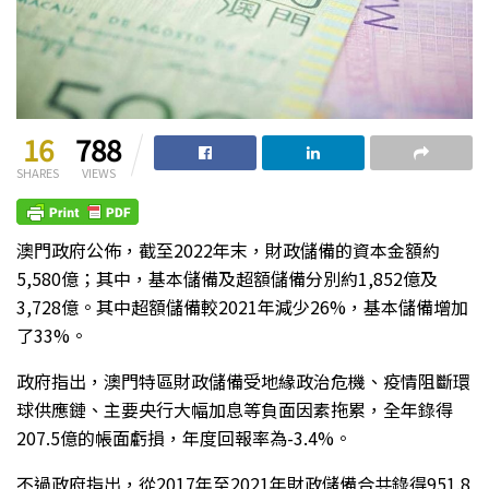
16
788
SHARES
VIEWS
澳門政府公佈，截至2022年末，財政儲備的資本金額約
5,580億；其中，基本儲備及超額儲備分別約1,852億及
3,728億。其中超額儲備較2021年減少26%，基本儲備增加
了33%。
政府指出，澳門特區財政儲備受地緣政治危機、疫情阻斷環
球供應鏈、主要央行大幅加息等負面因素拖累，全年錄得
207.5億的帳面虧損，年度回報率為-3.4%。
不過政府指出，從2017年至2021年財政儲備合共錄得951.8