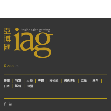
© 2026
IAG
新聞
特寫
人物
專欄
技術談
網絡博彩
活動
澳門
日本
區域
50强