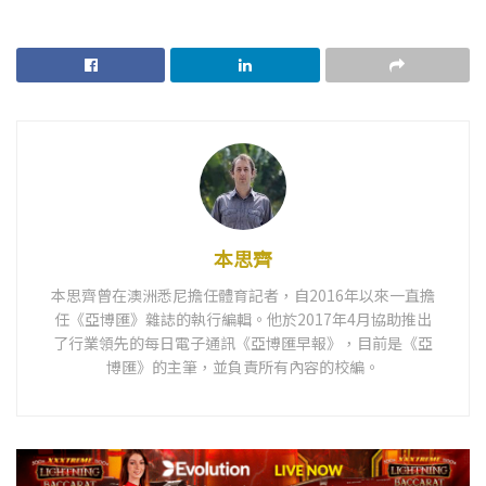
本思齊
本思齊曾在澳洲悉尼擔任體育記者，自2016年以來一直擔
任《亞博匯》雜誌的執行編輯。他於2017年4月協助推出
了行業領先的每日電子通訊《亞博匯早報》，目前是《亞
博匯》的主筆，並負責所有內容的校編。