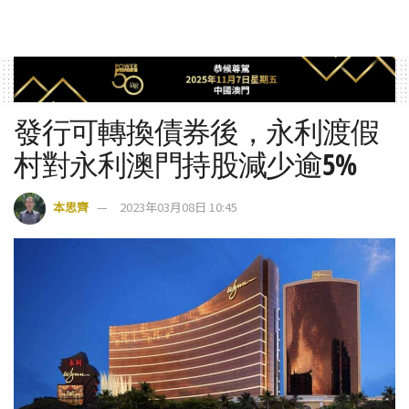
發行可轉換債券後，永利渡假
村對永利澳門持股減少逾5%
本思齊
2023年03月08日 10:45