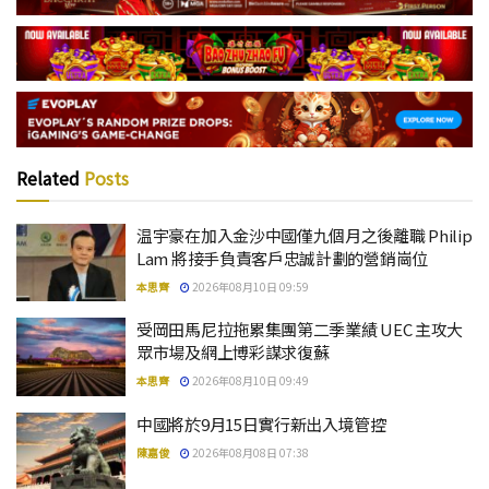
Related
Posts
温宇豪在加入金沙中國僅九個月之後離職 Philip
Lam 將接手負責客戶忠誠計劃的營銷崗位
本思齊
2026年08月10日 09:59
受岡田馬尼拉拖累集團第二季業績 UEC 主攻大
眾市場及網上博彩謀求復蘇
本思齊
2026年08月10日 09:49
中國將於9月15日實行新出入境管控
陳嘉俊
2026年08月08日 07:38