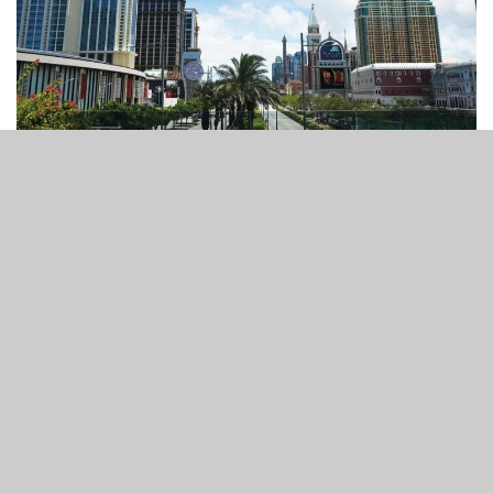
2
123
SHARES
VIEWS
根據澳門財政局數據，澳門特區政府1月份徵收博彩稅收為
15.8 億澳門元（1.95 億美元），較 2022 年同月下降
51.5%。不過，較12月份的12.3億澳門元（美元）高出
28.5%。
澳門1月份的博彩稅與12月份的博彩總收入34.8億澳門元
（4.35 億美元）相關，較2021 年 12 月低 56.3%。澳門的
博彩收入直到 2023 年 1 月 8 日取消幾乎所有剩餘通關政策