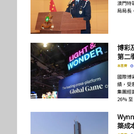
澳門特
局局長
博彩及
第二季
本思齊
國際博彩設
績，受惠
集團經調
26% 至
Wynn
築成本