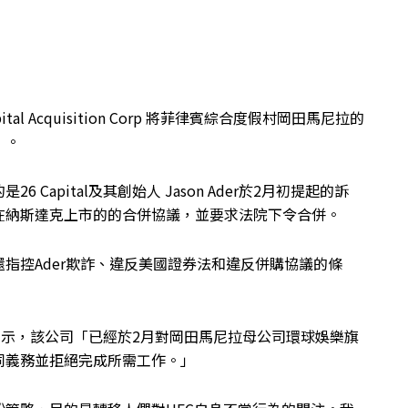
tal Acquisition Corp 將菲律賓綜合度假村岡田馬尼拉的
」。
apital及其創始人 Jason Ader於2月初提起的訴
在納斯達克上市的的合併協議，並要求法院下令合併。
指控Ader欺詐、違反美國證券法和違反併購協議的條
詢時表示，該公司「已經於2月對岡田馬尼拉母公司環球娛樂旗
同義務並拒絕完成所需工作。」