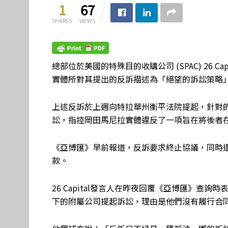
1
67
SHARES
VIEWS
總部位於美國的特殊目的收購公司 (SPAC) 26 Capi
實體所對其提出的反訴描述為「絕望的訴訟策略
上述反訴於上週向特拉華州衡平法院提起，針對的是26 C
訟，指控岡田馬尼拉實體違反了一項旨在將後者
《亞博匯》早前報道，反訴要求終止協議，同時還
款。
26 Capital發言人在昨夜回覆《亞博匯》查
下的附屬公司提起訴訟，理由是他們沒有履行合