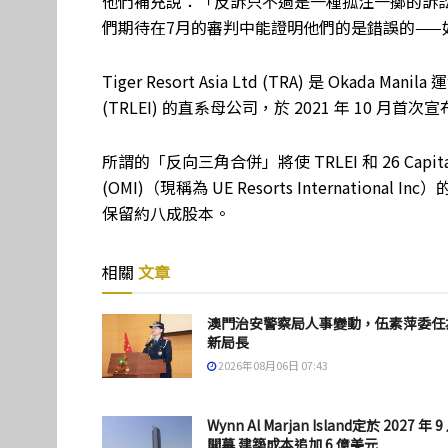
他們補充說：「反訴只不過是一種孤注一擲的訴訟
們期待在7月的審判中能證明他們的是錯誤的——
Tiger Resort Asia Ltd (TRA) 是 Okada Manila 運
(TRLEI) 的直系母公司，於 2021 年 10 月首次宣
所謂的「反向三角合併」將使 TRLEI 和 26 Capital Acqui
(OMI)（現稱為 UE Resorts Internati
保留約八成股本。
相關
文章
澳門治安警察局人事變動，伍素萍委任
新局長
2026年08月06日 07:43
Wynn Al Marjan Island定於 2027 年 9
開幕 建築成本追加 6 億美元