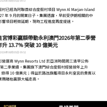
2026年08月05日 09:57
村已經為阿聯酋綜合度假村項目 Wynn Al Marjan‑Island
027 年 9 月的開業日子。集團透露，早前受伊朗相關的中
影響項目輕微延期，現時工程進度再度提速。
皇宮博彩贏額帶動永利澳門2026年第二季營
升 13.7% 突破 10 億美元
2026年08月05日 09:52
營運商 Wynn Resorts Ltd 於亞洲時間周三清早公佈
6 年第二季業績。集團旗下澳門綜合度假村經營按年上升
%，錄得 10 億美元；得益於路氹旗艦項目永利皇宮的貴賓以
業務賭枱贏額大幅走高。