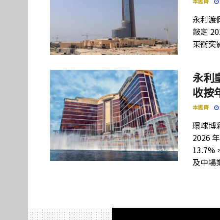
本思齊
永利渡假
敲定 2
東衝突
永利
收按年
本思齊
環球博彩
202
13.7
及中場