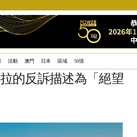
彩
活動
澳門
日本
區域
50强
岡田馬尼拉的反訴描述為「絕望