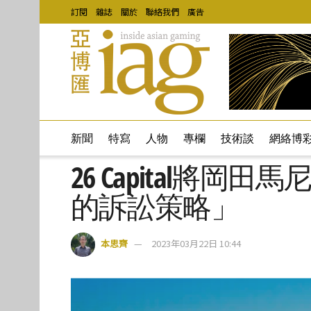
訂閱
雜誌
關於
聯絡我們
廣告
新聞
特寫
人物
專欄
技術談
網絡博
26 Capital將
的訴訟策略」
本思齊
2023年03月22日 10:44