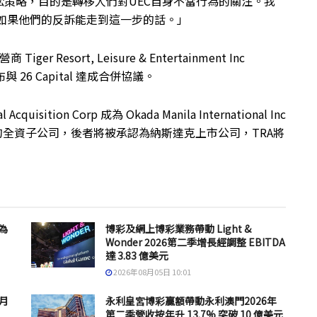
策略，目的是轉移人們對UEC自身不當行為的關注。我
如果他們的反訴能走到這一步的話。」
營商 Tiger Resort, Leisure & Entertainment Inc
布與 26 Capital 達成合併協議。
sition Corp 成為 Okada Manila International Inc
onal Inc）的全資子公司，後者將被承認為納斯達克上市公司，TRA將
為
博彩及網上博彩業務帶動 Light &
Wonder 2026第二季增長經調整 EBITDA
達 3.83 億美元
2026年08月05日 10:01
 月
永利皇宮博彩贏額帶動永利澳門2026年
第二季營收按年升 13.7% 突破 10 億美元