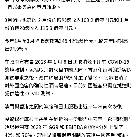
1月以來最高的單月賭收。
3月賭收也高於 2 月份的博彩總收入103.2 億澳門元和 1 月
份的博彩總收入 115.8 億澳門元。
今年1月至3月賭收總數為346.42億澳門元，較去年同期高
出94.9%。
在政府宣布自 2023 年 1 月 8 日起取消幾乎所有 COVID-19
邊境限制，包括取消對來自中國大陸、香港和台灣的遊客的
測試要求之後，澳門賭場的命運發生了變化。 它還取消了
對外國遊客的強制性酒店隔離，目前外國遊客只需在抵達時
提供陰性 COVID 測試。
澳門與香港之間的渡輪和巴士服務也近三年來首次恢復。
投資銀行摩根士丹利在最近的一份報告中表示，它已將澳門
賭場運營商 2023 年 GGR 和 EBITDA 的預估分別上調了
42% 和 70%，理由是隨著邊境限制放寬後中國客戶回歸，