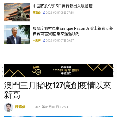
中國將於9月15日實行新出入境管控
陳嘉俊
2026年08月08日 07:38
晨麗度假村東主Enrique Razon Jr 登上福布斯菲
律賓首富寶座 身家遙遙領先
本思齊
2026年08月07日 09:57
澳門三月賭收127億創疫情以來
新高
陳嘉俊
2023年04月01日 12:53