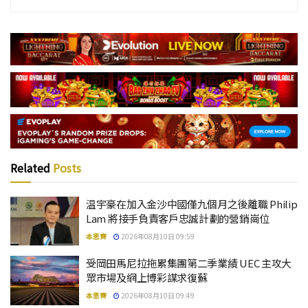
Related
Posts
温宇豪在加入金沙中國僅九個月之後離職 Philip
Lam 將接手負責客戶忠誠計劃的營銷崗位
本思齊
2026年08月10日 09:59
受岡田馬尼拉拖累集團第二季業績 UEC 主攻大
眾市場及網上博彩謀求復蘇
本思齊
2026年08月10日 09:49