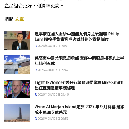
產品組合更好，利潤率更高。
相關
文章
温宇豪在加入金沙中國僅九個月之後離職 Philip
Lam 將接手負責客戶忠誠計劃的營銷崗位
2026年08月10日 09:59
美高梅中國兌現派息承諾 宣佈中期股息相等於上半
年純利五成
2026年08月07日 09:47
Light & Wonder 委任行業資深從業員Mike Smith
出任亞洲區董事總經理
2026年08月06日 09:46
Wynn Al Marjan Island定於 2027 年 9 月開幕 建築
成本追加 6 億美元
2026年08月05日 09:57