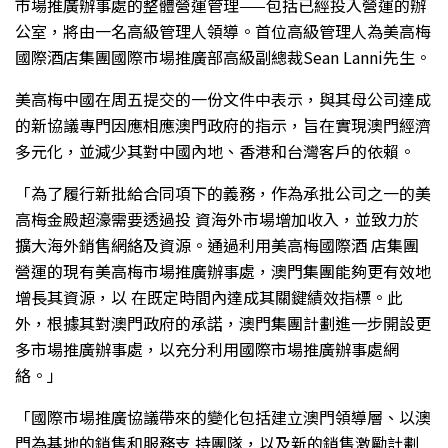
市場推廣辦事處的整體營運管理——包括已經投入營運的辦
公室，將由一名高級管理人領導。首位高級管理人為美高梅
國際酒店集團國際市場推廣部高級副總裁Sean Lanni先生。
美高梅中國在周五提交的一份文件中表示，與其母公司達成
的新協議專門因應相應澳門政府的指示，旨在實現澳門經濟
多元化，並減少其對中國內地、香港和台灣客戶的依賴。
「為了履行新批給合同項下的義務，作為承批公司之一的美
高梅金殿超濠需要透過投 資海外市場增加收入，並致力於
擴大海外銷售網絡及資源。通過利用美高梅國際酒 店集團
營運的現有美高梅市場推廣辦事處，澳門集團能夠更有效地
增長其資源，以 在既定時間內達成其關鍵績效指標。此
外，根據其對澳門政府的承諾，澳門集團計劃進一步開設更
多市場推廣辦事處，以充分利用國際市場推廣辦事處網
絡。」
「國際市場推廣協議帶來的變化包括建立澳門領導層、以澳
門為基地的銷售和服務支 持團隊，以及新的銷售激勵計劃