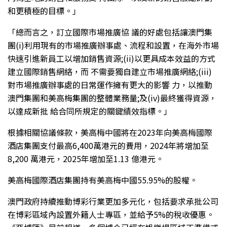
和更積極的目標。」
「總而言之，訂立國際市場推廣協 議的好處包括讓澳門集
團(i)利用現有的市場推廣辦事處、流程和設置，在海外市場
快速引進新員工以增加銷售資源;(ii)以更具成本效益的方式
建立國際銷售網絡，而 不需要獨自建立市場推廣網絡;(iii)
對市場推廣辦事處的日常運作擁有更大的影響 力，以推動
澳門集團和美高梅集團的整體業務量;及(iv)最終獲得資源，
以達成新批 給合同所規定的關鍵績效指標。」
根據相關協議條款，美高梅中國將在2023年向美高梅國際
酒店集團支付最高6,400萬港元的費用，2024年將增加至
8,200 萬港元，2025年增加至1.13 億港元。
美高梅國際酒店集團持有美高梅中國55.95%的股權。
澳門政府持續推動博彩行業更加多元化，包括要求承批公司
在博彩區域內設置外籍人士專區，並給予5%的稅收優惠。