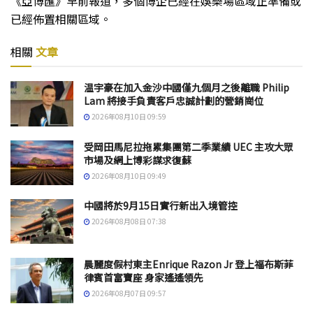
《亞博匯》早前報道，多個博企已經在娛樂場區域正準備或
已經佈置相關區域。
相關
文章
温宇豪在加入金沙中國僅九個月之後離職 Philip
Lam 將接手負責客戶忠誠計劃的營銷崗位
2026年08月10日 09:59
受岡田馬尼拉拖累集團第二季業績 UEC 主攻大眾
市場及網上博彩謀求復蘇
2026年08月10日 09:49
中國將於9月15日實行新出入境管控
2026年08月08日 07:38
晨麗度假村東主Enrique Razon Jr 登上福布斯菲
律賓首富寶座 身家遙遙領先
2026年08月07日 09:57