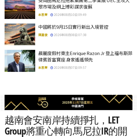
受岡田馬尼拉拖累集團第二季業績 UEC 主攻大
眾市場及網上博彩謀求復蘇
本思齊
2026年08月10日 09:49
中國將於9月15日實行新出入境管控
陳嘉俊
2026年08月08日 07:38
晨麗度假村東主Enrique Razon Jr 登上福布斯菲
律賓首富寶座 身家遙遙領先
本思齊
2026年08月07日 09:57
越南會安南岸持續掙扎，LET
Group將重心轉向馬尼拉IR的開