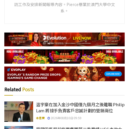
訪工作及安排新聞報導內容。Pierce畢業於澳門大學中文
系。
Related
Posts
温宇豪在加入金沙中國僅九個月之後離職 Philip
Lam 將接手負責客戶忠誠計劃的營銷崗位
本思齊
2026年08月10日 09:59