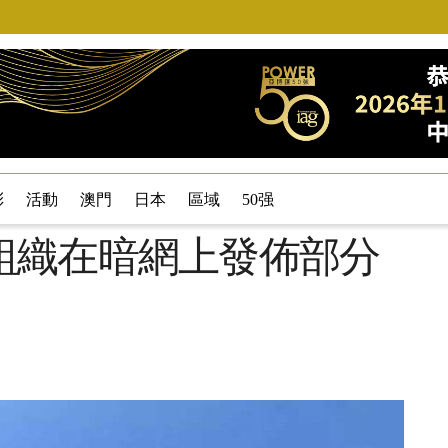
彩
活動
澳門
日本
區域
50强
組織在暗網上發佈部分