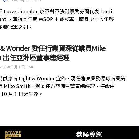
 Lucas Jumalon 於單對單決戰擊敗芬蘭代表 Lauri
kilahti，奪得本年度 WSOP 主賽冠軍，躋身史上最年輕
 主賽冠軍之列。
ht & Wonder 委任行業資深從業員Mike
th 出任亞洲區董事總經理
2026年08月06日 09:46
供應商 Light & Wonder 宣佈，現任賭桌業務環球商業策
 Mike Smith，獲委任為亞洲區董事總經理，任命由
年 10 月 1 日起生效。