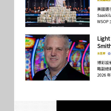
美國選手
Saas
WSOP
Lig
Smi
本思齊
博彩設備
略副總裁
2026 