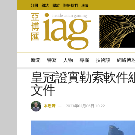
訂閱
雜誌
關於
聯絡我們
廣告
新聞
特寫
人物
專欄
技術談
網絡博
皇冠證實勒索軟件
文件
本思齊
2023年04月06日 10:22