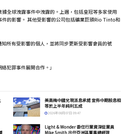
ere數據全球洩露事件中洩露的。上週，包括皇冠等多家使用
事件的影響。 其他受影響的公司包括礦業巨頭Rio Tinto和
通知所有受影響的個人，並將同步更新受影響會員的號
網絡犯罪事件展開合作。」
上
美高梅中國兌現派息承諾 宣佈中期股息相
等於上半年純利五成
2026年08月07日 09:47
Light & Wonder 委任行業資深從業員
獎
Mike Smith 出任亞洲區董事總經理