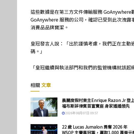
這些數據是在第三方文件傳輸服務 GoAnywh
GoAnywhere 服務的公司，確認已受到此次洩露
消費品品牌寶潔。
皇冠發言人說：「出於謹慎考慮，我們正在主動
碼。」
「皇冠繼續與執法部門和我們的監管機構就該起
相關
文章
晨麗度假村東主Enrique Razon Jr 登
福布斯菲律賓首富寶座 身家遙遙領先
2026年08月07日 09:57
22 歲 Lucas Jumalon 勇奪 2026 年
WSOP 主賽事冠軍，贏取1,000 萬美元