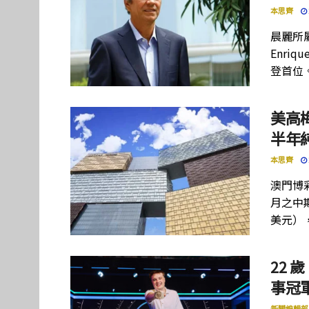
本思齊
晨麗所屬母
Enriq
登首位
美高
半年
本思齊
澳門博彩
月之中期
美元）
22 歲
事冠軍
新聞編輯部