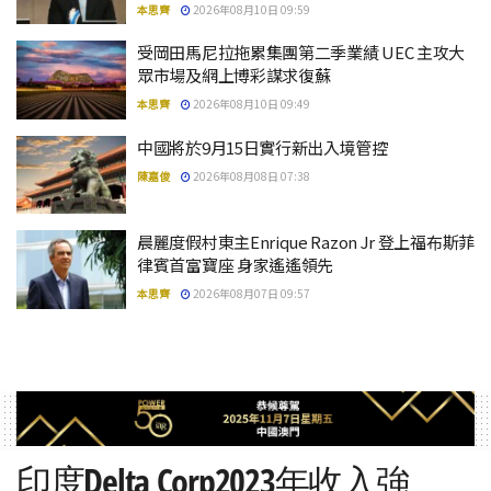
本思齊
2026年08月10日 09:59
受岡田馬尼拉拖累集團第二季業績 UEC 主攻大
眾市場及網上博彩謀求復蘇
本思齊
2026年08月10日 09:49
中國將於9月15日實行新出入境管控
陳嘉俊
2026年08月08日 07:38
晨麗度假村東主Enrique Razon Jr 登上福布斯菲
律賓首富寶座 身家遙遙領先
本思齊
2026年08月07日 09:57
印度Delta Corp2023年收入強