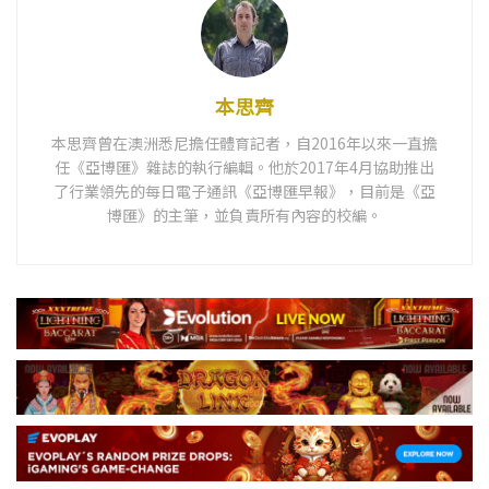
本思齊
本思齊曾在澳洲悉尼擔任體育記者，自2016年以來一直擔
任《亞博匯》雜誌的執行編輯。他於2017年4月協助推出
了行業領先的每日電子通訊《亞博匯早報》，目前是《亞
博匯》的主筆，並負責所有內容的校編。