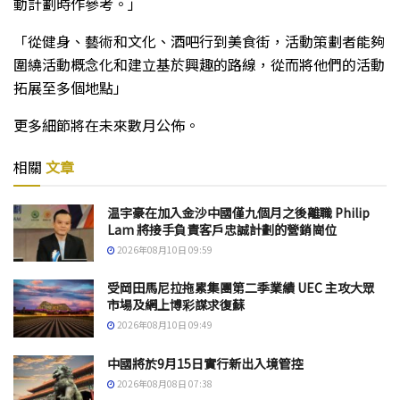
動計劃時作參考。」
「從健身、藝術和文化、酒吧行到美食街，活動策劃者能夠
圍繞活動概念化和建立基於興趣的路線，從而將他們的活動
拓展至多個地點」
更多細節將在未來數月公佈。
相關
文章
温宇豪在加入金沙中國僅九個月之後離職 Philip
Lam 將接手負責客戶忠誠計劃的營銷崗位
2026年08月10日 09:59
受岡田馬尼拉拖累集團第二季業績 UEC 主攻大眾
市場及網上博彩謀求復蘇
2026年08月10日 09:49
中國將於9月15日實行新出入境管控
2026年08月08日 07:38