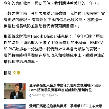
今年的良好收官，與此同時，我們期待著美好的一年。」
「較之幾年前，今年表現穩定而強勁，我們預計未來幾年會
有更好的表現。 有關新船下水的信息已經公開，這將進一
步推動增長軌跡並幫助我們實現預期目標。」
集團首席財務官Hardik Dhebar補充稱：「今年抵達了歷史
性的時刻，博彩收入突破了 100 億盧比的里程碑，EBIDTA
和 PAT數據亦十分強勁。我們預計來年會有類似的表現。
我們將始終把重點放在增加收入和控製成本上，繼續專注於
增長和提高利潤率。」
相關
文章
温宇豪在加入金沙中國僅九個月之後離職 Philip
Lam 將接手負責客戶忠誠計劃的營銷崗位
2026年08月10日 09:59
受岡田馬尼拉拖累集團第二季業績 UEC 主攻大眾