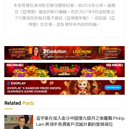
本思齊曾在澳洲悉尼擔任體育記者，自2016年以來一直擔
任《亞博匯》雜誌的執行編輯。他於2017年4月協助推出
了行業領先的每日電子通訊《亞博匯早報》，目前是《亞
博匯》的主筆，並負責所有內容的校編。
Related
Posts
温宇豪在加入金沙中國僅九個月之後離職 Philip
Lam 將接手負責客戶忠誠計劃的營銷崗位