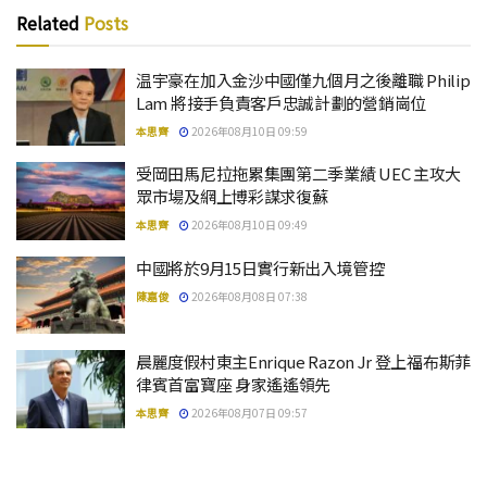
Related
Posts
温宇豪在加入金沙中國僅九個月之後離職 Philip
Lam 將接手負責客戶忠誠計劃的營銷崗位
本思齊
2026年08月10日 09:59
受岡田馬尼拉拖累集團第二季業績 UEC 主攻大
眾市場及網上博彩謀求復蘇
本思齊
2026年08月10日 09:49
中國將於9月15日實行新出入境管控
陳嘉俊
2026年08月08日 07:38
晨麗度假村東主Enrique Razon Jr 登上福布斯菲
律賓首富寶座 身家遙遙領先
本思齊
2026年08月07日 09:57