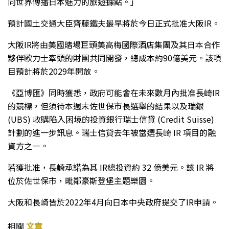
向世界傳播日本魅力的旅遊據點。」
預計國土交通大臣齊藤鐵夫最早將於今日正式批准大阪IR。
大阪IR將由美國賭場巨頭美高梅國際酒店集團及其日本合作
夥伴歐力士牽頭的財團共同開發，總成本約90億美元。該項
目預計將於2029年開放。
《亞博匯》同時獲悉，政府可能會在未來數月內批准長崎IR
的競標，但須待本週末佐世保市長選舉的結果以及瑞銀
(UBS) 收購陷入困境的投資銀行瑞士信貸 (Credit Suisse)
計劃的進一步訊息。瑞士信貸去年被當選長崎 IR 項目的融
資方之一。
若獲批准，長崎承諾為其 IR總投資約 32 億美元。該 IR 將
位於佐世保市，毗鄰豪斯登堡主題樂園。
大阪和長崎皆於2022年4月向日本中央政府提交了IR申請。
相關
文章