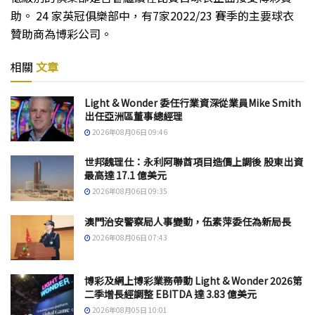
助。 24 家英冠俱樂部中，有7家2022/23 賽季的主要球衣
贊助商為博彩公司。
相關
文章
Light & Wonder 委任行業資深從業員Mike Smith
出任亞洲區董事總經理
2026年08月06日 09:46
世邦魏理仕：永利阿聯酋項目造價上調後 股東出資
最高達 17.1 億美元
2026年08月06日 09:35
澳門治安警察局人事變動，伍素萍委任為新局長
2026年08月06日 07:43
博彩及網上博彩業務帶動 Light & Wonder 2026第
二季增長經調整 EBITDA 達 3.83 億美元
2026年08月05日 10:01