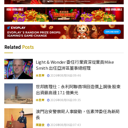
Related
Posts
Light & Wonder 委任行業資深從業員Mike
Smith 出任亞洲區董事總經理
本思齊
2026年08月06日 09:46
世邦魏理仕：永利阿聯酋項目造價上調後 股東
出資最高達 17.1 億美元
本思齊
2026年08月06日 09:35
澳門治安警察局人事變動，伍素萍委任為新局
長
陳嘉俊
2026年08月06日 07:43