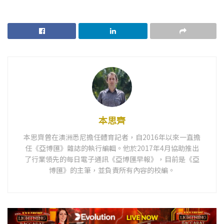
本思齊
本思齊曾在澳洲悉尼擔任體育記者，自2016年以來一直擔
任《亞博匯》雜誌的執行編輯。他於2017年4月協助推出
了行業領先的每日電子通訊《亞博匯早報》，目前是《亞
博匯》的主筆，並負責所有內容的校編。