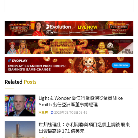
Related
Posts
Light & Wonder 委任行業資深從業員Mike
Smith 出任亞洲區董事總經理
本思齊
2026年08月06日 09:46
世邦魏理仕：永利阿聯酋項目造價上調後 股東
出資最高達 17.1 億美元