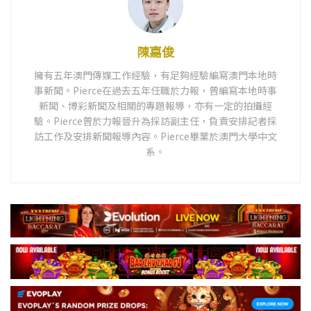
陳嘉俊
擁有五年澳門傳媒工作經驗，有足夠經驗編寫澳門本地時
事新聞。Pierce在過去五年任職於力報，曾編寫本地時事
新聞、博彩新聞及相關的專題報導，亦有一定的拍攝經
驗。Pierce曾於力報晉升為採訪副主任，負責安排記者採
訪工作及安排新聞報導內容。Pierce畢業於澳門大學中文
系。