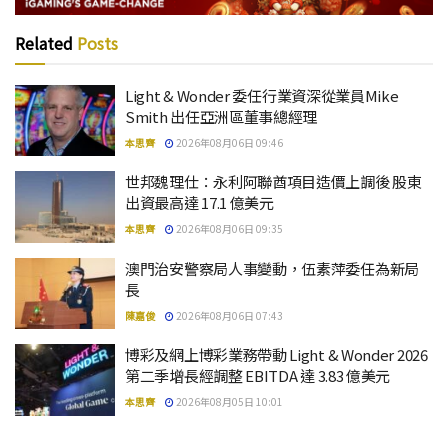
Related
Posts
Light & Wonder 委任行業資深從業員Mike
Smith 出任亞洲區董事總經理
本思齊
2026年08月06日 09:46
世邦魏理仕：永利阿聯酋項目造價上調後 股東
出資最高達 17.1 億美元
本思齊
2026年08月06日 09:35
澳門治安警察局人事變動，伍素萍委任為新局
長
陳嘉俊
2026年08月06日 07:43
博彩及網上博彩業務帶動 Light & Wonder 2026
第二季增長經調整 EBITDA 達 3.83 億美元
本思齊
2026年08月05日 10:01