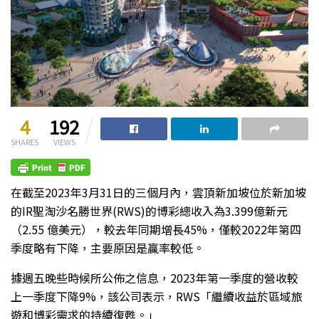
4
192
SHARES
VIEWS
在截至2023年3月31日的三個月內，雲頂新加坡位於新加坡
的IR聖淘沙名勝世界(RWS)的博彩總收入為3.399億新元
（2.55 億美元），較去年同期增長45%，僅較2022年第四
季度略有下降，主要原因是贏率較低。
據週五晚些時候所公佈之信息，2023年第一季度的營收較
上一季度下降9%，該公司表示，RWS「繼續收益於區域旅
遊和博彩需求的持續復甦。」