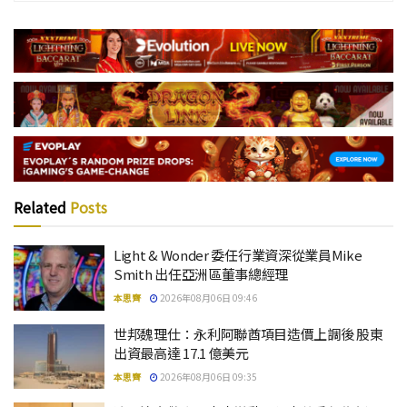
Related
Posts
Light & Wonder 委任行業資深從業員Mike
Smith 出任亞洲區董事總經理
本思齊
2026年08月06日 09:46
世邦魏理仕：永利阿聯酋項目造價上調後 股東
出資最高達 17.1 億美元
本思齊
2026年08月06日 09:35