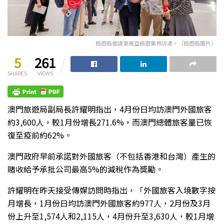
旅遊局邀請東南亞旅遊業界訪澳。（旅遊局圖片）
5
261
SHARES
VIEWS
澳門旅遊局副局長許耀明指出，4月份日均訪澳門外國旅客
約3,600人，較1月份增長271.6%，而澳門總體旅客量已恢
復至疫前約62%。
澳門政府早前承諾對外國旅客（不包括香港和台灣）產生的
賭收給予承批公司最高5%的減稅作為獎勵。
許耀明在昨天接受傳媒訪問時指出，「外國旅客入境數字按
月增長，1月份日均訪澳門外國旅客約977人，2月份及3月
份上升至1,574人和2,115人，4月份升至3,630人，較1月增