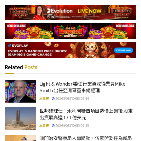
Related
Posts
Light & Wonder 委任行業資深從業員Mike
Smith 出任亞洲區董事總經理
本思齊
2026年08月06日 09:46
世邦魏理仕：永利阿聯酋項目造價上調後 股東
出資最高達 17.1 億美元
本思齊
2026年08月06日 09:35
澳門治安警察局人事變動，伍素萍委任為新局