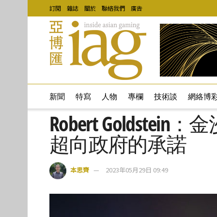
訂閱
雜誌
關於
聯絡我們
廣告
新聞
特寫
人物
專欄
技術談
網絡博
Robert Goldst
超向政府的承諾
本思齊
2023年05月29日 09:49