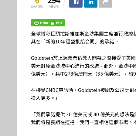
SHARES
VIEWS
全球博彩巨頭拉斯維加斯金沙集團主席兼行政總裁Rob
其在「新的10年經營批給合同」的承諾。
Goldstein於上週澳門倫敦人開幕之際接受了
美元對原金沙城中心進行的改造。此外，金沙中國
億美元），其中278億澳門元（35 億美元），約
在接受CNBC專訪時，Goldstein被問及公
投入更多。」
「我們承諾提供 30 億美元或 40 億美元的
我們將是長期在這裡，我們一直相信這個市場。 