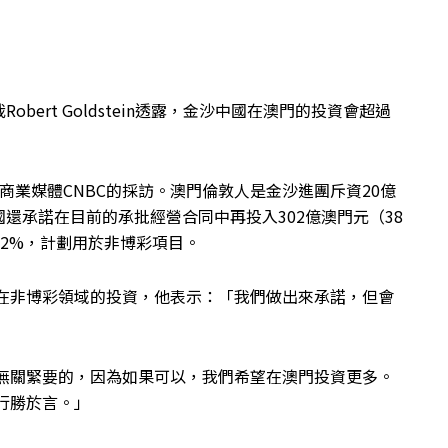
ert Goldstein透露，金沙中國在澳門的投資會超過
美國商業媒體CNBC的採訪。澳門倫敦人是金沙進團斥資20億
還承諾在目前的承批經營合同中再投入302億澳門元（38
92%，計劃用於非博彩項目。
司計劃在非博彩領域的投資，他表示：「我們做出來承諾，但會
想法是無關緊要的，因為如果可以，我們希望在澳門投資更多。
行勝於言。」