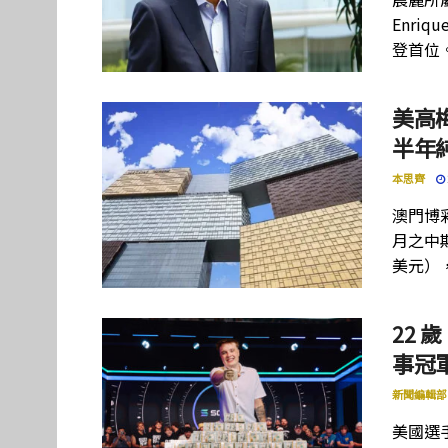
Enriq
登首位
美高
半年
本思齊
澳門博彩
月之中期
美元）
22 歲
事冠軍
新聞編輯部
美國選手