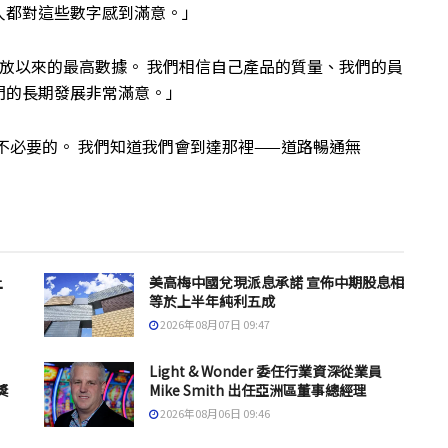
人都對這些數字感到滿意。」
放以來的最高數據。 我們相信自己產品的質量、我們的員
門的長期發展非常滿意。」
不必要的。 我們知道我們會到達那裡——道路暢通無
上
美高梅中國兌現派息承諾 宣佈中期股息相
等於上半年純利五成
2026年08月07日 09:47
Light & Wonder 委任行業資深從業員
獎
Mike Smith 出任亞洲區董事總經理
2026年08月06日 09:46