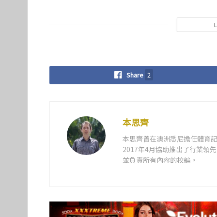
Share
2
本思齊
本思齊曾在澳洲悉尼擔任體育記
2017年4月協助推出了行業
並負責所有內容的校編。