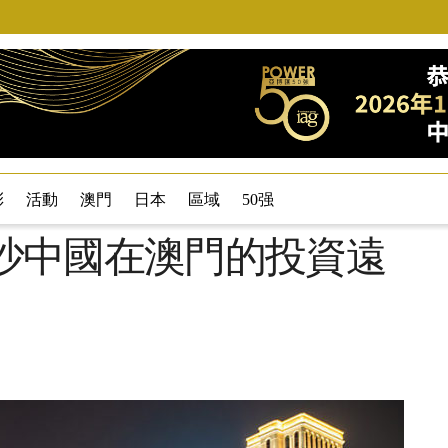
彩
活動
澳門
日本
區域
50强
ein：金沙中國在澳門的投資遠