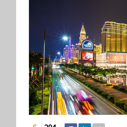
6
294