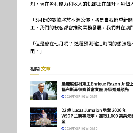
知，現在盈利能力和收入的軌跡正在飆升，每個
「5月份的數據將於本週公佈，將是自我們重新開
工、我們的款客都會推動業務發展，我們對在澳
「但是會在七月嗎？ 這種預測確定時間的想法是
阻。」
相關
文章
晨麗度假村東主Enrique Razon Jr 登
福布斯菲律賓首富寶座 身家遙遙領先
2026年08月07日 09:57
22 歲 Lucas Jumalon 勇奪 2026 年
WSOP 主賽事冠軍，贏取1,000 萬美元
金
2026年08月07日 09:30