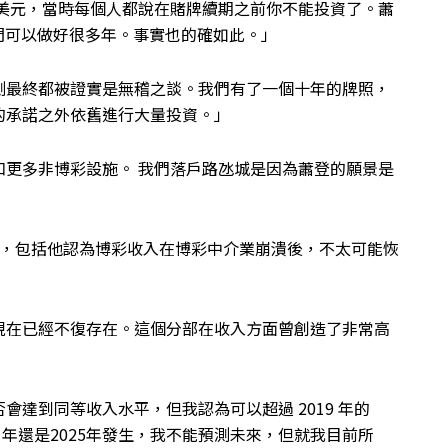
億美元，當時每個人都說在賭牌續期之前你不能投資了。蕭
門可以做好很多年。事實也的確如此。」
測最終都被證實是無稽之談。我們有了一個十年的牌照，
的承諾之外依舊進行大量投資。」
和更多非博彩設施。 我們落戶路氹城是因為蕭登的願景是
的觀察，包括他認為博彩收入在博彩中介業崩潰後，不太可能恢
現在已經不復存在。這個分部在收入方面曾創造了非常高
達到同等收入水平，但我認為可以超過 2019 年的
024 年還是2025年發生，我不能預測未來，但就我目前所