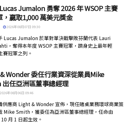
 Lucas Jumalon 勇奪 2026 年 WSOP 主賽
，贏取1,000 萬美元獎金
2026年08月07日 09:30
 Lucas Jumalon 於單對單決戰擊敗芬蘭代表 Lauri
kilahti，奪得本年度 WSOP 主賽冠軍，躋身史上最年輕
 主賽冠軍之列。
ht & Wonder 委任行業資深從業員Mike
th 出任亞洲區董事總經理
2026年08月06日 09:46
供應商 Light & Wonder 宣佈，現任賭桌業務環球商業策
 Mike Smith，獲委任為亞洲區董事總經理，任命由
年 10 月 1 日起生效。