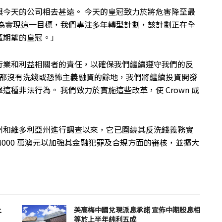
與今天的公司相去甚遠。 今天的皇冠致力於將危害降至最
 為實現這一目標，我們專注多年轉型計劃，該計劃正在全
區期望的皇冠。」
行業和利益相關者的責任，以確保我們繼續遵守我們的反
地方都沒有洗錢或恐怖主義融資的餘地，我們將繼續投資開發
種非法行為。 我們致力於實施這些改革，使 Crown 成
州和維多利亞州進行調查以來，它已圍繞其反洗錢義務實
000 萬澳元以加強其金融犯罪及合規方面的審核，並擴大
上
美高梅中國兌現派息承諾 宣佈中期股息相
等於上半年純利五成