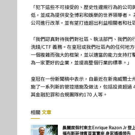
「犯下這些不可接受的、歷史性違規行為的公司
低，並成為提供安全博彩和娛樂的世界領導者。
公司進行改革，並有望打造超出利益相關者和社
「我們認真對待我們對社區、執法部門、我們的
洗錢/CTF 義務。在皇冠或我們社區內的任何
一個複雜而強大的框架，並以適當的能力支持打擊這
為一家更好的企業，並提高整個行業的標準。」
皇冠在一份新聞稿中表示，自最近在新南威爾士
施了一系列新的管控措施及做法，包括投資超過 4
其金融犯罪和合規團隊約170 人等。
相關
文章
晨麗度假村東主Enrique Razon Jr 登
福布斯菲律賓首富寶座 身家遙遙領先