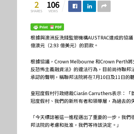
2
106
SHARES
VIEWS
根據與澳洲反洗錢監管機構AUSTRAC達成的協
億澳元（2.93 億美元）的罰款。
根據協議，Crown Melbourne 和Crown P
反恐怖主義融資法》的違法行為，目前尚待聯邦
承認的聲明，稱聯邦法院將在7月10日及11日的
皇冠度假村行政總裁Ciarán Carruther
冠度假村、我們的新所有者和領導層，為過去的
「今天標誌著這一進程邁出了重要的一步，我們很高
邦法院的考慮和批准，我們等待該決定。」