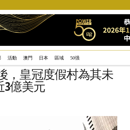
彩
活動
澳門
日本
區域
50强
協議後，皇冠度假村為其未
近3億美元