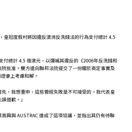
議，皇冠度假村將因違反澳洲反洗錢法的行為支付總計 4.5
erth將支付總計 4.5 億澳元，以彌補其違反的《2006年反洗錢和
法院批准。雙方還向聯邦法院提交了一份關於商定事實及
聽證會上考慮和解。
s表示：「首先，我想重申，這些曾經失敗是不可接受的。我代表皇
失誤道歉。」
興與 AUSTRAC 達成了這項協議，並指出其仍有待聯