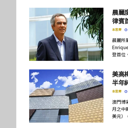
晨麗度
律賓
本思齊
晨麗所屬母
Enriq
登首位
美高
半年
本思齊
澳門博彩
月之中期
美元）