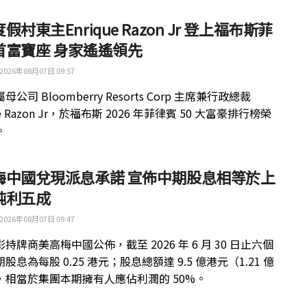
假村東主Enrique Razon Jr 登上福布斯菲
首富寶座 身家遙遙領先
2026年08月07日 09:57
公司 Bloomberry Resorts Corp 主席兼行政總裁
ue Razon Jr，於福布斯 2026 年菲律賓 50 大富豪排行榜榮
。
梅中國兌現派息承諾 宣佈中期股息相等於上
純利五成
2026年08月07日 09:47
持牌商美高梅中國公佈，截至 2026 年 6 月 30 日止六個
股息為每股 0.25 港元；股息總額達 9.5 億港元（1.21 億
，相當於集團本期擁有人應佔利潤的 50%。