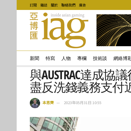
訂閱
雜誌
關於
聯絡我們
廣告
新聞
特寫
人物
專欄
技術談
網絡博
與AUSTRAC達成
盡反洗錢義務支付
本思齊
2023年05月31日 10:55