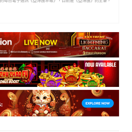
領先的每日電子通訊《亞博匯早報》，目前是《亞博匯》的主筆，