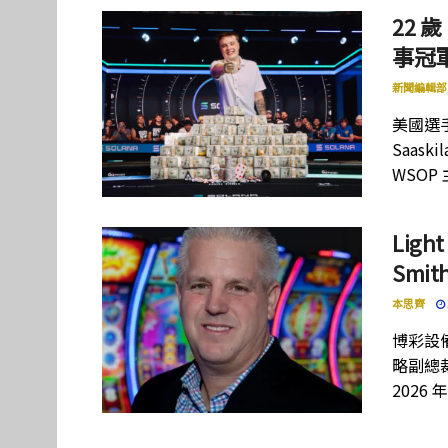
22 歲
事冠軍
新聞編輯部
美國選手
Saas
WSOP
Lig
Smi
本思齊
博彩設備
略副總裁
2026 