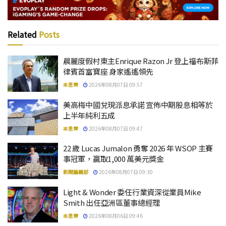
Related
Posts
晨麗度假村東主Enrique Razon Jr 登上福布斯菲
律賓首富寶座 身家遙遙領先
本思齊
2026年08月07日 09:57
美高梅中國兌現派息承諾 宣佈中期股息相等於
上半年純利五成
本思齊
2026年08月07日 09:47
22 歲 Lucas Jumalon 勇奪 2026 年 WSOP 主賽
事冠軍，贏取1,000 萬美元獎金
新聞編輯部
2026年08月07日 09:30
Light & Wonder 委任行業資深從業員Mike
Smith 出任亞洲區董事總經理
本思齊
2026年08月06日 09:46