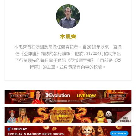
本思齊
本思齊曾在澳洲悉尼擔任體育記者，自2016年以來一直擔
任《亞博匯》雜誌的執行編輯。他於2017年4月協助推出
了行業領先的每日電子通訊《亞博匯早報》，目前是《亞
博匯》的主筆，並負責所有內容的校編。