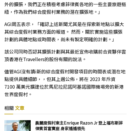
外的擴張，我們正在積極考慮菲律賓各地的一些主要旅遊樞
紐，作為我們綜合度假村業務的潛在擴張地。」
AGI周五表示，「確認上述新聞尤其是在探索新地點以擴大
其綜合度假村業務方面的報道。 然而，關於實施這些擴張
計劃的具體地點或時間表，尚未有製定明確的計劃。」
該公司同時否認其擴張計劃與其最近宣佈收購前合資夥伴雲
頂香港在Travellers的股份有關的說法。
儘管AGI沒有讀i新的綜合度假村開發項目的時間表或潛在地
點提供具體細節，，但其上週公佈，將在 2023 年斥資
7100 萬美元擴建位於馬尼拉尼諾阿基諾國際機場旁的新港
世界度假村。
相關
文章
晨麗度假村東主Enrique Razon Jr 登上福布斯菲
律賓首富寶座 身家遙遙領先