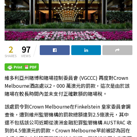
2
97
SHARES
VIEWS
維多利亞州賭博和賭場控制委員會 (VGCCC) 再度對Crown
Melbourne酒店處以2，000 萬澳元的罰款，這次是由於該
賭場在較長時間內並未支付正確數額的賭場稅。
該處罰令到Crown Melbourne在Finkelstein 皇家委員會調
查後，遭到維州監管機構的罰款總額達到2.5億澳元，其中
還不包括該公司近期從澳洲金融犯罪監管機構 AUSTRAC 收
到的4.5億澳元的罰款。Crown Melbourne早前被認為因在