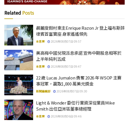
Related
Posts
晨麗度假村東主Enrique Razon Jr 登上福布斯菲
律賓首富寶座 身家遙遙領先
本思齊
2026年08月07日 09:57
美高梅中國兌現派息承諾 宣佈中期股息相等於
上半年純利五成
本思齊
2026年08月07日 09:47
22 歲 Lucas Jumalon 勇奪 2026 年 WSOP 主賽
事冠軍，贏取1,000 萬美元獎金
新聞編輯部
2026年08月07日 09:30
Light & Wonder 委任行業資深從業員Mike
Smith 出任亞洲區董事總經理
本思齊
2026年08月06日 09:46