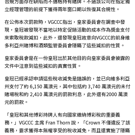
合規方面存在缺陷而不適格持有賭牌。不過該公司在指定獨
立經理管理的前提下獲得兩年窗口期以恢復其合規性。
在公佈本次罰款時，VGCCC指出，皇家委員會在調查中發
現，皇冠被發現不當地以特定促銷活動的成本作為獎金支付
來索取稅款減扣，此外，還發現皇冠故意向VGCCC的前身維
多利亞州賭博和酒類監管委員會隱瞞了這些減扣的性質。
皇家委員會是在一份皇冠出於其他目的向皇家委員會披露的
文件中注意到這些減扣的真實性質。
皇冠已經承認申請這些稅收減免是錯誤的，並已向維多利亞
州支付了約 6,150 萬澳元，其中包括約 3,740 萬澳元的未付
賭場稅和約 2,410 萬澳元的罰款利息，此外還有2000 萬澳
元的罰款。
「皇冠和其他博彩持牌人有向國家繳納博彩稅的重要義
務，」VGCCC 主席 Fran Thorn 說，「Crown 不僅違反了該
義務，要求獲得本無權享受的稅收減免，而且還實施了隱瞞