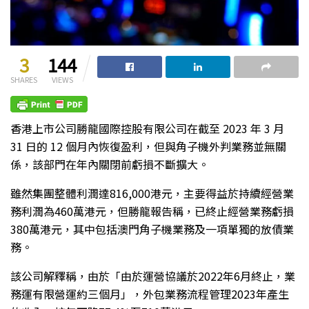
3
144
SHARES
VIEWS
香港上市公司勝龍國際控股有限公司在截至 2023 年 3 月
31 日的 12 個月內恢復盈利，但與角子機外判業務並無關
係，該部門在年內關閉前虧損不斷擴大。
雖然集團整體利潤達816,000港元，主要得益於持續經營業
務利潤為460萬港元，但勝龍報告稱，已終止經營業務虧損
380萬港元，其中包括澳門角子機業務及一項單獨的放債業
務。
該公司解釋稱，由於「由於運營協議於2022年6月終止，業
務運有限營運約三個月」，外包業務流程管理2023年產生