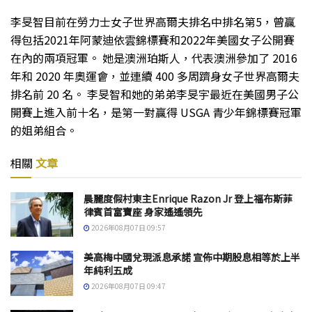
李旻智目前在勞力士女子世界高爾夫排名中排名第5，曾贏
得包括2021年阿蒙迪依雲錦標賽和2022年美國女子公開賽
在內的兩項冠軍。 她是澳洲珀斯人，代表澳洲參加了 2016
年和 2020 年奧運會，並連續 400 多周躋身女子世界高爾夫
排名前 20 名。 李旻智和她的弟弟李旻宇最近在美國男子公
開賽上進入前十名，是第一對贏得 USGA 青少年錦標賽冠軍
的姐弟組合。
相關
文章
晨麗度假村東主Enrique Razon Jr 登上福布斯菲
律賓首富寶座 身家遙遙領先
2026年08月07日 09:57
美高梅中國兌現派息承諾 宣佈中期股息相等於上半
年純利五成
2026年08月07日 09:47