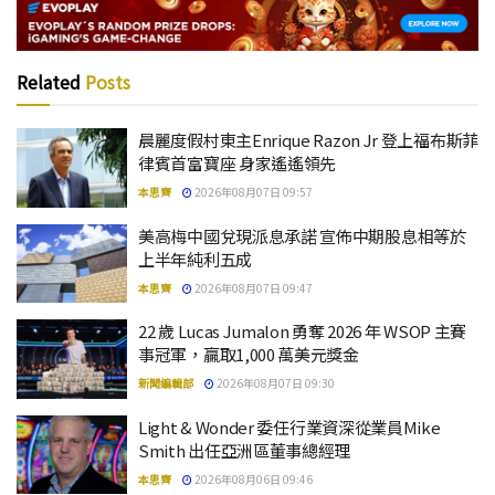
Related
Posts
晨麗度假村東主Enrique Razon Jr 登上福布斯菲
律賓首富寶座 身家遙遙領先
本思齊
2026年08月07日 09:57
美高梅中國兌現派息承諾 宣佈中期股息相等於
上半年純利五成
本思齊
2026年08月07日 09:47
22 歲 Lucas Jumalon 勇奪 2026 年 WSOP 主賽
事冠軍，贏取1,000 萬美元獎金
新聞編輯部
2026年08月07日 09:30
Light & Wonder 委任行業資深從業員Mike
Smith 出任亞洲區董事總經理
本思齊
2026年08月06日 09:46