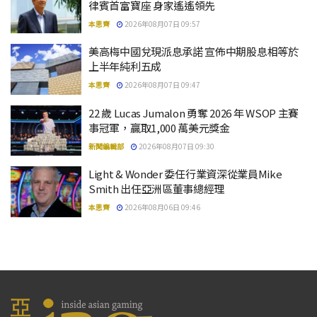
律賓首富寶座 身家遙遙領先
本思齊
2026年08月07日 09:57
美高梅中國兌現派息承諾 宣佈中期股息相等於
上半年純利五成
本思齊
2026年08月07日 09:47
22 歲 Lucas Jumalon 勇奪 2026 年 WSOP 主賽
事冠軍，贏取1,000 萬美元獎金
新聞編輯部
2026年08月07日 09:30
Light & Wonder 委任行業資深從業員Mike
Smith 出任亞洲區董事總經理
本思齊
2026年08月06日 09:46