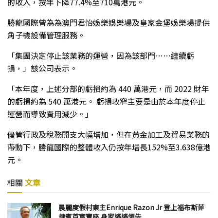
的收入，按年下降77.4%至710萬港元。
勝龍國際曾為為澳門君怡娛樂娛樂場及皇家金堡娛樂場提供
角子機設備管理服務。
「集團決定停止該業務的運營，因為該部門……繼續虧
損，」該公司表示。
「本年度，上述分部的虧損約為 440 萬港元，而 2022 財年
的虧損約為 540 萬港元。 虧損收窄主要是由於本年度停止
運營而導致費用減少。」
儘管行政及稅務開支大幅增加，但在黃金加工及貿易業務的
帶動下，勝龍國際的整體收入仍按年增長152%至3.638億港
元。
相關
文章
晨麗度假村東主Enrique Razon Jr 登上福布斯菲
律賓首富寶座 身家遙遙領先