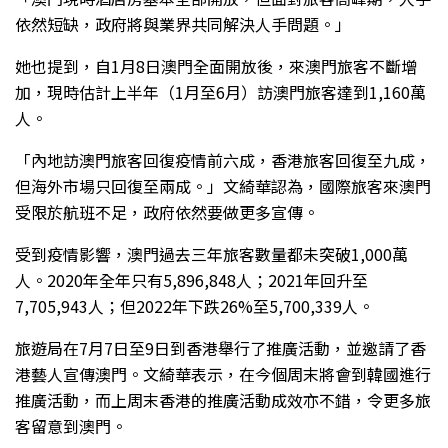
依然短缺，政府將與業界共同解決人手問題。」
她也提到，自1月8日澳門全面開放後，來澳門旅客不斷增
加，現時估計上半年（1月至6月）訪澳門旅客達到1,160萬
人。
「內地訪澳門旅客回復疫情前六成，香港旅客回復至九成，
但海外市場只回復至兩成。」文綺華認為，國際旅客來澳門
受限於航班不足，政府依然要做更多宣傳。
受到疫情影響，澳門過去三年旅客數量都未突破1,000萬
人。2020年全年只有5,896,848人；2021年回升至
7,705,943人；但2022年下跌26%至5,700,339人。
旅遊局在7月7日至9日到香港舉行了推廣活動，並邀請了香
港藝人宣傳澳門。文綺華表示，在今個周末將會到韓國進行
推廣活動，而上周末香港的推廣活動成效亦不錯，令更多旅
客留意到澳門。