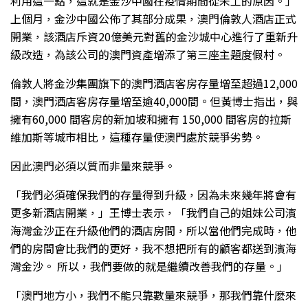
利用這一點，這就是金沙中國在疫情期間從未工的原因。」
上個月，金沙中國公佈了其部分成果，澳門倫敦人酒店正式
開業，該酒店斥資20億美元對舊的金沙城中心進行了重新升
級改造，為該公司的澳門資產增添了第三座主題度假村。
倫敦人將金沙集團旗下的澳門酒店客房存量增至超過12,000
間，澳門酒店客房存量增至逾40,000間。但黃博士指出，與
擁有60,000 間客房的新加坡和擁有 150,000 間客房的拉斯
維加斯等城市相比，這種存量使澳門處於競爭劣勢。
因此澳門必須以質而非量來競爭。
「我們必須確保我們的存量得到升級，因為未來幾年將會有
更多新酒店開業，」王博士表示，「我們自己的姐妹公司濱
海灣金沙正在升級他們的酒店房間，所以當他們完成時，他
們的房間會比我們的更好，我不想把所有的顧客都送到濱海
灣金沙。 所以，我們要做的就是繼續改善我們的存量。」
「澳門地方小，我們不能只靠數量來競爭，那我們靠什麼來