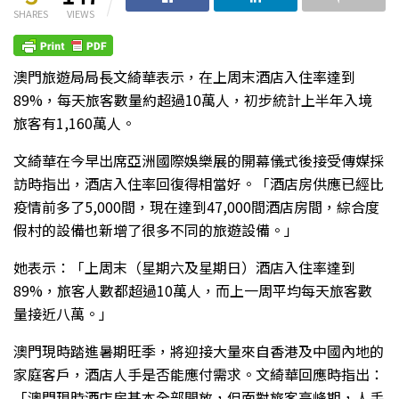
SHARES
VIEWS
澳門旅遊局局長文綺華表示，在上周末酒店入住率達到
89%，每天旅客數量約超過10萬人，初步統計上半年入境
旅客有1,160萬人。
文綺華在今早出席亞洲國際娛樂展的開幕儀式後接受傳媒採
訪時指出，酒店入住率回復得相當好。「酒店房供應已經比
疫情前多了5,000間，現在達到47,000間酒店房間，綜合度
假村的設備也新增了很多不同的旅遊設備。」
她表示：「上周末（星期六及星期日）酒店入住率達到
89%，旅客人數都超過10萬人，而上一周平均每天旅客數
量接近八萬。」
澳門現時踏進暑期旺季，將迎接大量來自香港及中國內地的
家庭客戶，酒店人手是否能應付需求。文綺華回應時指出：
「澳門現時酒店房基本全部開放，但面對旅客高峰期，人手