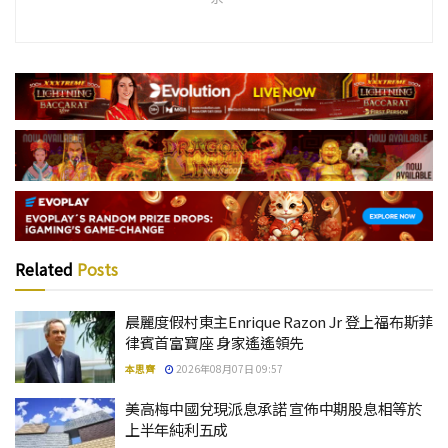
Related
Posts
晨麗度假村東主Enrique Razon Jr 登上福布斯菲
律賓首富寶座 身家遙遙領先
本思齊
2026年08月07日 09:57
美高梅中國兌現派息承諾 宣佈中期股息相等於
上半年純利五成