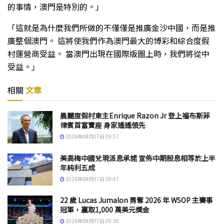
的事情，澳門是特別的。」
「這就是為什麼我們所做的不僅僅是推廣金沙中國，而是推
廣整個澳門。 這將使我們作為澳門最大的博彩和綜合度假
村運營商受益。 當澳門出現在國際版圖上時，我們將從中
受益。」
相關
文章
晨麗度假村東主Enrique Razon Jr 登上福布斯菲
律賓首富寶座 身家遙遙領先
2026年08月07日 09:57
美高梅中國兌現派息承諾 宣佈中期股息相等於上半
年純利五成
2026年08月07日 09:47
22 歲 Lucas Jumalon 勇奪 2026 年 WSOP 主賽事
冠軍，贏取1,000 萬美元獎金
2026年08月07日 09:30