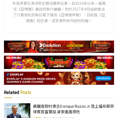
本思齊曾在澳洲悉尼擔任體育記者，自2016年以來一直擔
任《亞博匯》雜誌的執行編輯。他於2017年4月協助推出
了行業領先的每日電子通訊《亞博匯早報》，目前是《亞
博匯》的主筆，並負責所有內容的校編。
Related
Posts
晨麗度假村東主Enrique Razon Jr 登上福布斯菲
律賓首富寶座 身家遙遙領先