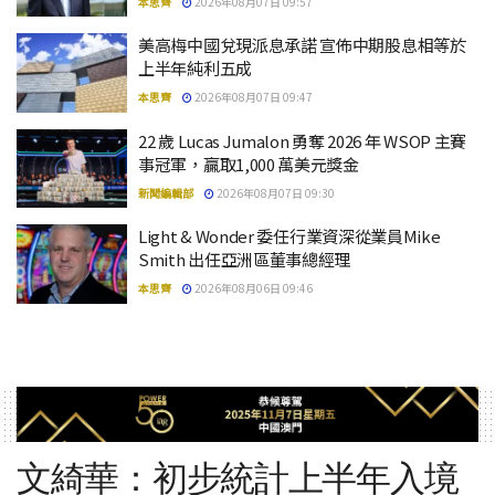
本思齊
2026年08月07日 09:57
美高梅中國兌現派息承諾 宣佈中期股息相等於
上半年純利五成
本思齊
2026年08月07日 09:47
22 歲 Lucas Jumalon 勇奪 2026 年 WSOP 主賽
事冠軍，贏取1,000 萬美元獎金
新聞編輯部
2026年08月07日 09:30
Light & Wonder 委任行業資深從業員Mike
Smith 出任亞洲區董事總經理
本思齊
2026年08月06日 09:46
文綺華：初步統計上半年入境