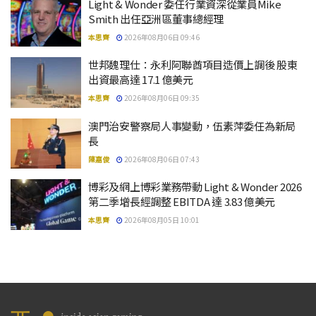
Light & Wonder 委任行業資深從業員Mike
Smith 出任亞洲區董事總經理
本思齊
2026年08月06日 09:46
世邦魏理仕：永利阿聯酋項目造價上調後 股東
出資最高達 17.1 億美元
本思齊
2026年08月06日 09:35
澳門治安警察局人事變動，伍素萍委任為新局
長
陳嘉俊
2026年08月06日 07:43
博彩及網上博彩業務帶動 Light & Wonder 2026
第二季增長經調整 EBITDA 達 3.83 億美元
本思齊
2026年08月05日 10:01