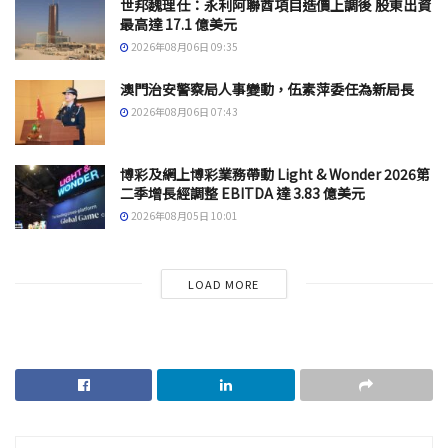
世邦魏理仕：永利阿聯酋項目造價上調後 股東出資
最高達 17.1 億美元
2026年08月06日 09:35
澳門治安警察局人事變動，伍素萍委任為新局長
2026年08月06日 07:43
博彩及網上博彩業務帶動 Light & Wonder 2026第
二季增長經調整 EBITDA 達 3.83 億美元
2026年08月05日 10:01
LOAD MORE