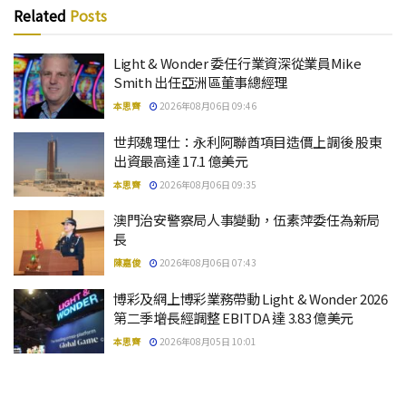
Related
Posts
Light & Wonder 委任行業資深從業員Mike
Smith 出任亞洲區董事總經理
本思齊
2026年08月06日 09:46
世邦魏理仕：永利阿聯酋項目造價上調後 股東
出資最高達 17.1 億美元
本思齊
2026年08月06日 09:35
澳門治安警察局人事變動，伍素萍委任為新局
長
陳嘉俊
2026年08月06日 07:43
博彩及網上博彩業務帶動 Light & Wonder 2026
第二季增長經調整 EBITDA 達 3.83 億美元
本思齊
2026年08月05日 10:01