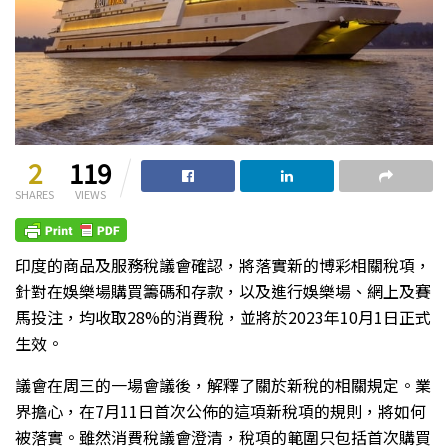
2
119
SHARES
VIEWS
印度的商品及服務稅議會確認，將落實新的博彩相關稅項，
針對在娛樂場購買籌碼和存款，以及進行娛樂場、網上及賽
馬投注，均收取28%的消費稅，並將於2023年10月1日正式
生效。
議會在周三的一場會議後，解釋了關於新稅的相關規定。業
界擔心，在7月11日首次公佈的這項新稅項的規則，將如何
被落實。雖然消費稅議會澄清，稅項的範圍只包括首次購買