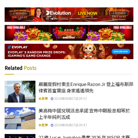
Related
Posts
晨麗度假村東主Enrique Razon Jr 登上福布斯菲
律賓首富寶座 身家遙遙領先
本思齊
2026年08月07日 09:57
美高梅中國兌現派息承諾 宣佈中期股息相等於
上半年純利五成
本思齊
2026年08月07日 09:47
22 歲 Lucas Jumalon 勇奪 2026 年 WSOP 主賽