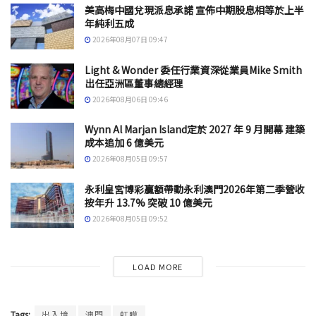
美高梅中國兌現派息承諾 宣佈中期股息相等於上半
年純利五成
2026年08月07日 09:47
Light & Wonder 委任行業資深從業員Mike Smith
出任亞洲區董事總經理
2026年08月06日 09:46
Wynn Al Marjan Island定於 2027 年 9 月開幕 建築
成本追加 6 億美元
2026年08月05日 09:57
永利皇宮博彩贏額帶動永利澳門2026年第二季營收
按年升 13.7% 突破 10 億美元
2026年08月05日 09:52
LOAD MORE
Tags:
出入境
澳門
虹膜