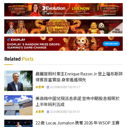
Related
Posts
晨麗度假村東主Enrique Razon Jr 登上福布斯菲
律賓首富寶座 身家遙遙領先
本思齊
2026年08月07日 09:57
美高梅中國兌現派息承諾 宣佈中期股息相等於
上半年純利五成
本思齊
2026年08月07日 09:47
22 歲 Lucas Jumalon 勇奪 2026 年 WSOP 主賽