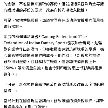
的金額，不包括後來贏取的部份，但就拒絕果亞及錫金等擁
有娛樂場的邦份的要求，改為向博彩毛收入徵稅。
可是，當地傳媒報道，該議會同意在成功落實稅項六個月後
進行檢討。
印度的兩個博彩聯盟E Gaming Federation和The
Federation of Indian Fantasy Sports發表聯合聲明，勉強
歡迎議會作出的澄清，但亦繼續表達對於新稅項的憂慮，擔
心會影響整體博彩業界的成長。他們稱：「新稅項的框架，
雖然得到澄清，並且解除了疑慮，但會導致消費稅上升
350%，帶來沉重負擔，也會令到印度的網上博彩業界退步
數年。」
「可是，新稅項也會讓博彩公司得以創新及改造印度博彩的
基礎。」
當局計劃在國會現屆會期內，修改該國的消費稅法律，讓新
稅項能夠在10月1日落實。