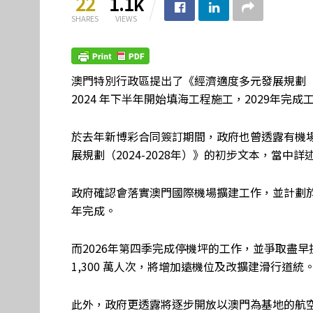
22
1.1k
SHARES
VIEWS
澳門特別行政區提出了《經濟適度多元發展規劃（2
2024 年下半年開始填海工程施工，2029年完成
於去年新博彩合同簽訂期間，政府也曾透露有機
展規劃（2024-2028年）》的初步文本，當中
政府確認會落實澳門國際機場擴建工作，並計劃於2
年完成。
而2026年第四季完成停機坪的工作，並爭取盡
1,300 萬人次，將增加遠機位及改擴建滑行道統
此外，政府更透露將逐步開放以澳門為基地的航