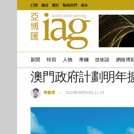
訂閱
雜誌
關於
聯絡我們
廣告
新聞
特寫
人物
專欄
技術談
網絡博
澳門政府計劃明年
陳嘉俊
2023年08月04日 11:24