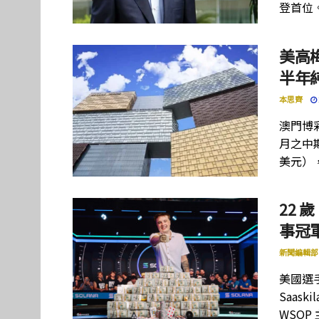
登首位
美高
半年
本思齊
澳門博彩
月之中期
美元）
22 歲
事冠軍
新聞編輯部
美國選手
Saas
WSOP