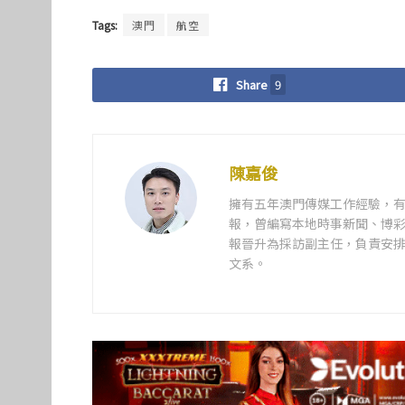
Tags:
澳門
航空
Share
9
陳嘉俊
擁有五年澳門傳媒工作經驗，有
報，曾編寫本地時事新聞、博彩
報晉升為採訪副主任，負責安排
文系。