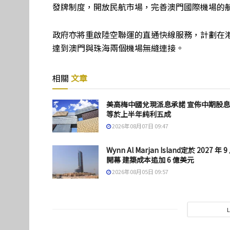
發牌制度，開放民航市場，完善澳門國際機場的航
政府亦將重啟陸空聯運的直通快線服務，計劃在
達到澳門與珠海兩個機場無縫連接。
相關
文章
美高梅中國兌現派息承諾 宣佈中期股
等於上半年純利五成
2026年08月07日 09:47
Wynn Al Marjan Island定於 2027 年 9
開幕 建築成本追加 6 億美元
2026年08月05日 09:57