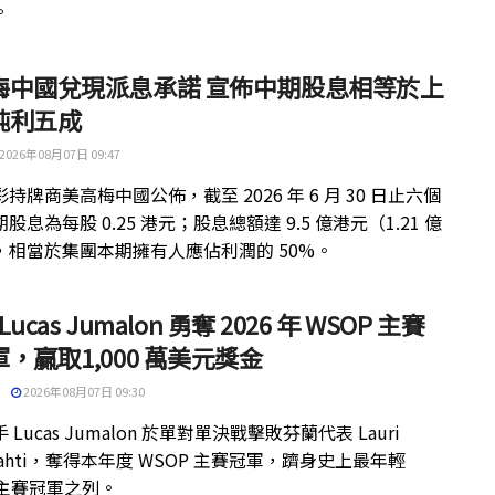
。
梅中國兌現派息承諾 宣佈中期股息相等於上
純利五成
2026年08月07日 09:47
持牌商美高梅中國公佈，截至 2026 年 6 月 30 日止六個
股息為每股 0.25 港元；股息總額達 9.5 億港元（1.21 億
，相當於集團本期擁有人應佔利潤的 50%。
 Lucas Jumalon 勇奪 2026 年 WSOP 主賽
，贏取1,000 萬美元獎金
2026年08月07日 09:30
 Lucas Jumalon 於單對單決戰擊敗芬蘭代表 Lauri
kilahti，奪得本年度 WSOP 主賽冠軍，躋身史上最年輕
 主賽冠軍之列。