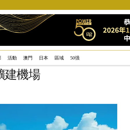
彩
活動
澳門
日本
區域
50强
擴建機場