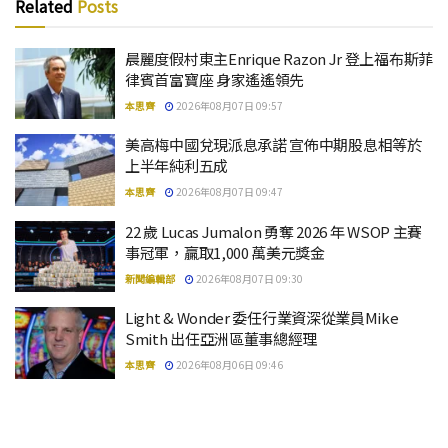
Related
Posts
晨麗度假村東主Enrique Razon Jr 登上福布斯菲
律賓首富寶座 身家遙遙領先
本思齊
2026年08月07日 09:57
美高梅中國兌現派息承諾 宣佈中期股息相等於
上半年純利五成
本思齊
2026年08月07日 09:47
22 歲 Lucas Jumalon 勇奪 2026 年 WSOP 主賽
事冠軍，贏取1,000 萬美元獎金
新聞編輯部
2026年08月07日 09:30
Light & Wonder 委任行業資深從業員Mike
Smith 出任亞洲區董事總經理
本思齊
2026年08月06日 09:46