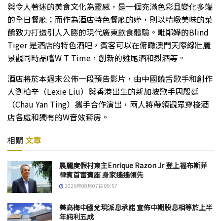
與令人著迷的美食文化為靈感，是一個充滿色彩且變化多端
的全日餐廳；而作為酒店特色餐廳的嬅，則以精緻美味的菜
餚致力打造引人入勝的現代廣東飲食體驗。毗鄰嬅的Blind
Tiger 是酒店的特色酒吧，賓客可以在俯瞰澳門天際線壯麗
景觀同時品嚐W T Time，創新的雞尾酒和烈酒等。
酒店將於本週末公佈一段預告影片，由中國饒舌歌手和創作
人劉柏辛（Lexie Liu）與香港出生的新加坡歌手周殷廷
（Chau Yan Ting）攜手合作演出，兩人將帶領觀眾穿梭酒
店各處和獨有的W音效套房。
相關
文章
晨麗度假村東主Enrique Razon Jr 登上福布斯菲
律賓首富寶座 身家遙遙領先
2026年08月07日 09:57
美高梅中國兌現派息承諾 宣佈中期股息相等於上半
年純利五成