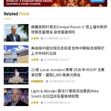
Related
Posts
晨麗度假村東主Enrique Razon Jr 登上福布斯菲
律賓首富寶座 身家遙遙領先
本思齊
2026年08月07日 09:57
美高梅中國兌現派息承諾 宣佈中期股息相等於
上半年純利五成
本思齊
2026年08月07日 09:47
22 歲 Lucas Jumalon 勇奪 2026 年 WSOP 主賽
事冠軍，贏取1,000 萬美元獎金
新聞編輯部
2026年08月07日 09:30
Light & Wonder 委任行業資深從業員Mike
Smith 出任亞洲區董事總經理
本思齊
2026年08月06日 09:46