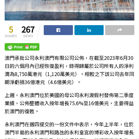
5
267
SHARES
VIEWS
澳門承批公司永利澳門有限公司公佈，在截至2023年6月30
日的六個月內已經恢復盈利，錄得歸屬於公司所有人的淨利
潤為8,750萬港元（1,120萬美元）。相較之下該公司去年同
期淨虧損36億港元（4.6億美元）。
上週，永利澳門位於美國的母公司永利渡假村發佈第二季度
業績，公佈整體收入按年增長75.6%至16億美元，主要得益
於澳門的復甦。
永利澳門在週四提交的一份文件中表示，今年上半年，位於
澳門半島的永利澳門和路氹的永利皇宮的博彩收入按年增長