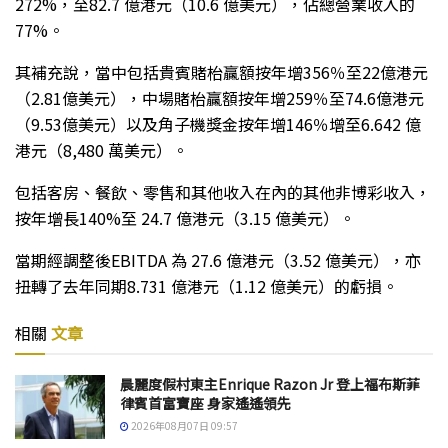
272%，至82.7 億港元（10.6 億美元），佔總營業收入的
77%。
其補充說，當中包括貴賓賭枱贏額按年增356％至22億港元
（2.81億美元），中場賭枱贏額按年增259％至74.6億港元
（9.53億美元）以及角子機獎金按年增146％增至6.642 億
港元（8,480 萬美元）。
包括客房、餐飲、零售和其他收入在內的其他非博彩收入，
按年增長140%至 24.7 億港元（3.15 億美元）。
當期經調整後EBITDA 為 27.6 億港元（3.52 億美元），亦
扭轉了去年同期8.731 億港元（1.12 億美元）的虧損。
相關
文章
晨麗度假村東主Enrique Razon Jr 登上福布斯菲
律賓首富寶座 身家遙遙領先
2026年08月07日 09:57