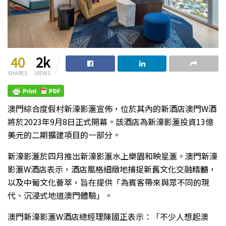
40
2k
SHARES
VIEWS
澳門綜合度假村新濠影滙宣佈，位於其內的新酒店澳門W酒
將於2023年9月8日正式開幕。該酒店為新濠影滙投資13億
美元的二期擴建項目的一部分。
新濠影滙於四月推出新濠影滙水上樂園和映星滙。澳門新濠
影滙W酒店表示，酒店風格細緻地捕捉新舊文化交融精髓，
以及中葡文化薈萃，旨在提供「為賓客帶來與眾不同的現
代、沉浸式地道澳門體驗」。
澳門新濠影滙W酒店總經理陳國正表示：「不少人想起澳