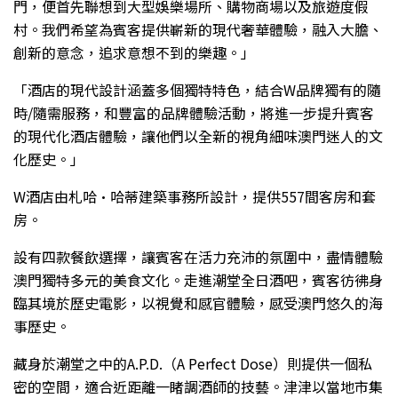
門，便首先聯想到大型娛樂場所、購物商場以及旅遊度假
村。我們希望為賓客提供嶄新的現代奢華體驗，融入大膽、
創新的意念，追求意想不到的樂趣。」
「酒店的現代設計涵蓋多個獨特特色，結合W品牌獨有的隨
時/隨需服務，和豐富的品牌體驗活動，將進一步提升賓客
的現代化酒店體驗，讓他們以全新的視角細味澳門迷人的文
化歷史。」
W酒店由札哈·哈蒂建築事務所設計，提供557間客房和套
房。
設有四款餐飲選擇，讓賓客在活力充沛的氛圍中，盡情體驗
澳門獨特多元的美食文化。走進潮堂全日酒吧，賓客彷彿身
臨其境於歷史電影，以視覺和感官體驗，感受澳門悠久的海
事歷史。
藏身於潮堂之中的A.P.D.（A Perfect Dose）則提供一個私
密的空間，適合近距離一睹調酒師的技藝。津津以當地市集