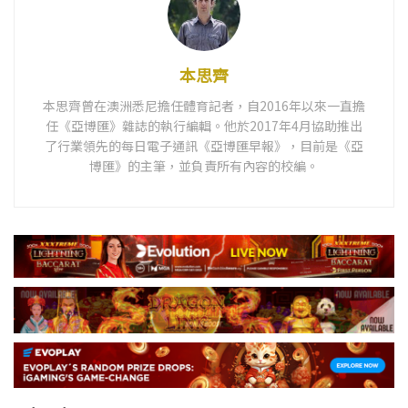
本思齊
本思齊曾在澳洲悉尼擔任體育記者，自2016年以來一直擔
任《亞博匯》雜誌的執行編輯。他於2017年4月協助推出
了行業領先的每日電子通訊《亞博匯早報》，目前是《亞
博匯》的主筆，並負責所有內容的校編。