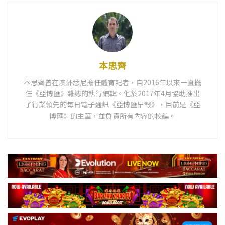
本思齊
本思齊曾在澳洲悉尼擔任體育記者，自2016年以來一直擔
任《亞博匯》雜誌的執行編輯。他於2017年4月協助推出
了行業領先的每日電子通訊《亞博匯早報》，目前是《亞
博匯》的主筆，並負責所有內容的校編。