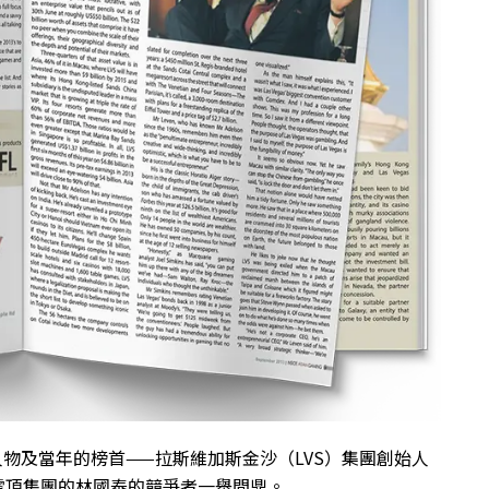
人物及當年的榜首——拉斯維加斯金沙（LVS）集團創始人
雲頂集團的林國泰的競爭者一舉問鼎。