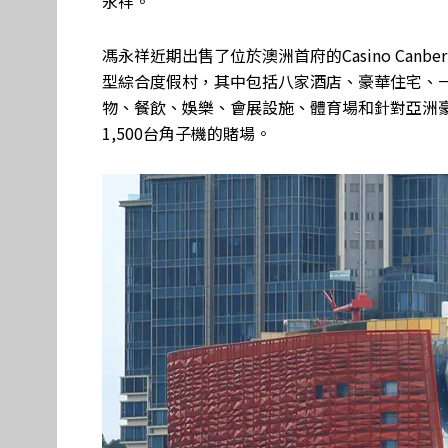
永祥。
馮永祥近期出售了位於澳洲首府的Casino Can
型綜合度假村，其中包括八家酒店、豪華住宅、一
物、餐飲、娛樂、會展設施、體育場和針對亞洲豪
1,500台角子機的賭場。