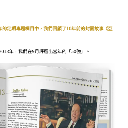
年的定期專題欄目中，我們回顧了10年前的封面故事《亞
2013年，我們在9月評選出當年的「50強」。