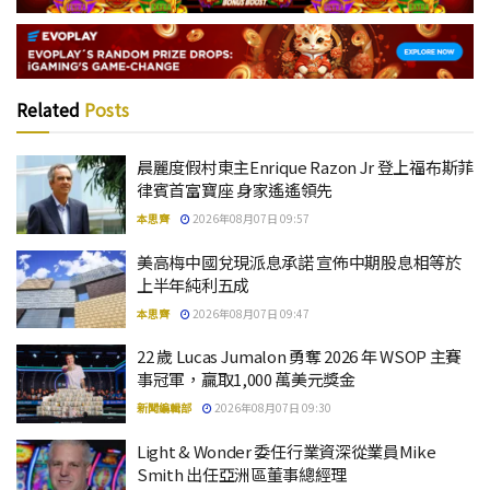
Related
Posts
晨麗度假村東主Enrique Razon Jr 登上福布斯菲
律賓首富寶座 身家遙遙領先
本思齊
2026年08月07日 09:57
美高梅中國兌現派息承諾 宣佈中期股息相等於
上半年純利五成
本思齊
2026年08月07日 09:47
22 歲 Lucas Jumalon 勇奪 2026 年 WSOP 主賽
事冠軍，贏取1,000 萬美元獎金
新聞編輯部
2026年08月07日 09:30
Light & Wonder 委任行業資深從業員Mike
Smith 出任亞洲區董事總經理