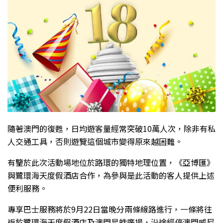
隨著澳門的復甦，日均遊客量經常突破10萬人次，除非有私
人交通工具，否則遊覽這個城市變得原來越困難。
有鑒於此次活動場地位於路環的獨特地理位置，《亞博匯》
與鷺環海天度假酒店合作，為參與是此活動的客人提供上述
便利服務。
專享巴士服務將於9月22日當晚分兩條線路進行，一條將往
返於鷺環海天度假酒店及澳門星皓廣場，沿途經停澳門威尼