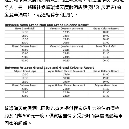
斯人；另一條將往返鷺環海天度假酒店與澳門雅辰酒店(前
金麗華酒店），沿途經停永利澳門。
鷺環海天度假酒店同時為賓客提供極富吸引力的住宿價格，
約澳門幣500元一晚，供賓客盡情享受派對而無需擔憂無車
回家的顧慮。