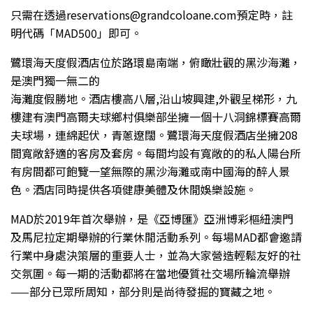
只需在透過reservations@grandcoloane.com預定時，註
明代碼「MAD500」即可。
鷺環海天度假酒店位於路環島南端，俯瞰壯觀的黑沙海灘，
是澳門獨一無二的
海灘度假勝地。酒店樓高八層,沿山坡興建,外觀呈梯形，九
樓建有澳門高爾夫球鄉村俱樂部坐擁一個十八洞錦標賽高爾
夫球場，連綿起伏，青蔥遼闊。鷺環海天度假酒店坐擁208
間寬敞舒適的客房及套房。每間均設有寬敞的的私人陽台所
有房間都可飽覽一望無際的黑沙海灘或南中國海的醉人景
色。酒店同時提供各項健康美體及休閒娛樂設施。
MAD於2019年首次舉辦，是《亞博匯》亞洲博彩樞紐澳門
及馬尼拉定期舉辦的行業休閒活動系列。每場MAD都會邀請
行業中身處決策層的重要人士，並為大家營造輕鬆友好的社
交氛圍。每一期的活動都將在當地優質社交場所輪流舉辦
——部分已眾所周知，部分則是尚待發掘的寶藏之地。