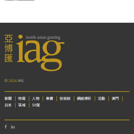
© 2026
IAG
新聞
特寫
人物
專欄
技術談
網絡博彩
活動
澳門
日本
區域
50强