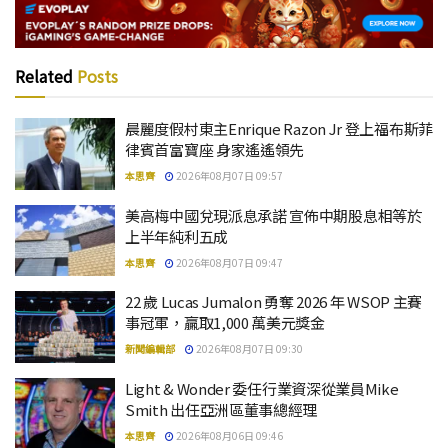
Related
Posts
晨麗度假村東主Enrique Razon Jr 登上福布斯菲
律賓首富寶座 身家遙遙領先
本思齊
2026年08月07日 09:57
美高梅中國兌現派息承諾 宣佈中期股息相等於
上半年純利五成
本思齊
2026年08月07日 09:47
22 歲 Lucas Jumalon 勇奪 2026 年 WSOP 主賽
事冠軍，贏取1,000 萬美元獎金
新聞編輯部
2026年08月07日 09:30
Light & Wonder 委任行業資深從業員Mike
Smith 出任亞洲區董事總經理
本思齊
2026年08月06日 09:46