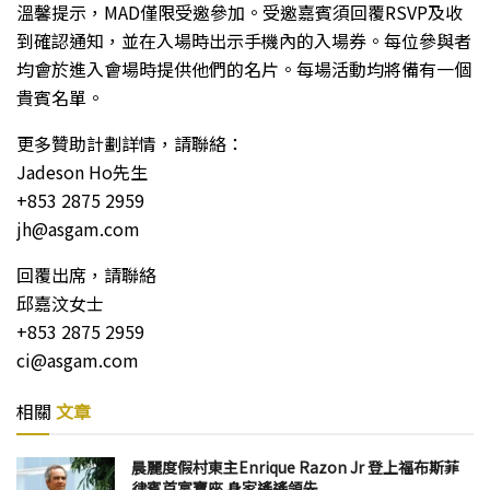
溫馨提示，MAD僅限受邀參加。受邀嘉賓須回覆RSVP及收
到確認通知，並在入場時出示手機內的入場券。每位參與者
均會於進入會場時提供他們的名片。每場活動均將備有一個
貴賓名單。
更多贊助計劃詳情，請聯絡：
Jadeson Ho先生
+853 2875 2959
jh@asgam.com
回覆出席，請聯絡
邱嘉汶女士
+853 2875 2959
ci@asgam.com
相關
文章
晨麗度假村東主Enrique Razon Jr 登上福布斯菲
律賓首富寶座 身家遙遙領先